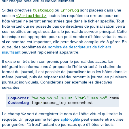
sur chaque hôte virtuel individuellement.
Si des directives
ou
sont placées dans une
CustomLog
ErrorLog
section
, toutes les requêtes ou erreurs pour cet
<VirtualHost>
hôte virtuel ne seront enregistrées que dans le fichier spécifié. Tout
hôte virtuel qui ne possède pas de directives de journalisation verra
ses requêtes enregistrées dans le journal du serveur principal. Cette
technique est appropriée pour un petit nombre d'hôtes virtuels, mais
si ce nombre est important, elle peut devenir compliquée à gérer. En
outre, des problèmes de
nombre de descripteurs de fichiers
insuffisant
peuvent rapidement apparaître.
Il existe un très bon compromis pour le journal des accès. En
intégrant les informations à propos de l'hôte virtuel à la chaîne de
format du journal, il est possible de journaliser tous les hôtes dans le
même journal, puis de séparer ultérieurement le journal en plusieurs
journaux individuels. Considérons par exemple les directives
suivantes :
LogFormat
"%v %p %h %l %u %t \"%r\" %>s %b"
CustomLog
 logs
/
access_log commonvhost
Le champ
sert à enregistrer le nom de l'hôte virtuel qui traite la
%v
requête. Un programme tel que
split-logfile
peut ensuite être utilisé
pour générer "à froid" autant de journaux que d'hôtes virtuels.