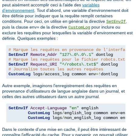
peut aisément accomplir ceci à l'aide des
variables
d'environnement
. Tout d'abord, une variable d'environnement doit
être définie pour indiquer que la requête remplit certaines
conditions. Pour ceci, on utilise en général la directive
,
SetEnvIf
puis la clause
de la directive
pour inclure ou
env=
CustomLog
exclure les requêtes pour lesquelles la variable d'environnement est
définie. Quelques exemples :
# Marque les requêtes en provenance de l'interface l
SetEnvIf
Remote_Addr
"127\.0\.0\.1"
# Marque les requêtes pour le fichier robots.txt
SetEnvIf
Request_URI
"^/robots\.txt$"
# Journalise toutes les autres requêtes
CustomLog
 logs
/
access_log common env
=!
dontlog
Autre exemple, imaginons l'enregistrement des requêtes en
provenance d'utilisateurs de langue anglaise dans un journal, et
celles des autres utilisateurs dans un autre journal.
SetEnvIf
Accept
-
Language
"en"
 english

CustomLog
 logs
/
english_log common env
=
english
CustomLog
 logs
/
non_english_log common env
=!
e
Dans le contexte d'une mise en cache, il peut être intéressant de
connaître l'efficacité du cache. Pour y parvenir, on pourrait utiliser