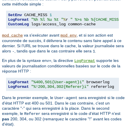
cette méthode simple :
SetEnv
 CACHE_MISS 
1
LogFormat
"%h %l %u %t "
%
r 
" %>s %b %{CACHE_MISS}e"
CustomLog
 logs
/
access_log common-cache
va s'exécuter avant
, et si son action est
mod_cache
mod_env
couronnée de succès, il délivrera le contenu sans faire appel à ce
dernier. Si l'URL se trouve dans le cache, la valeur journalisée sera
alors
, tandis que dans le cas contraire elle sera
.
-
1
En plus de la syntaxe
, la directive
supporte les
env=
LogFormat
valeurs de journalisation conditionnelles basées sur le code de la
réponse HTTP :
LogFormat
"%400,501{User-agent}i"
LogFormat
"%!200,304,302{Referer}i"
 refererlog
Dans le premier exemple, le
sera enregistré si le code
User-agent
d'état HTTP est 400 ou 501. Dans le cas contraire, c'est un
caractère "-" qui sera enregistré à la place. Dans le second
exemple, le
sera enregistré si le code d'état HTTP n'est
Referer
pas
200, 304, ou 302 (remarquez le caractère "!" avant les codes
d'état).