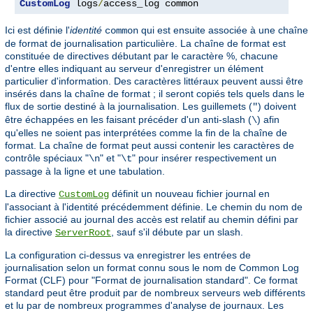
CustomLog
 logs
/
access_log common
Ici est définie l'
identité
qui est ensuite associée à une chaîne
common
de format de journalisation particulière. La chaîne de format est
constituée de directives débutant par le caractère %, chacune
d'entre elles indiquant au serveur d'enregistrer un élément
particulier d'information. Des caractères littéraux peuvent aussi être
insérés dans la chaîne de format ; il seront copiés tels quels dans le
flux de sortie destiné à la journalisation. Les guillemets (
) doivent
"
être échappées en les faisant précéder d'un anti-slash (
) afin
\
qu'elles ne soient pas interprétées comme la fin de la chaîne de
format. La chaîne de format peut aussi contenir les caractères de
contrôle spéciaux "
" et "
" pour insérer respectivement un
\n
\t
passage à la ligne et une tabulation.
La directive
définit un nouveau fichier journal en
CustomLog
l'associant à l'identité précédemment définie. Le chemin du nom de
fichier associé au journal des accès est relatif au chemin défini par
la directive
, sauf s'il débute par un slash.
ServerRoot
La configuration ci-dessus va enregistrer les entrées de
journalisation selon un format connu sous le nom de Common Log
Format (CLF) pour "Format de journalisation standard". Ce format
standard peut être produit par de nombreux serveurs web différents
et lu par de nombreux programmes d'analyse de journaux. Les