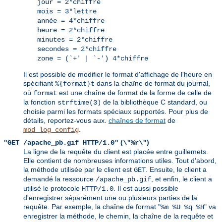
jour = 2*chiffre
mois = 3*lettre
année = 4*chiffre
heure = 2*chiffre
minutes = 2*chiffre
secondes = 2*chiffre
zone = (`+' | `-') 4*chiffre
Il est possible de modifier le format d'affichage de l'heure en
spécifiant
dans la chaîne de format du journal,
%{format}t
où
est une chaîne de format de la forme de celle de
format
la fonction
de la bibliothèque C standard, ou
strftime(3)
choisie parmi les formats spéciaux supportés. Pour plus de
détails, reportez-vous aux.
chaînes de format
de
.
mod_log_config
(
)
"GET /apache_pb.gif HTTP/1.0"
\"%r\"
La ligne de la requête du client est placée entre guillemets.
Elle contient de nombreuses informations utiles. Tout d'abord,
la méthode utilisée par le client est
. Ensuite, le client a
GET
demandé la ressource
, et enfin, le client a
/apache_pb.gif
utilisé le protocole
. Il est aussi possible
HTTP/1.0
d'enregistrer séparément une ou plusieurs parties de la
requête. Par exemple, la chaîne de format "
" va
%m %U %q %H
enregistrer la méthode, le chemin, la chaîne de la requête et