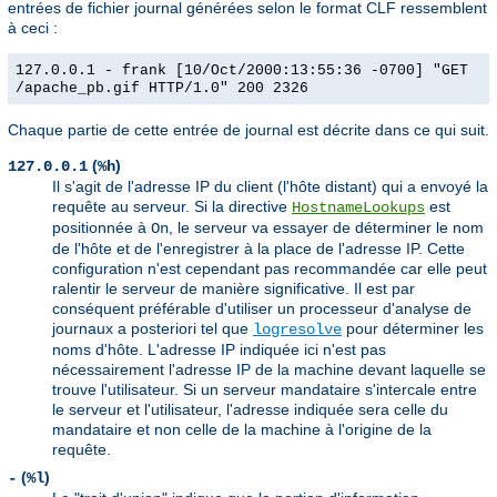
entrées de fichier journal générées selon le format CLF ressemblent
à ceci :
127.0.0.1 - frank [10/Oct/2000:13:55:36 -0700] "GET
/apache_pb.gif HTTP/1.0" 200 2326
Chaque partie de cette entrée de journal est décrite dans ce qui suit.
(
)
127.0.0.1
%h
Il s'agit de l'adresse IP du client (l'hôte distant) qui a envoyé la
requête au serveur. Si la directive
est
HostnameLookups
positionnée à
, le serveur va essayer de déterminer le nom
On
de l'hôte et de l'enregistrer à la place de l'adresse IP. Cette
configuration n'est cependant pas recommandée car elle peut
ralentir le serveur de manière significative. Il est par
conséquent préférable d'utiliser un processeur d'analyse de
journaux a posteriori tel que
pour déterminer les
logresolve
noms d'hôte. L'adresse IP indiquée ici n'est pas
nécessairement l'adresse IP de la machine devant laquelle se
trouve l'utilisateur. Si un serveur mandataire s'intercale entre
le serveur et l'utilisateur, l'adresse indiquée sera celle du
mandataire et non celle de la machine à l'origine de la
requête.
(
)
-
%l