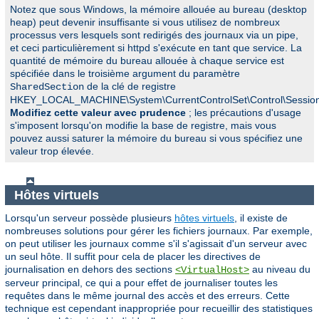
Notez que sous Windows, la mémoire allouée au bureau (desktop
heap) peut devenir insuffisante si vous utilisez de nombreux
processus vers lesquels sont redirigés des journaux via un pipe,
et ceci particulièrement si httpd s'exécute en tant que service. La
quantité de mémoire du bureau allouée à chaque service est
spécifiée dans le troisième argument du paramètre
de la clé de registre
SharedSection
HKEY_LOCAL_MACHINE\System\CurrentControlSet\Control\Sessio
Modifiez cette valeur avec prudence
; les précautions d'usage
s'imposent lorsqu'on modifie la base de registre, mais vous
pouvez aussi saturer la mémoire du bureau si vous spécifiez une
valeur trop élevée.
Hôtes virtuels
Lorsqu'un serveur possède plusieurs
hôtes virtuels
, il existe de
nombreuses solutions pour gérer les fichiers journaux. Par exemple,
on peut utiliser les journaux comme s'il s'agissait d'un serveur avec
un seul hôte. Il suffit pour cela de placer les directives de
journalisation en dehors des sections
au niveau du
<VirtualHost>
serveur principal, ce qui a pour effet de journaliser toutes les
requêtes dans le même journal des accès et des erreurs. Cette
technique est cependant inappropriée pour recueillir des statistiques