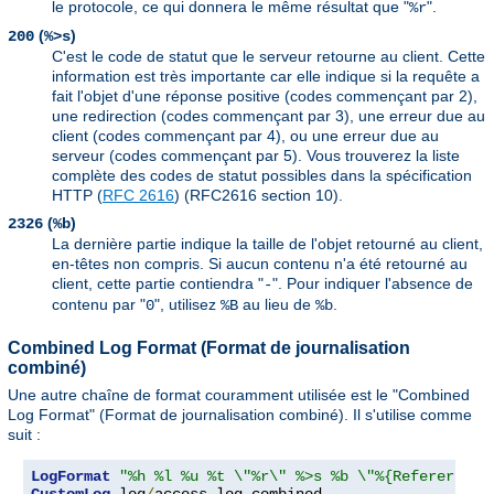
le protocole, ce qui donnera le même résultat que "
".
%r
(
)
200
%>s
C'est le code de statut que le serveur retourne au client. Cette
information est très importante car elle indique si la requête a
fait l'objet d'une réponse positive (codes commençant par 2),
une redirection (codes commençant par 3), une erreur due au
client (codes commençant par 4), ou une erreur due au
serveur (codes commençant par 5). Vous trouverez la liste
complète des codes de statut possibles dans la spécification
HTTP (
RFC 2616
) (RFC2616 section 10).
(
)
2326
%b
La dernière partie indique la taille de l'objet retourné au client,
en-têtes non compris. Si aucun contenu n'a été retourné au
client, cette partie contiendra "
". Pour indiquer l'absence de
-
contenu par "
", utilisez
au lieu de
.
0
%B
%b
Combined Log Format (Format de journalisation
combiné)
Une autre chaîne de format couramment utilisée est le "Combined
Log Format" (Format de journalisation combiné). Il s'utilise comme
suit :
LogFormat
"%h %l %u %t \"%r\" %>s %b \"%{Referer}i\"