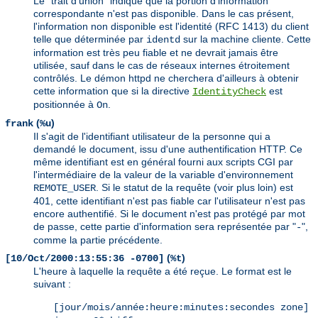
Le "trait d'union" indique que la portion d'information
correspondante n'est pas disponible. Dans le cas présent,
l'information non disponible est l'identité (RFC 1413) du client
telle que déterminée par
sur la machine cliente. Cette
identd
information est très peu fiable et ne devrait jamais être
utilisée, sauf dans le cas de réseaux internes étroitement
contrôlés. Le démon httpd ne cherchera d'ailleurs à obtenir
cette information que si la directive
est
IdentityCheck
positionnée à
.
On
(
)
frank
%u
Il s'agit de l'identifiant utilisateur de la personne qui a
demandé le document, issu d'une authentification HTTP. Ce
même identifiant est en général fourni aux scripts CGI par
l'intermédiaire de la valeur de la variable d'environnement
. Si le statut de la requête (voir plus loin) est
REMOTE_USER
401, cette identifiant n'est pas fiable car l'utilisateur n'est pas
encore authentifié. Si le document n'est pas protégé par mot
de passe, cette partie d'information sera représentée par "
",
-
comme la partie précédente.
(
)
[10/Oct/2000:13:55:36 -0700]
%t
L'heure à laquelle la requête a été reçue. Le format est le
suivant :
[jour/mois/année:heure:minutes:secondes zone]