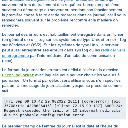
surviennent lors du traitement des requêtes. Lorsqu'un problème
survient au démarrage du serveur ou pendant son fonctionnement,
la première chose à faire est de regarder dans ce journal, car il vous
renseignera souvent sur le problème rencontré et la manière d'y
remédier.
Le journal des erreurs est habituellement enregistré dans un fichier
(en général
sur les systèmes de type Unix et
error_log
error.log
sur Windows et OS/2). Sur les systèmes de type Unix, le serveur
peut aussi enregistrer ses erreurs dans
ou les
rediriger vers
syslog
un programme
par l'intermédiaire d'un tube de communication
(pipe).
Le format du journal des erreurs est défini à l'aide de la directive
avec laquelle vous pouvez choisir les valeurs à
ErrorLogFormat
journaliser. Un format par défaut sera utilisé si vous n'en spécifiez
pas un. Un message de journalisation typique se présente comme
suit :
[Fri Sep 09 10:42:29.902022 2011] [core:error] [pid
35708:tid 4328636416] [client 72.15.99.187] AH00124:
Request exceeded the limit of 10 internal redirects
due to probable configuration error
Le premier champ de l'entrée du journal est la date et l'heure du