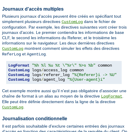
Journaux d'accès multiples
Plusieurs journaux d'accès peuvent être créés en spécifiant tout
simplement plusieurs directives
dans le fichier de
CustomLog
configuration. Par exemple, les directives suivantes vont créer trois
journaux d'accès. Le premier contiendra les informations de base
CLF, le second les informations du Referer, et le troisième les
informations sur le navigateur. Les deux dernières directives
montrent comment simuler les effets des directives
CustomLog
et
.
ReferLog
AgentLog
LogFormat
"%h %l %u %t \"%r\" %>s %b"
CustomLog
 logs
/
CustomLog
 logs
/
referer_log 
"%{Referer}i -> %U"
CustomLog
 logs
/
agent_log 
"%{User-agent}i"
Cet exemple montre aussi qu'il n'est pas obligatoire d'associer une
chaîne de format à un alias au moyen de la directive
.
LogFormat
Elle peut être définie directement dans la ligne de la directive
.
CustomLog
Journalisation conditionnelle
Il est parfois souhaitable d'exclure certaines entrées des journaux
d'accès en fonction des caractéristiques de la requête du client. On