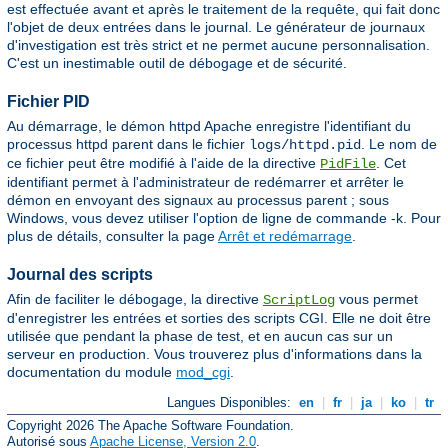
est effectuée avant et après le traitement de la requête, qui fait donc
l'objet de deux entrées dans le journal. Le générateur de journaux
d'investigation est très strict et ne permet aucune personnalisation.
C'est un inestimable outil de débogage et de sécurité.
Fichier PID
Au démarrage, le démon httpd Apache enregistre l'identifiant du
processus httpd parent dans le fichier
. Le nom de
logs/httpd.pid
ce fichier peut être modifié à l'aide de la directive
. Cet
PidFile
identifiant permet à l'administrateur de redémarrer et arrêter le
démon en envoyant des signaux au processus parent ; sous
Windows, vous devez utiliser l'option de ligne de commande -k. Pour
plus de détails, consulter la page
Arrêt et redémarrage
.
Journal des scripts
Afin de faciliter le débogage, la directive
vous permet
ScriptLog
d'enregistrer les entrées et sorties des scripts CGI. Elle ne doit être
utilisée que pendant la phase de test, et en aucun cas sur un
serveur en production. Vous trouverez plus d'informations dans la
documentation du module
mod_cgi
.
Langues Disponibles:
en
|
fr
|
ja
|
ko
|
tr
Copyright 2026 The Apache Software Foundation.
Autorisé sous
Apache License, Version 2.0
.