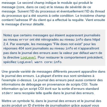
message. Le second champ indique le module qui produit le
message (core, dans ce cas) et le niveau de sévérité de ce
message. Suivent l'ID du processus et éventuellement l'ID du thread
du processus qui a été soumis à cette condition. Le troisième champ
contient l'adresse IP du client qui a effectué la requête. Vient ensuite
le message d'erreur détaillé.
Notez que certains messages qui étaient auparavant journalisés
au niveau
ont été rétrogradés au niveau
dans httpd
error
info
2.4. Par exemple, les messages "File does not exist" pour les
réponses 404 sont journalisés au niveau
et n'apparaîtront
info
pas dans le journal des erreurs avec la valeur par défaut
de
warn
la directive
. Pour restaurer le comportement précédent,
LogLevel
spécifiez
.
LogLevel warn core:info
Une grande variété de messages différents peuvent apparaître dans
le journal des erreurs. La plupart d'entre eux sont similaires à
l'exemple ci-dessus. Le journal des erreurs peut aussi contenir des
informations de débogage en provenance de scripts CGI. Toute
information qu'un script CGI écrit sur la sortie d'erreurs standard
sera recopiée telle quelle dans le journal des erreurs.
stderr
Mettre un symbole
dans le journal des erreurs et le journal des
%L
accès produit un ID d'entrée de journalisation grâce auquel vous