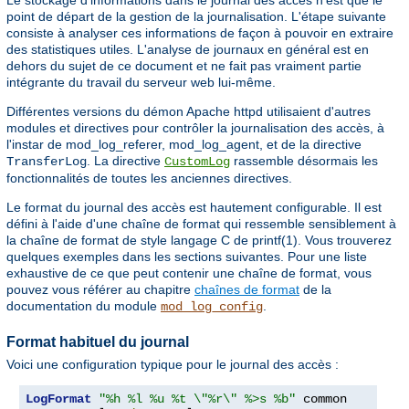
point de départ de la gestion de la journalisation. L'étape suivante
consiste à analyser ces informations de façon à pouvoir en extraire
des statistiques utiles. L'analyse de journaux en général est en
dehors du sujet de ce document et ne fait pas vraiment partie
intégrante du travail du serveur web lui-même.
Différentes versions du démon Apache httpd utilisaient d'autres
modules et directives pour contrôler la journalisation des accès, à
l'instar de mod_log_referer, mod_log_agent, et de la directive
. La directive
rassemble désormais les
TransferLog
CustomLog
fonctionnalités de toutes les anciennes directives.
Le format du journal des accès est hautement configurable. Il est
défini à l'aide d'une chaîne de format qui ressemble sensiblement à
la chaîne de format de style langage C de printf(1). Vous trouverez
quelques exemples dans les sections suivantes. Pour une liste
exhaustive de ce que peut contenir une chaîne de format, vous
pouvez vous référer au chapitre
chaînes de format
de la
documentation du module
.
mod_log_config
Format habituel du journal
Voici une configuration typique pour le journal des accès :
LogFormat
"%h %l %u %t \"%r\" %>s %b"