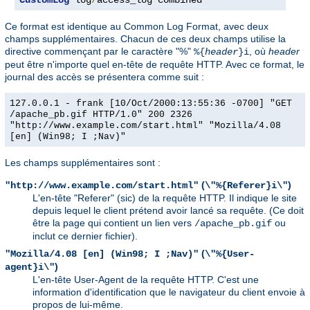
CustomLog
 log
/
access_log combined
Ce format est identique au Common Log Format, avec deux
champs supplémentaires. Chacun de ces deux champs utilise la
directive commençant par le caractère "%"
, où
header
%{
header
}i
peut être n'importe quel en-tête de requête HTTP. Avec ce format, le
journal des accès se présentera comme suit :
127.0.0.1 - frank [10/Oct/2000:13:55:36 -0700] "GET
/apache_pb.gif HTTP/1.0" 200 2326
"http://www.example.com/start.html" "Mozilla/4.08
[en] (Win98; I ;Nav)"
Les champs supplémentaires sont :
(
)
"http://www.example.com/start.html"
\"%{Referer}i\"
L'en-tête "Referer" (sic) de la requête HTTP. Il indique le site
depuis lequel le client prétend avoir lancé sa requête. (Ce doit
être la page qui contient un lien vers
ou
/apache_pb.gif
inclut ce dernier fichier).
(
"Mozilla/4.08 [en] (Win98; I ;Nav)"
\"%{User-
)
agent}i\"
L'en-tête User-Agent de la requête HTTP. C'est une
information d'identification que le navigateur du client envoie à
propos de lui-même.