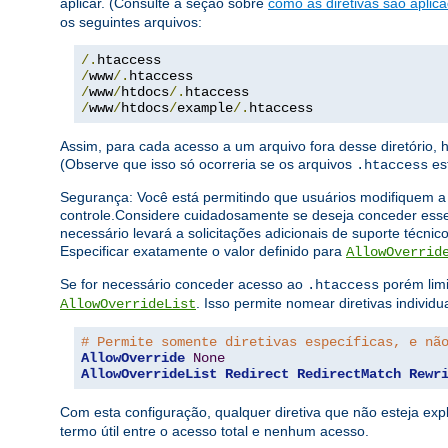
aplicar. (Consulte a seção sobre
como as diretivas são aplic
os seguintes arquivos:
/.
/
www
/.
/
www
/
htdocs
/.
/
www
/
htdocs
/
example
/.
htaccess
Assim, para cada acesso a um arquivo fora desse diretório,
(Observe que isso só ocorreria se os arquivos
est
.htaccess
Segurança: Você está permitindo que usuários modifiquem a 
controle.Considere cuidadosamente se deseja conceder esse
necessário levará a solicitações adicionais de suporte técnico
Especificar exatamente o valor definido para
AllowOverrid
Se for necessário conceder acesso ao
porém limi
.htaccess
. Isso permite nomear diretivas individ
AllowOverrideList
# Permite somente diretivas específicas, e nã
AllowOverride
None
AllowOverrideList
Redirect
RedirectMatch
Rewr
Com esta configuração, qualquer diretiva que não esteja exp
termo útil entre o acesso total e nenhum acesso.