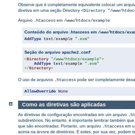
Observe que é completamente equivalente colocar um arqu
diretiva em uma seção Directory
<Directory "/www/htdoc
Arquivo
em
:
.htaccess
/www/htdocs/example
Conteúdo do arquivo .htaccess em
/www/htdocs/exa
AddType
 text
/
example 
".exm"
Seção do arquivo
apache2.conf
<
Directory
"/www/htdocs/example"
>
AddType
 text
/
example 
".exm"
</
Directory
>
O uso de arquivos
pode ser completamente desati
.htaccess
AllowOverride
None
Como as diretivas são aplicadas
As diretivas de configuração encontradas em um arquivo
.h
subdiretórios. No entanto, é importante lembrar também qu
que são encontradas. Portanto, um arquivo
em um
.htaccess
acima na árvore de diretórios. E estes, por sua vez, podem t