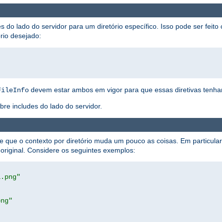
es do lado do servidor para um diretório específico. Isso pode ser feito
rio desejado:
devem estar ambos em vigor para que essas diretivas tenha
FileInfo
e includes do lado do servidor.
de que o contexto por diretório muda um pouco as coisas. Em particula
o original. Considere os seguintes exemplos:
1.png"
png"