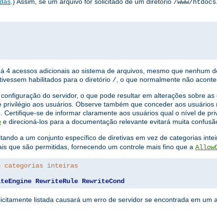
adas
.) Assim, se um arquivo for solicitado de um diretório
/www/htdocs
 há 4 acessos adicionais ao sistema de arquivos, mesmo que nenhum de
ivessem habilitados para o diretório
, o que normalmente não aconte
/
configuração do servidor, o que pode resultar em alterações sobre as
 privilégio aos usuários. Observe também que conceder aos usuários 
. Certifique-se de informar claramente aos usuários qual o nível de pri
e direcioná-los para a documentação relevante evitará muita confusã
e
tando a um conjunto específico de diretivas em vez de categorias inteir
uais que são permitidas, fornecendo um controle mais fino que a
Allow
o categorias inteiras
iteEngine
RewriteRule
RewriteCond
licitamente listada causará um erro de servidor se encontrada em um 