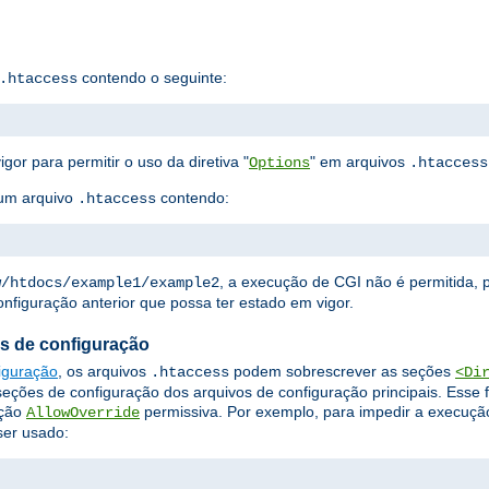
contendo o seguinte:
.htaccess
igor para permitir o uso da diretiva "
" em arquivos
Options
.htaccess
 um arquivo
contendo:
.htaccess
, a execução de CGI não é permitida,
w/htdocs/example1/example2
nfiguração anterior que possa ter estado em vigor.
s de configuração
iguração
, os arquivos
podem sobrescrever as seções
.htaccess
<Di
seções de configuração dos arquivos de configuração principais. Esse
ação
permissiva. Por exemplo, para impedir a execução
AllowOverride
ser usado: