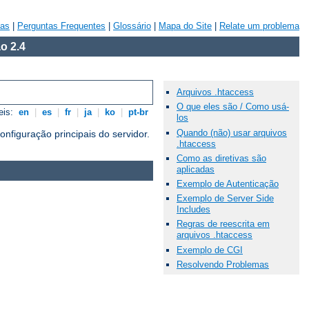
vas
|
Perguntas Frequentes
|
Glossário
|
Mapa do Site
|
Relate um problema
o 2.4
Arquivos .htaccess
O que eles são / Como usá-
eis:
en
|
es
|
fr
|
ja
|
ko
|
pt-br
los
Quando (não) usar arquivos
nfiguração principais do servidor.
.htaccess
Como as diretivas são
aplicadas
Exemplo de Autenticação
Exemplo de Server Side
Includes
Regras de reescrita em
arquivos .htaccess
Exemplo de CGI
Resolvendo Problemas