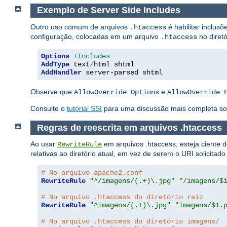
Exemplo de Server Side Includes
Outro uso comum de arquivos
é habilitar inclusõ
.htaccess
configuração, colocadas em um arquivo
no diretó
.htaccess
Options
+Includes
AddType
 text
/
AddHandler
 server-parsed shtml
Observe que
e
AllowOverride Options
AllowOverride 
Consulte o
tutorial SSI
para uma discussão mais completa sobr
Regras de reescrita em arquivos .htaccess
Ao usar
em arquivos .htaccess, esteja ciente 
RewriteRule
relativas ao diretório atual, em vez de serem o URI solicitad
# No arquivo apache2.conf
RewriteRule
"^/imagens/(.+)\.jpg"
"/imagens/$
# No arquivo .htaccess do diretório raiz
RewriteRule
"^imagens/(.+)\.jpg"
"imagens/$1.
# No arquivo .htaccess do diretório imagens/