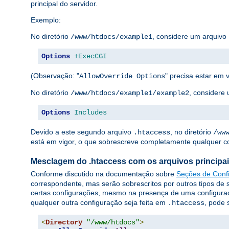
principal do servidor.
Exemplo:
No diretório
, considere um arquivo
/www/htdocs/example1
Options
+ExecCGI
(Observação: "
" precisa estar em v
AllowOverride Options
No diretório
, considere
/www/htdocs/example1/example2
Options
Includes
Devido a este segundo arquivo
, no diretório
.htaccess
/ww
está em vigor, o que sobrescreve completamente qualquer co
Mesclagem do .htaccess com os arquivos principai
Conforme discutido na documentação sobre
Seções de Conf
correspondente, mas serão sobrescritos por outros tipos de 
certas configurações, mesmo na presença de uma configur
qualquer outra configuração seja feita em
, pode 
.htaccess
<
Directory
"/www/htdocs"
>