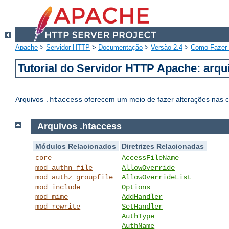
Apache
>
Servidor HTTP
>
Documentação
>
Versão 2.4
>
Como Fazer /
Tutorial do Servidor HTTP Apache: arqu
Arquivos
oferecem um meio de fazer alterações nas con
.htaccess
Arquivos .htaccess
Módulos Relacionados
Diretrizes Relacionadas
core
AccessFileName
mod_authn_file
AllowOverride
mod_authz_groupfile
AllowOverrideList
mod_include
Options
mod_mime
AddHandler
mod_rewrite
SetHandler
AuthType
AuthName