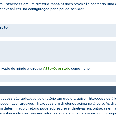
ivo
em um diretório
contendo uma d
.htaccess
/www/htdocs/example
na configuração principal do servidor:
s/example">
mple
vado definindo a diretiva
como
:
AllowOverride
none
são aplicadas ao diretório em que o arquivo
está l
taccess
.htaccess
e pode haver arquivos
em diretórios acima na árvore. As di
.htaccess
 determinado diretório pode sobrescrever diretivas encontradas em 
er sobrescrito diretivas encontradas ainda acima na árvore, ou no próp