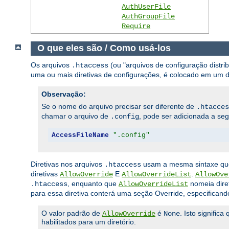
AuthUserFile
AuthGroupFile
Require
O que eles são / Como usá-los
Os arquivos
(ou "arquivos de configuração distri
.htaccess
uma ou mais diretivas de configurações, é colocado em um dire
Observação:
Se o nome do arquivo precisar ser diferente de
.htacces
chamar o arquivo de
, pode ser adicionada a seg
.config
AccessFileName
".config"
Diretivas nos arquivos
usam a mesma sintaxe q
.htaccess
diretivas
E
.
AllowOverride
AllowOverrideList
AllowOve
, enquanto que
nomeia diret
.htaccess
AllowOverrideList
para essa diretiva conterá uma seção Override, especificand
O valor padrão de
é
. Isto signific
AllowOverride
None
habilitados para um diretório.