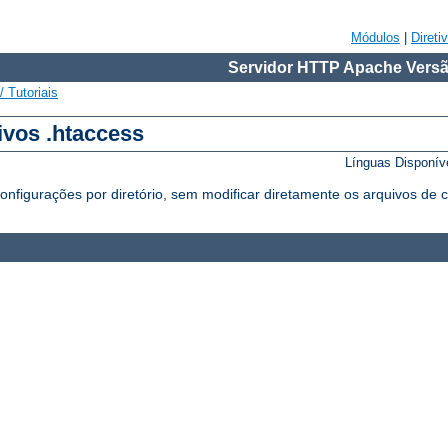
Módulos
|
Direti
Servidor HTTP Apache Versã
 Tutoriais
ivos .htaccess
Línguas Disponív
figurações por diretório, sem modificar diretamente os arquivos de co