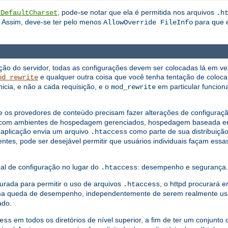
, pode-se notar que ela é permitida nos arquivos
dDefaultCharset
.h
. Assim, deve-se ter pelo menos
para que e
AllowOverride FileInfo
ação do servidor, todas as configurações devem ser colocadas lá em ve
e qualquer outra coisa que você tenha tentação de coloc
od_rewrite
nicia, e não a cada requisição, e o
em particular funcion
mod_rewrite
 os provedores de conteúdo precisam fazer alterações de configuração
um com ambientes de hospedagem gerenciados, hospedagem baseada em
 aplicação envia um arquivo
como parte de sua distribuição
.htaccess
entes, pode ser desejável permitir que usuários individuais façam ess
ipal de configuração no lugar do
: desempenho e segurança.
.htaccess
urada para permitir o uso de arquivos
, o httpd procurará e
.htaccess
 queda de desempenho, independentemente de serem realmente usad
ado.
em todos os diretórios de nível superior, a fim de ter um conjunto
ess