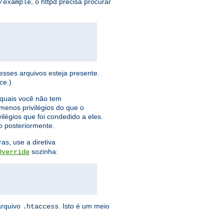
, o httpd precisa procurar
/example
sses arquivos esteja presente.
ce.)
 quais você não tem
menos privilégios do que o
vilégios que foi condedido a eles.
o posteriormente.
as, use a diretiva
sozinha:
Override
arquivo
. Isto é um meio
.htaccess