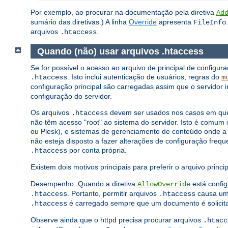
Por exemplo, ao procurar na documentação pela diretiva
Ad
sumário das diretivas.) A linha
Override
apresenta
FileInfo
arquivos
.
.htaccess
Quando (não) usar arquivos .htaccess
Se for possível o acesso ao arquivo de principal de configur
. Isto inclui autenticação de usuários, regras do
.htaccess
m
configuração principal são carregadas assim que o servidor i
configuração do servidor.
Os arquivos
devem ser usados ​​nos casos em que
.htaccess
não têm acesso "root" ao sistema do servidor. Isto é com
ou Plesk), e sistemas de gerenciamento de conteúdo onde a
não esteja disposto a fazer alterações de configuração frequ
por conta própria.
.htaccess
Existem dois motivos principais para preferir o arquivo princ
Desempenho: Quando a diretiva
está config
AllowOverride
. Portanto, permitir arquivos
causa uma
.htaccess
.htaccess
é carregado sempre que um documento é solicit
.htaccess
Observe ainda que o httpd precisa procurar arquivos
.htacc