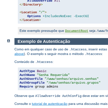
AllowOverride
All
</
Directory
>
<
Location
"/"
>
Options
+IncludesNoExec
-ExecCGI
</
Location
>
Este exemplo pressupõe que
seja
DocumentRoot
/www/h
Exemplo de Autenticação
Como em qualquer caso de uso de
, inserir esta
.htaccess
above
). O exemplo s seguir mostra o método
:
.htaccess
Conteúdo de
:
.htaccess
AuthType
Basic
AuthName
"Senha Requerida"
AuthUserFile
"/www/senhas/arquivo.senhas"
AuthGroupFile
"/www/senhas/arquivo.grupos"
Require
 group admins
Observe que
deve estar em vi
AllowOverride AuthConfig
Consulte o
tutorial de autenticação
para uma discussão mais 