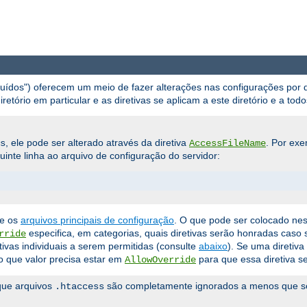
buídos") oferecem um meio de fazer alterações nas configurações por d
tório em particular e as diretivas se aplicam a este diretório e a todo
, ele pode ser alterado através da diretiva
. Por exe
s
AccessFileName
uinte linha ao arquivo de configuração do servidor:
ue os
arquivos principais de configuração
. O que pode ser colocado ne
especifica, em categorias, quais diretivas serão honradas cas
rride
ivas individuais a serem permitidas (consulte
abaixo
). Se uma diretiv
o que valor precisa estar em
para que essa diretiva se
AllowOverride
a que arquivos
são completamente ignorados a menos que se
.htaccess