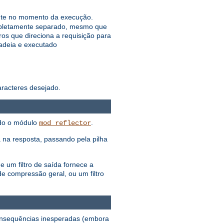
mente no momento da execução.
mpletamente separado, mesmo que
ros que direciona a requisição para
cadeia e executado
aracteres desejado.
ndo o módulo
.
mod_reflector
 na resposta, passando pela pilha
 um filtro de saída fornece a
e compressão geral, ou um filtro
consequências inesperadas (embora