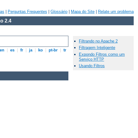
vas
|
Perguntas Frequentes
|
Glossário
|
Mapa do Site
|
Relate um problema
o 2.4
Filtrando no Apache 2
Filtragem Inteligente
en
|
es
|
fr
|
ja
|
ko
|
pt-br
|
tr
Expondo Filtros como um
Serviço HTTP
Usando Filtros