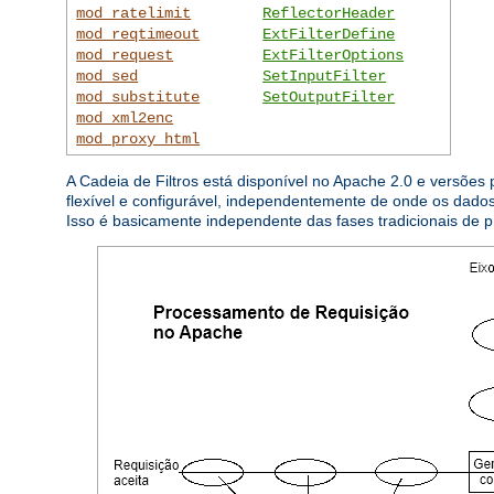
mod_ratelimit
ReflectorHeader
mod_reqtimeout
ExtFilterDefine
mod_request
ExtFilterOptions
mod_sed
SetInputFilter
mod_substitute
SetOutputFilter
mod_xml2enc
mod_proxy_html
A Cadeia de Filtros está disponível no Apache 2.0 e versões
flexível e configurável, independentemente de onde os dad
Isso é basicamente independente das fases tradicionais de 