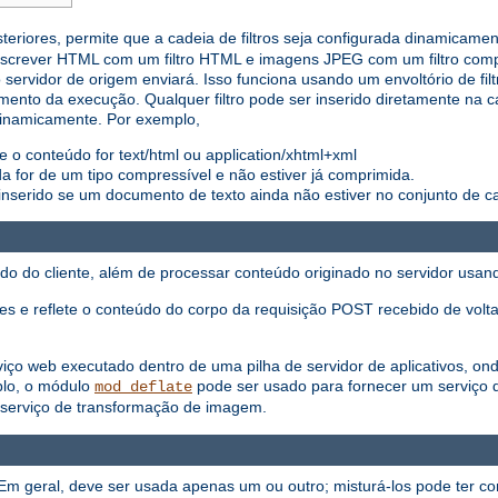
steriores, permite que a cadeia de filtros seja configurada dinamica
eescrever HTML com um filtro HTML e imagens JPEG com um filtro co
ervidor de origem enviará. Isso funciona usando um envoltório de filt
ento da execução. Qualquer filtro pode ser inserido diretamente na 
dinamicamente. Por exemplo,
o conteúdo for text/html ou application/xhtml+xml
a for de um tipo compressível e não estiver já comprimida.
 inserido se um documento de texto ainda não estiver no conjunto de c
nado do cliente, além de processar conteúdo originado no servidor usa
es e reflete o conteúdo do corpo da requisição POST recebido de volta
ço web executado dentro de uma pilha de servidor de aplicativos, onde
plo, o módulo
pode ser usado para fornecer um serviço d
mod_deflate
serviço de transformação de imagem.
. Em geral, deve ser usada apenas um ou outro; misturá-los pode ter 