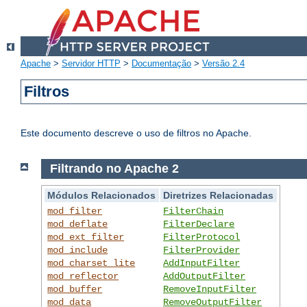
Apache
>
Servidor HTTP
>
Documentação
>
Versão 2.4
Filtros
Este documento descreve o uso de filtros no Apache.
Filtrando no Apache 2
Módulos Relacionados
Diretrizes Relacionadas
mod_filter
FilterChain
mod_deflate
FilterDeclare
mod_ext_filter
FilterProtocol
mod_include
FilterProvider
mod_charset_lite
AddInputFilter
mod_reflector
AddOutputFilter
mod_buffer
RemoveInputFilter
mod_data
RemoveOutputFilter