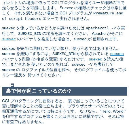
ィレクトリの場所に依って CGI プログラムを違うユーザ権限の下で
走らせることを可能にします。 Suexec の権限のチェックは非常に厳
しく、それを満たさない場合は CGI プログラムが
Premature end
エラーで 実行されません。
of script headers
suexec を使っているかどうかを調べためには
を実
apache2ctl -V
行して、
の場所を調べてください。 Apache がそこに
SUEXEC_BIN
のバイナリを発見した場合は、suexec が 使用されます。
suexec
suexec を完全に理解していない限り、使うべきではありません。
suexec を無効にするには、
から指されている
SUEXEC_BIN
suexec
バイナリを削除 (か名前を変更) するだけです。
suexec
を読んだ後
で、まだそれを 使いたいのであれば、
を実行して
suexec -V
suexec の ログファイルの位置を調べ、そのログファイルを使ってポ
リシー違反を 見つけてください。
裏で何が起こっているのか?
CGI プログラミングに習熟すると、 裏で起こっていることについて
更に理解することの役に立ちます。 ブラウザとサーバがどのように
相互通信するかについては特にそうです。 なぜなら、"Hello, World."
を印字するプログラムを書くことはおおいに結構ですが、 それは特
に有益ではありません。