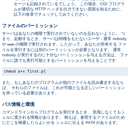
セージも記録されているでしょう。 この場合、CGI プログラ
ムが適切な HTTP ヘッダを出力できない原因を知るために、
以下の各章でチェックしてみてください。
ファイルのパーミッション
サーバはあなたの権限で実行されていないのを忘れないように。 つ
まり、起動するとき、サーバは特権をもたないユーザ - 通常
nobody
や
の権限で実行されます。したがって、あなたが所有する ファ
www
イルを実行するには別のパーミッションが必要となります。 通常、
が実行するのに十分なパーミッションを与える方法は、 ファ
nobody
イルに誰でも実行可能とするパーミッションを与えることです:
chmod a+x first.pl
また、もしあなたのプログラムが他のファイルを読み書きするなら
ば、 それらのファイルは、これが可能となる正しいパーミッション
を持っている必要があります。
パス情報と環境
コマンドラインからプログラムを実行するとき、 意識しなくてもシ
ェルに渡される情報があります。 例えば、参照するファイルのため
にどこを検索したらよいかを シェルに伝える
があります。
PATH