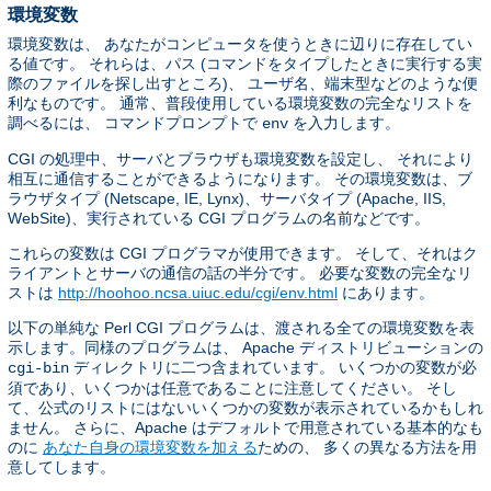
環境変数
環境変数は、 あなたがコンピュータを使うときに辺りに存在してい
る値です。 それらは、パス (コマンドをタイプしたときに実行する実
際のファイルを探し出すところ)、 ユーザ名、端末型などのような便
利なものです。 通常、普段使用している環境変数の完全なリストを
調べるには、 コマンドプロンプトで
を入力します。
env
CGI の処理中、サーバとブラウザも環境変数を設定し、 それにより
相互に通信することができるようになります。 その環境変数は、ブ
ラウザタイプ (Netscape, IE, Lynx)、サーバタイプ (Apache, IIS,
WebSite)、実行されている CGI プログラムの名前などです。
これらの変数は CGI プログラマが使用できます。 そして、それはク
ライアントとサーバの通信の話の半分です。 必要な変数の完全なリ
ストは
http://hoohoo.ncsa.uiuc.edu/cgi/env.html
にあります。
以下の単純な Perl CGI プログラムは、渡される全ての環境変数を表
示します。同様のプログラムは、 Apache ディストリビューションの
ディレクトリに二つ含まれています。 いくつかの変数が必
cgi-bin
須であり、いくつかは任意であることに注意してください。 そし
て、公式のリストにはないいくつかの変数が表示されているかもしれ
ません。 さらに、Apache はデフォルトで用意されている基本的なも
のに
あなた自身の環境変数を加える
ための、 多くの異なる方法を用
意してします。