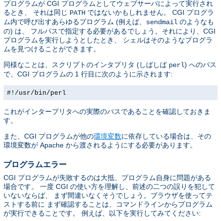
プログラムが CGI プログラムとしてウェブサーバによって実行され
るとき、 それは同じ
ではないかもしれません。 CGI プログラ
PATH
ム内で呼び出すあらゆるプログラム (例えば、
のようなも
sendmail
の) は、 フルパスで指定する必要があるでしょう。それにより、CGI
プログラムを実行しようとしたとき、 シェルはそのようなプログラ
ムを見つけることができます。
同様なことは、スクリプトのインタプリタ (しばしば
) へのパス
perl
で、CGI プログラムの 1 行目に次のように示されます:
#!/usr/bin/perl
これがインタープリタへの実際のパスであることを確認しておきま
す。
また、CGI プログラムが他の
環境変数
に依存している場合は、その
環境変数が Apache から渡されるようにする必要があります。
プログラムエラー
CGI プログラムが失敗するのは大抵、プログラム自身に問題がある
場合です。 一度 CGI の使い方を理解し、前述の二つの誤りを犯して
いないならば、 まず間違いなくそうでしょう。ブラウザを使ってテ
ストする前に まず確認することは、コマンドラインからプログラム
が実行できることです。 例えば、以下を実行してみてください: