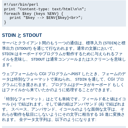
#!/usr/bin/perl
print "Content-type: text/html\n\n";
foreach $key (keys %ENV) {
print "$key --> $ENV{$key}<br>";
}
STDIN と STDOUT
サーバとクライアント間のもう一つの通信は、標準入力 (
)と標
STDIN
準出力 (
) を通じて行なわれます。通常の文脈において、
STDOUT
はキーボードやプログラムが動作するために与えられるファ
STDIN
イルを意味し、
は通常コンソールまたはスクリーンを意味し
STDOUT
ます。
ウェブフォームから CGI プログラムへ
したとき、フォームのデ
POST
ータは特別なフォーマットで束ねられ、
を通して、CGI プロ
STDIN
グラムに引き渡されます。 プログラムはデータがキーボード もしく
はファイルから来ていたかのように処理することができます。
「特別なフォーマット」はとても単純です。フィールド名と値はイコ
ール (=) で結ばれます。そして値の組はアンパサンド (&) で結ばれま
す。 スペース、アンパサンド、イコールのような面倒な文字は、 そ
れらが動作を駄目にしないようにその文字に相当する 16 進に変換さ
れます。 全データ文字列は、以下のようになります: