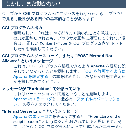
しかし、まだ動かない !
ウェブから CGI プログラムへのアクセスを行なったとき、 ブラウザ
で見る可能性がある四つの基本的なことがあります:
CGI プログラムの出力
素晴らしい ! それはすべてがうまく動いたことを意味します。
出力が正常だけれども、ブラウザが正常に処理してくれない場
合は、 正しい
を CGI プログラム内で セット
Content-Type
したかを確認してください。
CGI プログラムのソースコード、または "POST Method Not
Allowed" というメッセージ
これは、CGI プログラムを処理できるよう Apache を適切に設
定していなかったことを意味します。
「CGI を許可するように
Apache を設定する」
の章を読み直し、 あなたが何を間違えた
かを探してみてください。
メッセージが "Forbidden" で始まっている
これはパーミッションの問題ということを意味します。
Apache のエラーログ
と、後述の
「ファイルのパーミッショ
ン」
の章をチェックしてください。
"Internal Server Error" というメッセージ
Apache のエラーログ
をチェックすると、"Premature end of
script headers" というログが記録されていると思います。そし
て、おそらく CGI プログラムによって生成されたエラーメッ