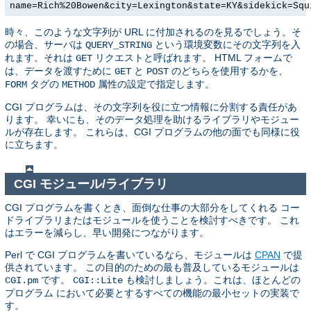
name=Rich%20Bowen&city=Lexington&state=KY&sidekick=Squ
時々、このような文字列が URL に付加されるのを見るでしょう。そ
の場合、サーバは
という環境変数にその文字列を入
QUERY_STRING
れます。それは
リクエストと呼ばれます。 HTML フォームで
GET
は、データを渡すために
と
のどちらを使用するかを、
GET
POST
タグの
属性の設定で指定します。
FORM
METHOD
CGI プログラムは、その文字列を役に立つ情報に分割する責任があ
ります。 幸いにも、そのデータ処理を助けるライブラリやモジュー
ルが存在します。 これらは、CGI プログラムの他の面でも同様に役
に立ちます。
CGI モジュール/ライブラリ
CGI プログラムを書くとき、面倒な仕事の大部分をしてくれる コー
ドライブラリまたはモジュールを使うことを検討すべきです。 これ
はエラーを減らし、早い開発につながります。
Perl で CGI プログラムを書いているなら、モジュールは
CPAN
で提
供されています。 この目的のための最も普及しているモジュールは
です。
も検討しましょう。これは、ほとんどの
CGI.pm
CGI::Lite
プログラム において必要とするすべての機能の最小セットの実装で
す。