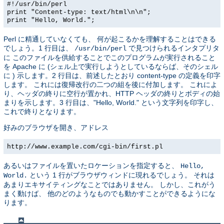
#!/usr/bin/perl
print "Content-type: text/html\n\n";
print "Hello, World.";
Perl に精通していなくても、 何が起こるかを理解することはできる
でしょう。1 行目は、
で見つけられるインタプリタ
/usr/bin/perl
に このファイルを供給することでこのプログラムが実行されること
を Apache に (シェル上で実行しようとしているならば、そのシェル
に ) 示します。2 行目は、前述したとおり content-type の定義を印字
します。 これには復帰改行の二つの組を後に付加します。 これによ
り、ヘッダの終りに空行が置かれ、HTTP ヘッダの終りとボディの始
まりを示します。3 行目は、"Hello, World." という文字列を印字し、
これで終りとなります。
好みのブラウザを開き、アドレス
http://www.example.com/cgi-bin/first.pl
あるいはファイルを置いたロケーションを指定すると、
Hello,
という 1 行がブラウザウィンドに現れるでしょう。 それは
World.
あまりエキサイティングなことではありません。 しかし、これがう
まく動けば、 他のどのようなものでも動かすことができるようにな
ります。