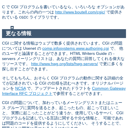
C で CGI プログラムを書いているなら、いろいろな オプションがあ
ります。これらの内の一つは
http://www.boutell.com/cgic/
で提供さ
れている
ライブラリです。
CGIC
更なる情報
CGI に関する情報はウェブで数多く提供されています。CGI の問題
については Usenet の
comp.infosystems.www.authoring.cgi
で、 他
のユーザと論議することができます。HTML Writers Guide の -
servers メーリングリストは、あなたの質問に回答してくれる偉大な
リソースです。
http://www.hwg.org/lists/hwg-servers/
で更に多くを
探し出すことができます。
そしてもちろん、おそらく CGI プログラムの動作に関する詳細の全
てが記述されている CGI の仕様を読むべきです。オリジナルバージ
ョンを
NCSA
で、アップデートされたドラフトを
Common Gateway
Interface RFC プロジェクト
で参照することができます。
CGI の問題について、加わっているメーリングリストまたはニュー
ス グループに質問を送るとき、起こったもの、起こってほしいこ
と、 実際に起こったことがどう違うか、使用しているサーバ、 CGI
プログラムを記述している言語に関する十分な情報と、 可能であれ
ば問題のコードを提供するようにしてください。 そうすることで、