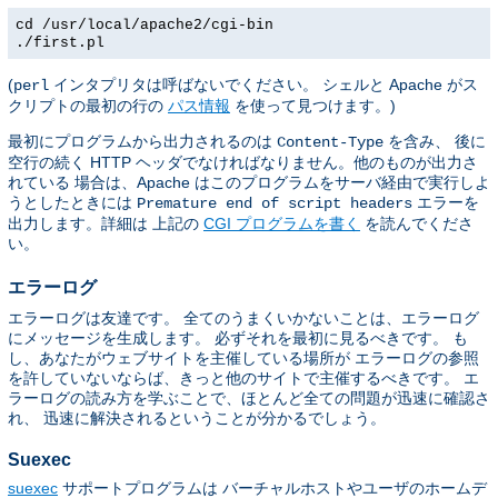
cd /usr/local/apache2/cgi-bin
./first.pl
(
インタプリタは呼ばないでください。 シェルと Apache がス
perl
クリプトの最初の行の
パス情報
を使って見つけます。)
最初にプログラムから出力されるのは
を含み、 後に
Content-Type
空行の続く HTTP ヘッダでなければなりません。他のものが出力さ
れている 場合は、Apache はこのプログラムをサーバ経由で実行しよ
うとしたときには
エラーを
Premature end of script headers
出力します。詳細は 上記の
CGI プログラムを書く
を読んでくださ
い。
エラーログ
エラーログは友達です。 全てのうまくいかないことは、エラーログ
にメッセージを生成します。 必ずそれを最初に見るべきです。 も
し、あなたがウェブサイトを主催している場所が エラーログの参照
を許していないならば、きっと他のサイトで主催するべきです。 エ
ラーログの読み方を学ぶことで、ほとんど全ての問題が迅速に確認さ
れ、 迅速に解決されるということが分かるでしょう。
Suexec
suexec
サポートプログラムは バーチャルホストやユーザのホームデ