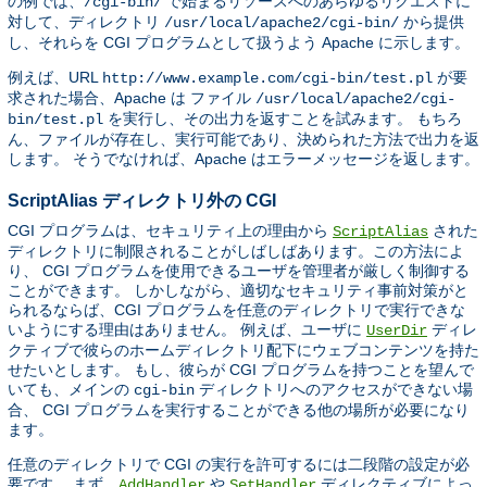
の例では、
で始まるリソースへのあらゆるリクエストに
/cgi-bin/
対して、ディレクトリ
から提供
/usr/local/apache2/cgi-bin/
し、それらを CGI プログラムとして扱うよう Apache に示します。
例えば、URL
が要
http://www.example.com/cgi-bin/test.pl
求された場合、Apache は ファイル
/usr/local/apache2/cgi-
を実行し、その出力を返すことを試みます。 もちろ
bin/test.pl
ん、ファイルが存在し、実行可能であり、決められた方法で出力を返
します。 そうでなければ、Apache はエラーメッセージを返します。
ScriptAlias ディレクトリ外の CGI
CGI プログラムは、セキュリティ上の理由から
された
ScriptAlias
ディレクトリに制限されることがしばしばあります。この方法によ
り、 CGI プログラムを使用できるユーザを管理者が厳しく制御する
ことができます。 しかしながら、適切なセキュリティ事前対策がと
られるならば、CGI プログラムを任意のディレクトリで実行できな
いようにする理由はありません。 例えば、ユーザに
ディレ
UserDir
クティブで彼らのホームディレクトリ配下にウェブコンテンツを持た
せたいとします。 もし、彼らが CGI プログラムを持つことを望んで
いても、メインの
ディレクトリへのアクセスができない場
cgi-bin
合、 CGI プログラムを実行することができる他の場所が必要になり
ます。
任意のディレクトリで CGI の実行を許可するには二段階の設定が必
要です。 まず、
や
ディレクティブによっ
AddHandler
SetHandler