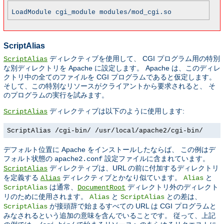
LoadModule cgi_module modules/mod_cgi.so
ScriptAlias
ディレクティブを使用して、 CGI プログラム用の特別
ScriptAlias
な別ディレクトリを Apache に設定します。 Apache は、このディレ
クトリ中の全てのファイルを CGI プログラムであると仮定します。
そして、この特別なリソースがクライアントから要求されると、 そ
のプログラムの実行を試みます。
ディレクティブは以下のように使用します:
ScriptAlias
ScriptAlias /cgi-bin/ /usr/local/apache2/cgi-bin/
デフォルト位置に Apache をインストールしたならば、 この例はデ
フォルト状態の
設定ファイルに含まれています。
apache2.conf
ディレクティブは、URL の前に付加するディレクトリ
ScriptAlias
を定義する
ディレクティブとかなり似ています。
と
Alias
Alias
は通常、
ディレクトリ外のディレクト
ScriptAlias
DocumentRoot
リのために使用されます。
と
との差は、
Alias
ScriptAlias
が接頭辞で始まるすべての URL は CGI プログラムと
ScriptAlias
みなされるという追加の意味を含んでいることです。 従って、上記