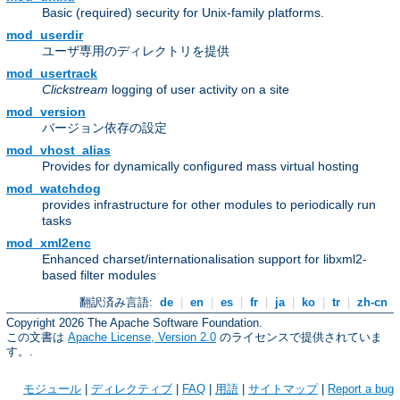
Basic (required) security for Unix-family platforms.
mod_userdir
ユーザ専用のディレクトリを提供
mod_usertrack
Clickstream
logging of user activity on a site
mod_version
バージョン依存の設定
mod_vhost_alias
Provides for dynamically configured mass virtual hosting
mod_watchdog
provides infrastructure for other modules to periodically run
tasks
mod_xml2enc
Enhanced charset/internationalisation support for libxml2-
based filter modules
翻訳済み言語:
de
|
en
|
es
|
fr
|
ja
|
ko
|
tr
|
zh-cn
Copyright 2026 The Apache Software Foundation.
この文書は
Apache License, Version 2.0
のライセンスで提供されていま
す。.
モジュール
|
ディレクティブ
|
FAQ
|
用語
|
サイトマップ
|
Report a bug