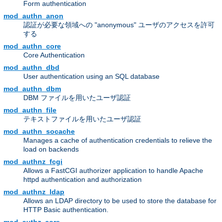
Form authentication
mod_authn_anon
認証が必要な領域への "anonymous" ユーザのアクセスを許可
する
mod_authn_core
Core Authentication
mod_authn_dbd
User authentication using an SQL database
mod_authn_dbm
DBM ファイルを用いたユーザ認証
mod_authn_file
テキストファイルを用いたユーザ認証
mod_authn_socache
Manages a cache of authentication credentials to relieve the
load on backends
mod_authnz_fcgi
Allows a FastCGI authorizer application to handle Apache
httpd authentication and authorization
mod_authnz_ldap
Allows an LDAP directory to be used to store the database for
HTTP Basic authentication.