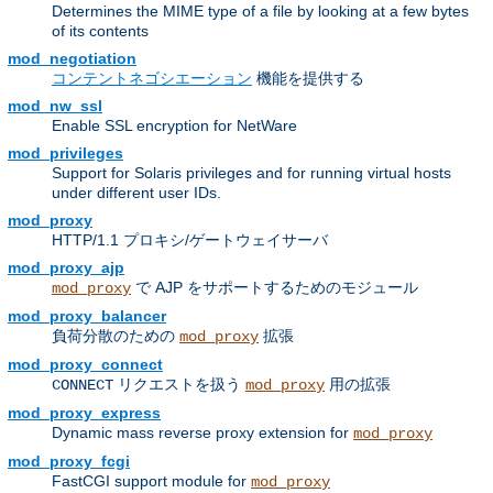
Determines the MIME type of a file by looking at a few bytes
of its contents
mod_negotiation
コンテントネゴシエーション
機能を提供する
mod_nw_ssl
Enable SSL encryption for NetWare
mod_privileges
Support for Solaris privileges and for running virtual hosts
under different user IDs.
mod_proxy
HTTP/1.1 プロキシ/ゲートウェイサーバ
mod_proxy_ajp
で AJP をサポートするためのモジュール
mod_proxy
mod_proxy_balancer
負荷分散のための
拡張
mod_proxy
mod_proxy_connect
リクエストを扱う
用の拡張
CONNECT
mod_proxy
mod_proxy_express
Dynamic mass reverse proxy extension for
mod_proxy
mod_proxy_fcgi
FastCGI support module for
mod_proxy