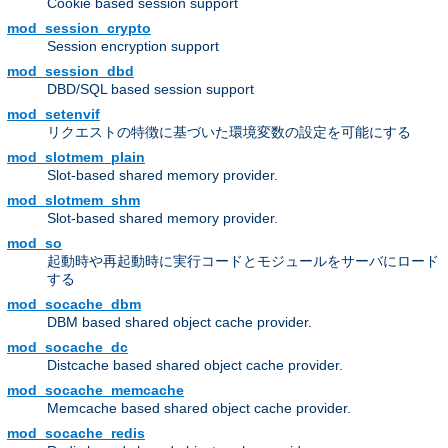
Cookie based session support
mod_session_crypto
Session encryption support
mod_session_dbd
DBD/SQL based session support
mod_setenvif
リクエストの特徴に基づいた環境変数の設定を可能にする
mod_slotmem_plain
Slot-based shared memory provider.
mod_slotmem_shm
Slot-based shared memory provider.
mod_so
起動時や再起動時に実行コードとモジュールをサーバにロード
する
mod_socache_dbm
DBM based shared object cache provider.
mod_socache_dc
Distcache based shared object cache provider.
mod_socache_memcache
Memcache based shared object cache provider.
mod_socache_redis