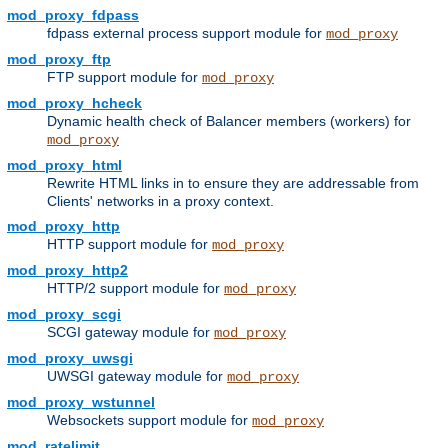
mod_proxy_fdpass
fdpass external process support module for
mod_proxy
mod_proxy_ftp
FTP support module for
mod_proxy
mod_proxy_hcheck
Dynamic health check of Balancer members (workers) for
mod_proxy
mod_proxy_html
Rewrite HTML links in to ensure they are addressable from
Clients' networks in a proxy context.
mod_proxy_http
HTTP support module for
mod_proxy
mod_proxy_http2
HTTP/2 support module for
mod_proxy
mod_proxy_scgi
SCGI gateway module for
mod_proxy
mod_proxy_uwsgi
UWSGI gateway module for
mod_proxy
mod_proxy_wstunnel
Websockets support module for
mod_proxy
mod_ratelimit