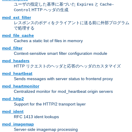
ユーザの指定した基準に基づいた
と
Expires
Cache-
HTTP ヘッダの生成
Control
mod_ext_filter
レスポンスのボディをクライアントに送る前に外部プログラム
で処理する
mod_file_cache
Caches a static list of files in memory
mod_filter
Context-sensitive smart filter configuration module
mod_headers
HTTP リクエストのヘッダと応答のヘッダのカスタマイズ
mod_heartbeat
Sends messages with server status to frontend proxy
mod_heartmonitor
Centralized monitor for mod_heartbeat origin servers
mod_http2
Support for the HTTP/2 transport layer
mod_ident
RFC 1413 ident lookups
mod_imagemap
Server-side imagemap processing