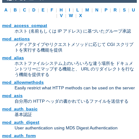
A
|
B
|
C
|
D
|
E
|
F
|
H
|
I
|
L
|
M
|
N
|
P
|
R
|
S
|
U
|
V
|
W
|
X
mod_access_compat
ホスト (名前もしくは IP アドレス) に基づいたグループ承認
mod_actions
メディアタイプやリクエストメソッドに応じて CGI スクリプ
トを実行する機能を提供
mod_alias
ホストファイルシステム上のいろいろな違う場所を ドキュメ
ントツリーにマップする機能と、 URL のリダイレクトを行な
う機能を提供する
mod_allowmethods
Easily restrict what HTTP methods can be used on the server
mod_asis
自分用の HTTP ヘッダの書かれているファイルを送信する
mod_auth_basic
基本認証
mod_auth_digest
User authentication using MD5 Digest Authentication
mod_auth_form