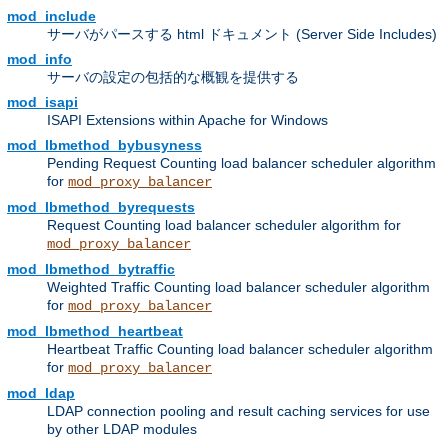
mod_include
サーバがパースする html ドキュメント (Server Side Includes)
mod_info
サーバの設定の包括的な概観を提供する
mod_isapi
ISAPI Extensions within Apache for Windows
mod_lbmethod_bybusyness
Pending Request Counting load balancer scheduler algorithm
for
mod_proxy_balancer
mod_lbmethod_byrequests
Request Counting load balancer scheduler algorithm for
mod_proxy_balancer
mod_lbmethod_bytraffic
Weighted Traffic Counting load balancer scheduler algorithm
for
mod_proxy_balancer
mod_lbmethod_heartbeat
Heartbeat Traffic Counting load balancer scheduler algorithm
for
mod_proxy_balancer
mod_ldap
LDAP connection pooling and result caching services for use
by other LDAP modules