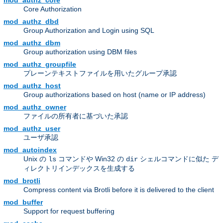
mod_authz_core
Core Authorization
mod_authz_dbd
Group Authorization and Login using SQL
mod_authz_dbm
Group authorization using DBM files
mod_authz_groupfile
プレーンテキストファイルを用いたグループ承認
mod_authz_host
Group authorizations based on host (name or IP address)
mod_authz_owner
ファイルの所有者に基づいた承認
mod_authz_user
ユーザ承認
mod_autoindex
Unix の
コマンドや Win32 の
シェルコマンドに似た デ
ls
dir
ィレクトリインデックスを生成する
mod_brotli
Compress content via Brotli before it is delivered to the client
mod_buffer
Support for request buffering