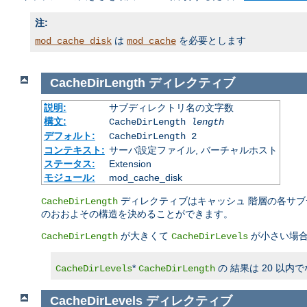
注:
は
を必要とします
mod_cache_disk
mod_cache
CacheDirLength
ディレクティブ
説明:
サブディレクトリ名の文字数
構文:
CacheDirLength
length
デフォルト:
CacheDirLength 2
コンテキスト:
サーバ設定ファイル, バーチャルホスト
ステータス:
Extension
モジュール:
mod_cache_disk
ディレクティブはキャッシュ 階層の各サ
CacheDirLength
のおおよその構造を決めることができます。
が大きくて
が小さい場合
CacheDirLength
CacheDirLevels
*
の 結果は 20 以
CacheDirLevels
CacheDirLength
CacheDirLevels
ディレクティブ