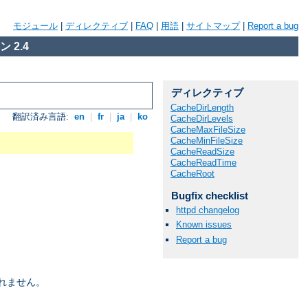
モジュール
|
ディレクティブ
|
FAQ
|
用語
|
サイトマップ
|
Report a bug
 2.4
ディレクティブ
CacheDirLength
翻訳済み言語:
en
|
fr
|
ja
|
ko
CacheDirLevels
CacheMaxFileSize
CacheMinFileSize
CacheReadSize
CacheReadTime
CacheRoot
Bugfix checklist
httpd changelog
Known issues
Report a bug
れません。