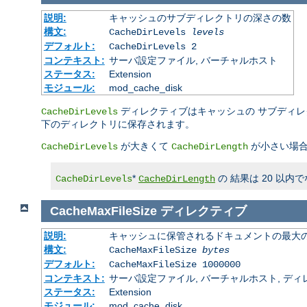
説明:
キャッシュのサブディレクトリの深さの数
構文:
CacheDirLevels
levels
デフォルト:
CacheDirLevels 2
コンテキスト:
サーバ設定ファイル, バーチャルホスト
ステータス:
Extension
モジュール:
mod_cache_disk
ディレクティブはキャッシュの サブディ
CacheDirLevels
下のディレクトリに保存されます。
が大きくて
が小さい場合
CacheDirLevels
CacheDirLength
*
の 結果は 20 以
CacheDirLevels
CacheDirLength
CacheMaxFileSize
ディレクティブ
説明:
キャッシュに保管されるドキュメントの最大の 
構文:
CacheMaxFileSize
bytes
デフォルト:
CacheMaxFileSize 1000000
コンテキスト:
サーバ設定ファイル, バーチャルホスト, ディレクトリ
ステータス:
Extension
モジュール:
mod_cache_disk