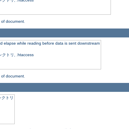
, .htaccess
n of document.
ld elapse while reading before data is sent downstream
, .htaccess
n of document.
レクトリ