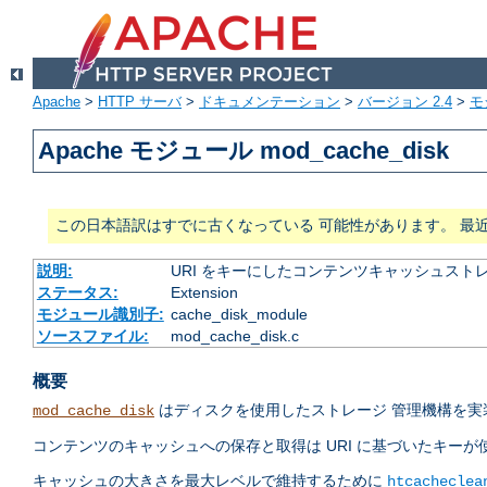
Apache
>
HTTP サーバ
>
ドキュメンテーション
>
バージョン 2.4
>
モ
Apache モジュール mod_cache_disk
この日本語訳はすでに古くなっている 可能性があります。 最
説明:
URI をキーにしたコンテンツキャッシュスト
ステータス:
Extension
モジュール識別子:
cache_disk_module
ソースファイル:
mod_cache_disk.c
概要
はディスクを使用したストレージ 管理機構を
mod_cache_disk
コンテンツのキャッシュへの保存と取得は URI に基づいたキー
キャッシュの大きさを最大レベルで維持するために
htcacheclea