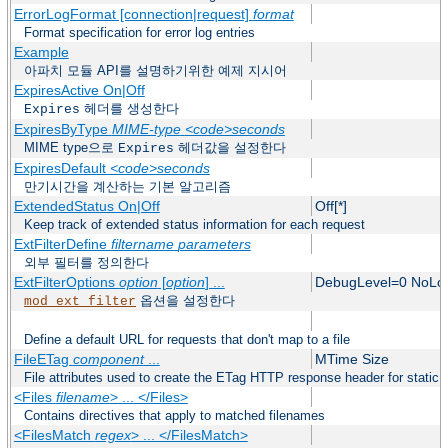
ErrorLogFormat [connection|request]
format
Format specification for error log entries
Example
아파치 모듈 API를 설명하기위한 예제 지시어
ExpiresActive On|Off
헤더를 생성한다
Expires
ExpiresByType
MIME-type
<code>seconds
MIME type으로
헤더값을 설정한다
Expires
ExpiresDefault
<code>seconds
만기시간을 계산하는 기본 알고리즘
ExtendedStatus On|Off
Off[*]
Keep track of extended status information for each request
ExtFilterDefine
filtername
parameters
외부 필터를 정의한다
ExtFilterOptions
option
[
option
] ...
DebugLevel=0 NoLo
옵션을 설정한다
mod_ext_filter
Define a default URL for requests that don't map to a file
FileETag
component
...
MTime Size
File attributes used to create the ETag HTTP response header for static f
<Files
filename
> ... </Files>
Contains directives that apply to matched filenames
<FilesMatch
regex
> ... </FilesMatch>