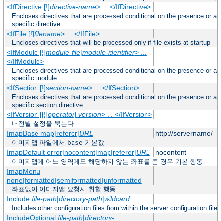
<IfDirective [!]
directive-name
> ... </IfDirective>
Encloses directives that are processed conditional on the presence or a
specific directive
<IfFile [!]
filename
> ... </IfFile>
Encloses directives that will be processed only if file exists at startup
<IfModule [!]
module-file
|
module-identifier
> ...
</IfModule>
Encloses directives that are processed conditional on the presence or a
specific module
<IfSection [!]
section-name
> ... </IfSection>
Encloses directives that are processed conditional on the presence or a
specific section directive
<IfVersion [[!]
operator
]
version
> ... </IfVersion>
버전별 설정을 묶는다
ImapBase map|referer|
URL
http://servername/
이미지맵 파일에서
기본값
base
ImapDefault error|nocontent|map|referer|
URL
nocontent
이미지맵에 어느 영역에도 해당하지 않는 좌표를 준 경우 기본 행동
ImapMenu
none|formatted|semiformatted|unformatted
좌표없이 이미지맵 요청시 취할 행동
Include
file-path
|
directory-path
|
wildcard
Includes other configuration files from within the server configuration files
IncludeOptional
file-path
|
directory-