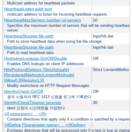
Multicast address for heartbeat packets
HeartbeatListen
addr:port
multicast address to listen for incoming heartbeat requests
HeartbeatMaxServers
number-of-servers
10
Specifies the maximum number of servers that will be sending heartbeat 
server
HeartbeatStorage
file-path
logs/hb.dat
Path to store heartbeat data when using flat-file storage
HeartbeatStorage
file-path
logs/hb.dat
Path to read heartbeat data
HostnameLookups On|Off|Double
Off
Enables DNS lookups on client IP addresses
HttpProtocolOptions [Strict|Unsafe]
Strict LenientMetho 
[RegisteredMethods|LenientMethods]
[Allow0.9|Require1.0]
Modify restrictions on HTTP Request Messages
IdentityCheck On|Off
Off
원격 사용자의 RFC 1413 신원을 로그에 기록한다
IdentityCheckTimeout
seconds
30
ident 요청의 시간제한을 지정한다
<If
expression
> ... </If>
Contains directives that apply only if a condition is satisfied by a request
<IfDefine [!]
parameter-name
> ... </IfDefine>
Encloses directives that will be processed only if a test is true at startup