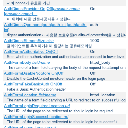
서버 nonce가 유효한 기간
AuthDigestProvider On|Off|
provider-name
On
[
provider-name
] ...
이 위치에 대한 인증제공자를 지정한다
AuthDigestQop none|auth|auth-int [auth|auth-
auth
int]
digest authentication가 사용할 보호수준(quality-of-protection)을 지정한다
AuthDigestShmemSize
size
1000
클라이언트를 추적하기위해 할당하는 공유메모리량
AuthFormAuthoritative On|Off
On
Sets whether authorization and authentication are passed to lower level 
AuthFormBody
fieldname
httpd_body
The name of a form field carrying the body of the request to attempt on s
AuthFormDisableNoStore On|Off
Off
Disable the CacheControl no-store header on the login page
AuthFormFakeBasicAuth On|Off
Off
Fake a Basic Authentication header
AuthFormLocation
fieldname
httpd_location
The name of a form field carrying a URL to redirect to on successful logi
AuthFormLoginRequiredLocation
url
The URL of the page to be redirected to should login be required
AuthFormLoginSuccessLocation
url
The URL of the page to be redirected to should login be successful
AuthFormLogoutLocation
uri