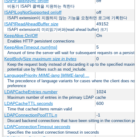
ISAPIFakeAsync on|off
off
비동기 ISAPI 콜백을 지원하는 척한다
ISAPILogNotSupported on|off
off
ISAPI extension이 지원하지 않는 기능을 요청하면 로그에 기록한다
ISAPIReadAheadBuffer
size
49152
ISAPI extension의 미리읽기버퍼(read ahead buffer) 크기
KeepAlive On|Off
On
Enables HTTP persistent connections
KeepAliveTimeout
num
[ms]
5
Amount of time the server will wait for subsequent requests on a persist
KeptBodySize
maximum size in bytes
0
Keep the request body instead of discarding it up to the specified maxim
potential use by filters such as mod_include.
LanguagePriority
MIME-lang
[
MIME-lang
] ...
The precedence of language variants for cases where the client does not
preference
LDAPCacheEntries
number
1024
Maximum number of entries in the primary LDAP cache
LDAPCacheTTL
seconds
600
Time that cached items remain valid
LDAPConnectionPoolTTL
n
-1
Discard backend connections that have been sitting in the connection poo
LDAPConnectionTimeout
seconds
Specifies the socket connection timeout in seconds