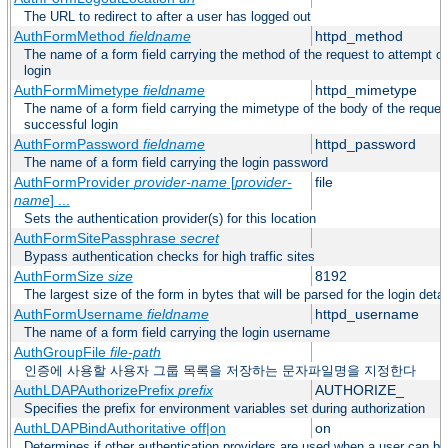
The URL to redirect to after a user has logged out
AuthFormMethod
fieldname
httpd_method
The name of a form field carrying the method of the request to attempt o
login
AuthFormMimetype
fieldname
httpd_mimetype
The name of a form field carrying the mimetype of the body of the reques
successful login
AuthFormPassword
fieldname
httpd_password
The name of a form field carrying the login password
AuthFormProvider
provider-name
[
provider-
file
name
] ...
Sets the authentication provider(s) for this location
AuthFormSitePassphrase
secret
Bypass authentication checks for high traffic sites
AuthFormSize
size
8192
The largest size of the form in bytes that will be parsed for the login detai
AuthFormUsername
fieldname
httpd_username
The name of a form field carrying the login username
AuthGroupFile
file-path
인증에 사용할 사용자 그룹 목록을 저장하는 문자파일명을 지정한다
AuthLDAPAuthorizePrefix
prefix
AUTHORIZE_
Specifies the prefix for environment variables set during authorization
AuthLDAPBindAuthoritative off|on
on
Determines if other authentication providers are used when a user can b