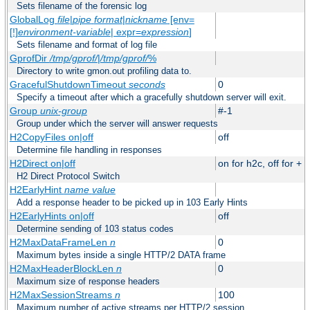
Sets filename of the forensic log
GlobalLog
file
|
pipe
format
|
nickname
[env=
[!]
environment-variable
| expr=
expression
]
Sets filename and format of log file
GprofDir
/tmp/gprof/
|
/tmp/gprof/
%
Directory to write gmon.out profiling data to.
GracefulShutdownTimeout
seconds
0
Specify a timeout after which a gracefully shutdown server will exit.
Group
unix-group
#-1
Group under which the server will answer requests
H2CopyFiles on|off
off
Determine file handling in responses
H2Direct on|off
on for h2c, off for +
H2 Direct Protocol Switch
H2EarlyHint
name
value
Add a response header to be picked up in 103 Early Hints
H2EarlyHints on|off
off
Determine sending of 103 status codes
H2MaxDataFrameLen
n
0
Maximum bytes inside a single HTTP/2 DATA frame
H2MaxHeaderBlockLen
n
0
Maximum size of response headers
H2MaxSessionStreams
n
100
Maximum number of active streams per HTTP/2 session.