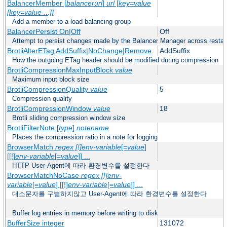
BalancerMember [
balancerurl
]
url
[
key=value
[key=value ...]]
Add a member to a load balancing group
BalancerPersist On|Off
Off
Attempt to persist changes made by the Balancer Manager across restar
BrotliAlterETag AddSuffix|NoChange|Remove
AddSuffix
How the outgoing ETag header should be modified during compression
BrotliCompressionMaxInputBlock
value
Maximum input block size
BrotliCompressionQuality
value
5
Compression quality
BrotliCompressionWindow
value
18
Brotli sliding compression window size
BrotliFilterNote [
type
]
notename
Places the compression ratio in a note for logging
BrowserMatch
regex [!]env-variable
[=
value
]
[[!]
env-variable
[=
value
]] ...
HTTP User-Agent에 따라 환경변수를 설정한다
BrowserMatchNoCase
regex [!]env-
variable
[=
value
] [[!]
env-variable
[=
value
]] ...
대소문자를 구별하지않고 User-Agent에 따라 환경변수를 설정한다
Buffer log entries in memory before writing to disk
BufferSize integer
131072