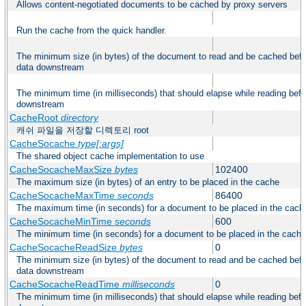
Allows content-negotiated documents to be cached by proxy servers
Run the cache from the quick handler.
The minimum size (in bytes) of the document to read and be cached befo
data downstream
The minimum time (in milliseconds) that should elapse while reading befo
downstream
CacheRoot
directory
캐쉬 파일을 저장할 디렉토리 root
CacheSocache
type[:args]
The shared object cache implementation to use
CacheSocacheMaxSize
bytes
102400
The maximum size (in bytes) of an entry to be placed in the cache
CacheSocacheMaxTime
seconds
86400
The maximum time (in seconds) for a document to be placed in the cach
CacheSocacheMinTime
seconds
600
The minimum time (in seconds) for a document to be placed in the cache
CacheSocacheReadSize
bytes
0
The minimum size (in bytes) of the document to read and be cached befo
data downstream
CacheSocacheReadTime
milliseconds
0
The minimum time (in milliseconds) that should elapse while reading befo