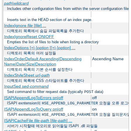
path
|
wildcard
Includes other configuration files from within the server configuration files
Inserts text in the HEAD section of an index page.
IndexIgnore
file
[
file
] ...
디렉토리 목록에서 숨길 파일목록을 추가한다
IndexIgnoreReset ON|OFF
Empties the list of files to hide when listing a directory
IndexOptions [+|-]
option
[[+|-]
option
] ...
디렉토리 목록의 여러 설정들
IndexOrderDefault Ascending|Descending
Ascending Name
Name|Date|Size|Description
디렉토리 목록의 기본 순서를 설정한다
IndexStyleSheet
url-path
디렉토리 목록에 CSS 스타일쉬트를 추가한다
InputSed
sed-command
Sed command to filter request data (typically
data)
POST
ISAPIAppendLogToErrors on|off
off
ISAPI exntension의
요청을 오류 로그
HSE_APPEND_LOG_PARAMETER
ISAPIAppendLogToQuery on|off
on
ISAPI exntension의
요청을 질의문자열
HSE_APPEND_LOG_PARAMETER
ISAPICacheFile
file-path
[
file-path
] ...
서버가 시작할때 메모리로 읽어들일 ISAPI .dll 파일들