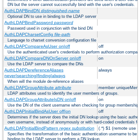
DN but the server cannot successfully bind with the user's credentials.
AuthLDAPBindDN
distinguished-name
Optional DN to use in binding to the LDAP server
AuthLDAPBindPassword
password
Password used in conjunction with the bind DN
AuthLDAPCharsetConfig
file-path
Language to charset conversion configuration file
AuthLDAPCompareAsUser on|off
off
Use the authenticated user's credentials to perform authorization compar
AuthLDAPCompareDNOnServer on|off
on
Use the LDAP server to compare the DNs
AuthLDAPDereferenceAliases
always
never|searching|finding|always
When will the module de-reference aliases
AuthLDAPGroupAttribute
attribute
member uniqueMem
LDAP attributes used to identify the user members of groups.
AuthLDAPGroupAttributeIsDN on|off
on
Use the DN of the client username when checking for group membership
AuthLDAPInitialBindAsUser off|on
off
Determines if the server does the initial DN lookup using the basic authen
own username, instead of anonymously or with hard-coded credentials for
AuthLDAPInitialBindPattern
regex
substitution
(.*) $1 (remote use +
Specifies the transformation of the basic authentication username to be
binding to the LDAP server to perform a DN lookup