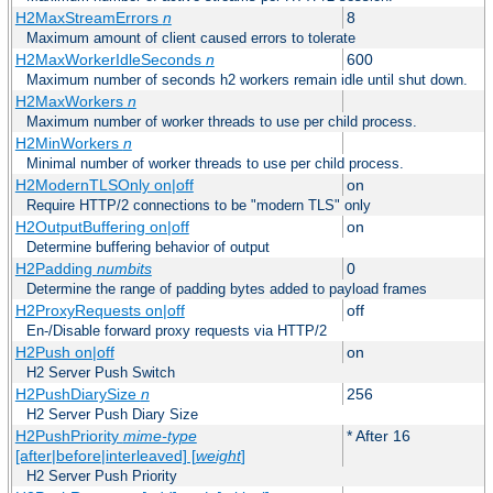
H2MaxStreamErrors
n
8
Maximum amount of client caused errors to tolerate
H2MaxWorkerIdleSeconds
n
600
Maximum number of seconds h2 workers remain idle until shut down.
H2MaxWorkers
n
Maximum number of worker threads to use per child process.
H2MinWorkers
n
Minimal number of worker threads to use per child process.
H2ModernTLSOnly on|off
on
Require HTTP/2 connections to be "modern TLS" only
H2OutputBuffering on|off
on
Determine buffering behavior of output
H2Padding
numbits
0
Determine the range of padding bytes added to payload frames
H2ProxyRequests on|off
off
En-/Disable forward proxy requests via HTTP/2
H2Push on|off
on
H2 Server Push Switch
H2PushDiarySize
n
256
H2 Server Push Diary Size
H2PushPriority
mime-type
* After 16
[after|before|interleaved] [
weight
]
H2 Server Push Priority