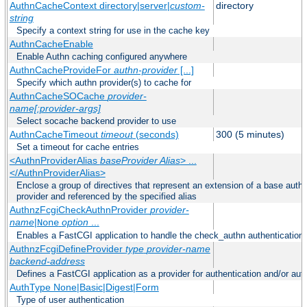
AuthnCacheContext directory|server|
custom-
directory
string
Specify a context string for use in the cache key
AuthnCacheEnable
Enable Authn caching configured anywhere
AuthnCacheProvideFor
authn-provider
[...]
Specify which authn provider(s) to cache for
AuthnCacheSOCache
provider-
name[:provider-args]
Select socache backend provider to use
AuthnCacheTimeout
timeout
(seconds)
300 (5 minutes)
Set a timeout for cache entries
<AuthnProviderAlias
baseProvider Alias
> ...
</AuthnProviderAlias>
Enclose a group of directives that represent an extension of a base authe
provider and referenced by the specified alias
AuthnzFcgiCheckAuthnProvider
provider-
name
|
option
...
None
Enables a FastCGI application to handle the check_authn authentication
AuthnzFcgiDefineProvider
type
provider-name
backend-address
Defines a FastCGI application as a provider for authentication and/or auth
AuthType None|Basic|Digest|Form
Type of user authentication