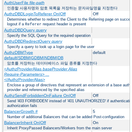
AuthUserFile
file-path
인증할 사용자명와 암호 목록을 저장하는 문자파일명을 지정한다
AuthzDBDLoginToReferer On|Off
Off
Determines whether to redirect the Client to the Referring page on success
logout if a
request header is present
Referer
AuthzDBDQuery
query
Specify the SQL Query for the required operation
AuthzDBDRedirectQuery
query
Specify a query to look up a login page for the user
AuthzDBMType
default
default|SDBM|GDBM|NDBM|DB
암호를 저장하는 데이터베이스 파일 종류를 지정한다
<AuthzProviderAlias
baseProvider Alias
Require-Parameters
> ...
</AuthzProviderAlias>
Enclose a group of directives that represent an extension of a base autho
provider and referenced by the specified alias
AuthzSendForbiddenOnFailure On|Off
Off
Send '403 FORBIDDEN' instead of '401 UNAUTHORIZED' if authenticati
authorization fails
BalancerGrowth
#
5
Number of additional Balancers that can be added Post-configuration
BalancerInherit On|Off
On
Inherit ProxyPassed Balancers/Workers from the main server