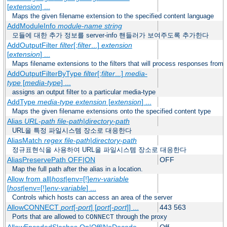
[
extension
] ...
Maps the given filename extension to the specified content language
AddModuleInfo
module-name
string
모듈에 대한 추가 정보를 server-info 핸들러가 보여주도록 추가한다
AddOutputFilter
filter
[;
filter
...]
extension
[
extension
] ...
Maps filename extensions to the filters that will process responses from 
AddOutputFilterByType
filter
[;
filter
...]
media-
type
[
media-type
] ...
assigns an output filter to a particular media-type
AddType
media-type
extension
[
extension
] ...
Maps the given filename extensions onto the specified content type
Alias
URL-path
file-path
|
directory-path
URL을 특정 파일시스템 장소로 대응한다
AliasMatch
regex
file-path
|
directory-path
정규표현식을 사용하여 URL을 파일시스템 장소로 대응한다
AliasPreservePath OFF|ON
OFF
Map the full path after the alias in a location.
Allow from all|
host
|env=[!]
env-variable
[
host
|env=[!]
env-variable
] ...
Controls which hosts can access an area of the server
AllowCONNECT
port
[-
port
] [
port
[-
port
]] ...
443 563
Ports that are allowed to
through the proxy
CONNECT
AllowEncodedSlashes On|Off|NoDecode
Off