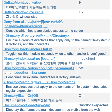
DeflateMemLevel
value
9
zlib이 압축할때 사용하는 메모리량
DeflateWindowSize
value
15
Zlib 압축 window size
Deny from all|
host
|env=[!]
env-variable
[
host
|env=[!]
env-variable
] ...
Controls which hosts are denied access to the server
<Directory
directory-path
> ... </Directory>
Enclose a group of directives that apply only to the named file-system dir
directories, and their contents.
DirectoryCheckHandler On|Off
Off
Toggle how this module responds when another handler is configured
DirectoryIndex
local-url
[
local-url
] ...
index.html
클라이언트가 디렉토리를 요청할때 찾아볼 자원 목록
DirectoryIndexRedirect on | off | permanent |
off
temp | seeother |
3xx-code
Configures an external redirect for directory indexes.
<DirectoryMatch
regex
> ... </DirectoryMatch>
Enclose directives that apply to the contents of file-system directories m
regular expression.
DirectorySlash On|Off
On
마지막 슬래쉬 리다이렉션을 키고 끈다
DocumentRoot
directory-path
"/usr/local/apache/ +
Directory that forms the main document tree visible from the web