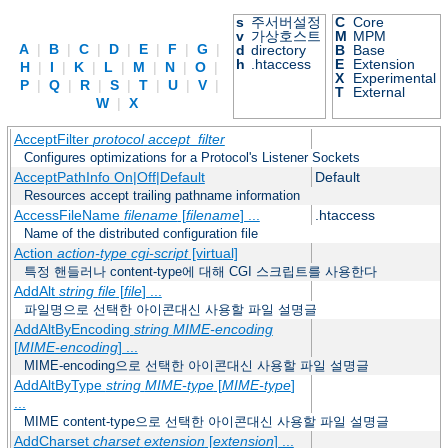
s
주서버설정
C
Core
v
가상호스트
M
MPM
A
|
B
|
C
|
D
|
E
|
F
|
G
|
d
directory
B
Base
h
.htaccess
E
Extension
H
|
I
|
K
|
L
|
M
|
N
|
O
|
X
Experimental
P
|
Q
|
R
|
S
|
T
|
U
|
V
|
T
External
W
|
X
AcceptFilter
protocol
accept_filter
Configures optimizations for a Protocol's Listener Sockets
AcceptPathInfo On|Off|Default
Default
Resources accept trailing pathname information
AccessFileName
filename
[
filename
] ...
.htaccess
Name of the distributed configuration file
Action
action-type
cgi-script
[virtual]
특정 핸들러나 content-type에 대해 CGI 스크립트를 사용한다
AddAlt
string
file
[
file
] ...
파일명으로 선택한 아이콘대신 사용할 파일 설명글
AddAltByEncoding
string
MIME-encoding
[
MIME-encoding
] ...
MIME-encoding으로 선택한 아이콘대신 사용할 파일 설명글
AddAltByType
string
MIME-type
[
MIME-type
]
...
MIME content-type으로 선택한 아이콘대신 사용할 파일 설명글
AddCharset
charset
extension
[
extension
] ...