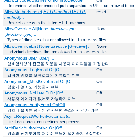
Determines whether encoded path separators in URLs are allowed to be 
AllowMethods reset|
HTTP-method
[
HTTP-
reset
method
]...
Restrict access to the listed HTTP methods
AllowOverride All|None|
directive-type
None
[
directive-type
] ...
Types of directives that are allowed in
files
.htaccess
AllowOverrideList None|
directive
[
directive
] ...
None
Individual directives that are allowed in
files
.htaccess
Anonymous
user
[
user
] ...
암호검사없이 접근을 허용할 사용자 아이디들을 지정한다
Anonymous_LogEmail On|Off
On
입력한 암호를 오류로그에 기록할지 여부
Anonymous_MustGiveEmail On|Off
On
암호가 없어도 가능한지 여부
Anonymous_NoUserID On|Off
Off
사용자 아이디가 없어도 가능하지 여부
Anonymous_VerifyEmail On|Off
Off
암호가 올바른 형식의 전자우편 주소인지 검사 여부
AsyncRequestWorkerFactor
factor
Limit concurrent connections per process
AuthBasicAuthoritative On|Off
On
인증과 권한부여를 저수준 모듈에 넘겨줄지 결정한다