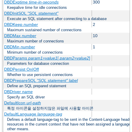
DBDExptime
time-in-seconds
300
Keepalive time for idle connections
DBDInitSQL
"SQL statement"
Execute an SQL statement after connecting to a database
DBDKeep
number
2
Maximum sustained number of connections
DBDMax
number
10
Maximum number of connections
DBDMin
number
1
Minimum number of connections
DBDParams
param1
=
value1
[,
param2
=
value2
]
Parameters for database connection
DBDPersist On|Off
Whether to use persistent connections
DBDPrepareSQL
"SQL statement"
label
Define an SQL prepared statement
DBDriver
name
Specify an SQL driver
DefaultIcon
url-path
특정 아이콘을 설정하지않은 파일에 사용할 아이콘
DefaultLanguage
language-tag
Defines a default language-tag to be sent in the Content-Language header f
resources in the current context that have not been assigned a language
other means.