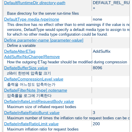
DefaultRuntimeDir
directory-path
DEFAULT_REL_RU
+
Base directory for the server run-time files
DefaultType
media-type|none
none
This directive has no effect other than to emit warnings if the value is no
versions, DefaultType would specify a default media type to assign to r
for which no other media type configuration could be found.
Define
parameter-name
[
parameter-value
]
Define a variable
DeflateAlterETag
AddSuffix
AddSuffix|NoChange|Remove
How the outgoing ETag header should be modified during compression
DeflateBufferSize
value
8096
zlib이 한번에 압축할 크기
DeflateCompressionLevel
value
출력을 어느정도 압축하는가
DeflateFilterNote [
type
]
notename
압축률을 로그에 기록한다
DeflateInflateLimitRequestBody
value
Maximum size of inflated request bodies
DeflateInflateRatioBurst
value
3
Maximum number of times the inflation ratio for request bodies can be c
DeflateInflateRatioLimit
value
200
Maximum inflation ratio for request bodies