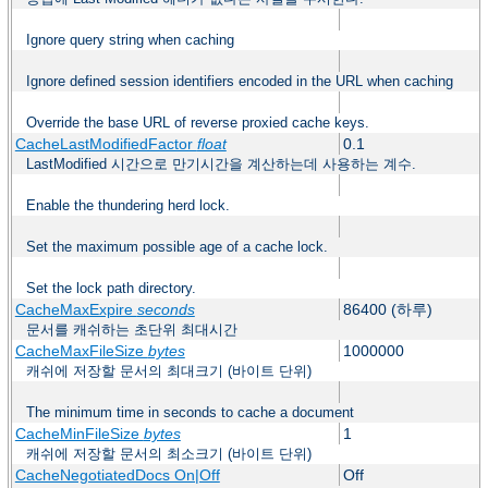
Ignore query string when caching
Ignore defined session identifiers encoded in the URL when caching
Override the base URL of reverse proxied cache keys.
CacheLastModifiedFactor
float
0.1
LastModified 시간으로 만기시간을 계산하는데 사용하는 계수.
Enable the thundering herd lock.
Set the maximum possible age of a cache lock.
Set the lock path directory.
CacheMaxExpire
seconds
86400 (하루)
문서를 캐쉬하는 초단위 최대시간
CacheMaxFileSize
bytes
1000000
캐쉬에 저장할 문서의 최대크기 (바이트 단위)
The minimum time in seconds to cache a document
CacheMinFileSize
bytes
1
캐쉬에 저장할 문서의 최소크기 (바이트 단위)
CacheNegotiatedDocs On|Off
Off