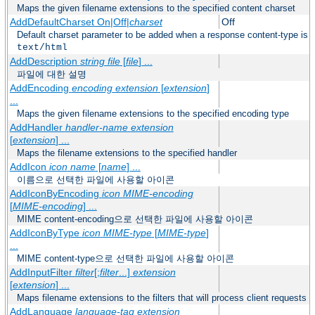
Maps the given filename extensions to the specified content charset
AddDefaultCharset On|Off|
charset
Off
Default charset parameter to be added when a response content-type is
text/html
AddDescription
string file
[
file
] ...
파일에 대한 설명
AddEncoding
encoding
extension
[
extension
]
...
Maps the given filename extensions to the specified encoding type
AddHandler
handler-name
extension
[
extension
] ...
Maps the filename extensions to the specified handler
AddIcon
icon
name
[
name
] ...
이름으로 선택한 파일에 사용할 아이콘
AddIconByEncoding
icon
MIME-encoding
[
MIME-encoding
] ...
MIME content-encoding으로 선택한 파일에 사용할 아이콘
AddIconByType
icon
MIME-type
[
MIME-type
]
...
MIME content-type으로 선택한 파일에 사용할 아이콘
AddInputFilter
filter
[;
filter
...]
extension
[
extension
] ...
Maps filename extensions to the filters that will process client requests
AddLanguage
language-tag
extension