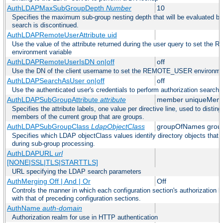
AuthLDAPMaxSubGroupDepth
Number
10
Specifies the maximum sub-group nesting depth that will be evaluated be
search is discontinued.
AuthLDAPRemoteUserAttribute uid
Use the value of the attribute returned during the user query to set t
environment variable
AuthLDAPRemoteUserIsDN on|off
off
Use the DN of the client username to set the REMOTE_USER environmen
AuthLDAPSearchAsUser on|off
off
Use the authenticated user's credentials to perform authorization search
AuthLDAPSubGroupAttribute
attribute
member uniqueMem
Specifies the attribute labels, one value per directive line, used to disting
members of the current group that are groups.
AuthLDAPSubGroupClass
LdapObjectClass
groupOfNames grou
Specifies which LDAP objectClass values identify directory objects that 
during sub-group processing.
AuthLDAPURL
url
[NONE|SSL|TLS|STARTTLS]
URL specifying the LDAP search parameters
AuthMerging Off | And | Or
Off
Controls the manner in which each configuration section's authorization l
with that of preceding configuration sections.
AuthName
auth-domain
Authorization realm for use in HTTP authentication