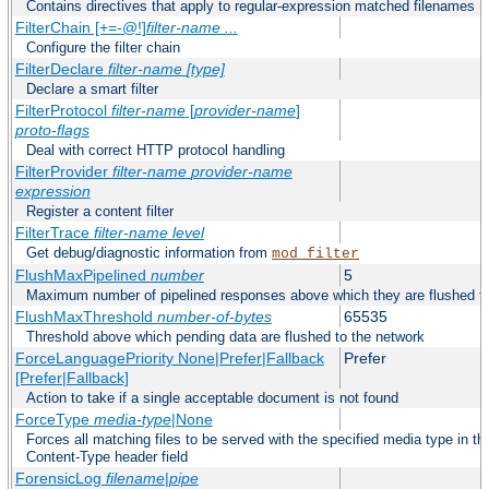
Contains directives that apply to regular-expression matched filenames
FilterChain [+=-@!]
filter-name
...
Configure the filter chain
FilterDeclare
filter-name
[type]
Declare a smart filter
FilterProtocol
filter-name
[
provider-name
]
proto-flags
Deal with correct HTTP protocol handling
FilterProvider
filter-name
provider-name
expression
Register a content filter
FilterTrace
filter-name
level
Get debug/diagnostic information from
mod_filter
FlushMaxPipelined
number
5
Maximum number of pipelined responses above which they are flushed to
FlushMaxThreshold
number-of-bytes
65535
Threshold above which pending data are flushed to the network
ForceLanguagePriority None|Prefer|Fallback
Prefer
[Prefer|Fallback]
Action to take if a single acceptable document is not found
ForceType
media-type
|None
Forces all matching files to be served with the specified media type in 
Content-Type header field
ForensicLog
filename
|
pipe