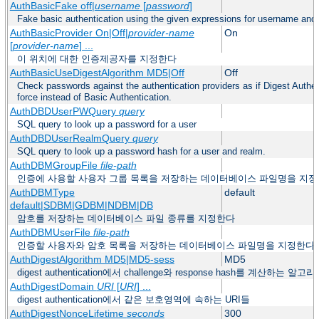
AuthBasicFake off|
username
[
password
]
Fake basic authentication using the given expressions for username an
AuthBasicProvider On|Off|
provider-name
On
[
provider-name
] ...
이 위치에 대한 인증제공자를 지정한다
AuthBasicUseDigestAlgorithm MD5|Off
Off
Check passwords against the authentication providers as if Digest Authen
force instead of Basic Authentication.
AuthDBDUserPWQuery
query
SQL query to look up a password for a user
AuthDBDUserRealmQuery
query
SQL query to look up a password hash for a user and realm.
AuthDBMGroupFile
file-path
인증에 사용할 사용자 그룹 목록을 저장하는 데이터베이스 파일명을 지
AuthDBMType
default
default|SDBM|GDBM|NDBM|DB
암호를 저장하는 데이터베이스 파일 종류를 지정한다
AuthDBMUserFile
file-path
인증할 사용자와 암호 목록을 저장하는 데이터베이스 파일명을 지정한다
AuthDigestAlgorithm MD5|MD5-sess
MD5
digest authentication에서 challenge와 response hash를 계산하는 
AuthDigestDomain
URI
[
URI
] ...
digest authentication에서 같은 보호영역에 속하는 URI들
AuthDigestNonceLifetime
seconds
300