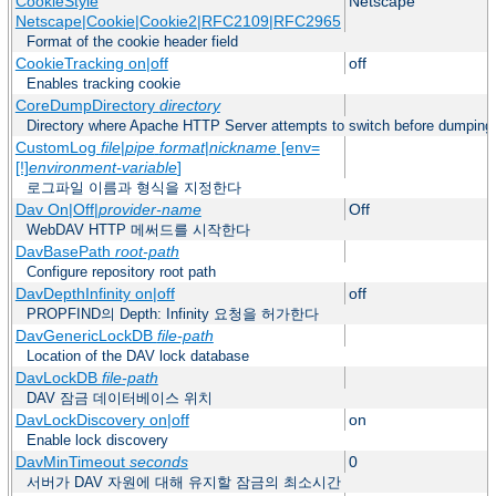
CookieStyle
Netscape
Netscape|Cookie|Cookie2|RFC2109|RFC2965
Format of the cookie header field
CookieTracking on|off
off
Enables tracking cookie
CoreDumpDirectory
directory
Directory where Apache HTTP Server attempts to switch before dumping
CustomLog
file
|
pipe
format
|
nickname
[env=
[!]
environment-variable
]
로그파일 이름과 형식을 지정한다
Dav On|Off|
provider-name
Off
WebDAV HTTP 메써드를 시작한다
DavBasePath
root-path
Configure repository root path
DavDepthInfinity on|off
off
PROPFIND의 Depth: Infinity 요청을 허가한다
DavGenericLockDB
file-path
Location of the DAV lock database
DavLockDB
file-path
DAV 잠금 데이터베이스 위치
DavLockDiscovery on|off
on
Enable lock discovery
DavMinTimeout
seconds
0
서버가 DAV 자원에 대해 유지할 잠금의 최소시간