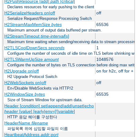
H2PushResource [add]
path
[critical]
Declares resources for early pushing to the client
H2SerializeHeaders on|off
off
Serialize Request/Response Processing Switch
H2StreamMaxMemSize
bytes
65536
Maximum amount of output data buffered per stream.
H2StreamTimeout
time-interval
[s]
Maximum time waiting when sending/receiving data to stream processing
H2TLSCoolDownSecs
seconds
1
Configure the number of seconds of idle time on TLS before shrinking wri
H2TLSWarmUpSize
amount
1048576
Configure the number of bytes on TLS connection before doing max write
H2Upgrade on|off
on for h2c, off for +
H2 Upgrade Protocol Switch
H2WebSockets on|off
off
En-/Disable WebSockets via HTTP/2
H2WindowSize
bytes
65535
Size of Stream Window for upstream data.
Header [
condition
] set|append|add|unset|echo
header
[
value
] [early|env=[!]
variable
]
HTTP 응답 헤더를 구성한다
HeaderName
filename
파일목록 위에 삽입할 파일의 이름
HeartbeatAddress
addr:port