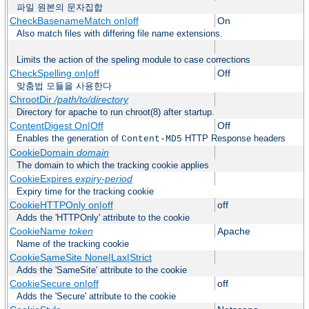
파일 원본의 문자집합
CheckBasenameMatch on|off
On
Also match files with differing file name extensions.
Limits the action of the speling module to case corrections
CheckSpelling on|off
Off
맞춤법 모듈을 사용한다
ChrootDir
/path/to/directory
Directory for apache to run chroot(8) after startup.
ContentDigest On|Off
Off
Enables the generation of
HTTP Response headers
Content-MD5
CookieDomain
domain
The domain to which the tracking cookie applies
CookieExpires
expiry-period
Expiry time for the tracking cookie
CookieHTTPOnly on|off
off
Adds the 'HTTPOnly' attribute to the cookie
CookieName
token
Apache
Name of the tracking cookie
CookieSameSite None|Lax|Strict
Adds the 'SameSite' attribute to the cookie
CookieSecure on|off
off
Adds the 'Secure' attribute to the cookie