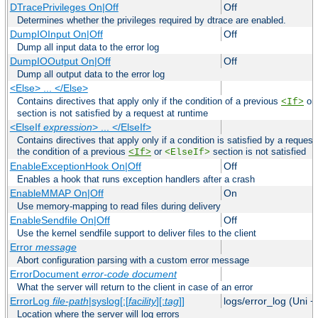
DTracePrivileges On|Off
Off
Determines whether the privileges required by dtrace are enabled.
DumpIOInput On|Off
Off
Dump all input data to the error log
DumpIOOutput On|Off
Off
Dump all output data to the error log
<Else> ... </Else>
Contains directives that apply only if the condition of a previous
or
<If>
section is not satisfied by a request at runtime
<ElseIf
expression
> ... </ElseIf>
Contains directives that apply only if a condition is satisfied by a request
the condition of a previous
or
section is not satisfied
<If>
<ElseIf>
EnableExceptionHook On|Off
Off
Enables a hook that runs exception handlers after a crash
EnableMMAP On|Off
On
Use memory-mapping to read files during delivery
EnableSendfile On|Off
Off
Use the kernel sendfile support to deliver files to the client
Error
message
Abort configuration parsing with a custom error message
ErrorDocument
error-code
document
What the server will return to the client in case of an error
ErrorLog
file-path
|syslog[:[
facility
][:
tag
]]
logs/error_log (Uni +
Location where the server will log errors