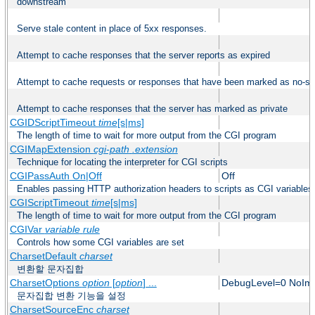
downstream
Serve stale content in place of 5xx responses.
Attempt to cache responses that the server reports as expired
Attempt to cache requests or responses that have been marked as no-st
Attempt to cache responses that the server has marked as private
CGIDScriptTimeout
time
[s|ms]
The length of time to wait for more output from the CGI program
CGIMapExtension
cgi-path
.extension
Technique for locating the interpreter for CGI scripts
CGIPassAuth On|Off
Off
Enables passing HTTP authorization headers to scripts as CGI variables
CGIScriptTimeout
time
[s|ms]
The length of time to wait for more output from the CGI program
CGIVar
variable
rule
Controls how some CGI variables are set
CharsetDefault
charset
변환할 문자집합
CharsetOptions
option
[
option
] ...
DebugLevel=0 NoImp
문자집합 변환 기능을 설정
CharsetSourceEnc
charset