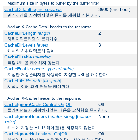
Maximum size in bytes to buffer by the buffer filter
CacheDefaultExpire
seconds
3600 (one hour)
만기시간을 지정하지않은 문서를 캐쉬할 기본 기간.
Add an X-Cache-Detail header to the response.
CacheDirLength
length
2
하위디렉토리명의 문자개수
CacheDirLevels
levels
3
캐쉬의 하위디렉토리 깊이.
CacheDisable
url-string
특정 URL을 캐쉬하지 않는다
CacheEnable
cache_type
url-string
지정한 저장관리자를 사용하여 지정한 URL을 캐쉬한다
CacheFile
file-path
[
file-path
] ...
시작시 여러 파일 핸들을 캐쉬한다
Add an X-Cache header to the response.
CacheIgnoreCacheControl On|Off
Off
클라이언트가 캐쉬하지않는 내용을 요청함을 무시한다.
CacheIgnoreHeaders
header-string
[
header-
None
string
] ...
캐쉬에 지정한 HTTP 헤더(들)를 저장하지 않는다
CacheIgnoreNoLastMod On|Off
Off
응답에 Last Modified 헤더가 없다는 사실을 무시한다.