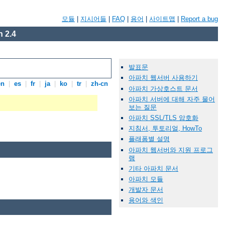
모듈
|
지시어들
|
FAQ
|
용어
|
사이트맵
|
Report a bug
 2.4
발표문
아파치 웹서버 사용하기
en
|
es
|
fr
|
ja
|
ko
|
tr
|
zh-cn
아파치 가상호스트 문서
아파치 서버에 대해 자주 물어
보는 질문
아파치 SSL/TLS 암호화
지침서, 투토리얼, HowTo
플래폼별 설명
아파치 웹서버와 지원 프로그
램
기타 아파치 문서
아파치 모듈
개발자 문서
용어와 색인