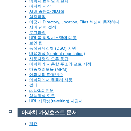
아파치 컴파일과 설치
아파치 시작
서버 중단과 재시작
설정파일
어떻게 Directory, Location, Files 섹션이 동작하나
서버 전역 설정
로그파일
URL을 파일시스템에 대응
보안 팁
동적공유객체 (DSO) 지원
내용협상 (content negotiation)
사용자정의 오류 응답
아파치가 사용할 주소와 포트 지정
다중처리모듈 (MPM)
아파치의 환경변수
아파치에서 핸들러 사용
필터
suEXEC 지원
성능향상 힌트
URL 재작성(rewriting) 지침서
아파치 가상호스트 문서
개요