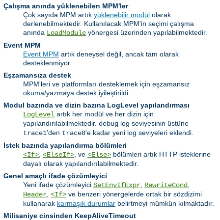
Çalışma anında yüklenebilen MPM'ler
Çok sayıda MPM artık
yüklenebilir modül
olarak
derlenebilmektedir. Kullanılacak MPM'in seçimi çalışma
anında
yönergesi üzerinden yapılabilmektedir.
LoadModule
Event MPM
Event MPM
artık deneysel değil, ancak tam olarak
desteklenmiyor.
Eşzamansıza destek
MPM'leri ve platformları desteklemek için eşzamansız
okuma/yazmaya destek iyileştirildi.
Modul bazında ve dizin bazına LogLevel yapılandırması
artık her modül ve her dizin için
LogLevel
yapılandırılabilmektedir.
log seviyesinin üstüne
debug
'den
'e kadar yeni log seviyeleri eklendi.
trace1
trace8
İstek bazında yapılandırma bölümleri
,
, ve
bölümleri artık HTTP isteklerine
<If>
<ElseIf>
<Else>
dayalı olarak yapılandırılabilmektedir.
Genel amaçlı ifade çözümleyici
Yeni ifade çözümleyici
,
,
SetEnvIfExpr
RewriteCond
,
ve benzeri yönergelerde ortak bir sözdizimi
Header
<If>
kullanarak
karmaşık durumlar
belirtmeyi mümkün kılmaktadır.
Milisaniye cinsinden KeepAliveTimeout