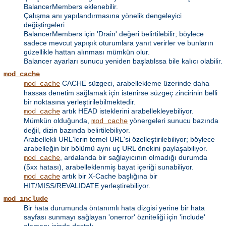
BalancerMembers eklenebilir.
Çalışma anı yapılandırmasına yönelik dengeleyici
değiştirgeleri
BalancerMembers için 'Drain' değeri belirtilebilir; böylece
sadece mevcut yapışık oturumlara yanıt verirler ve bunların
güzellikle hattan alınması mümkün olur.
Balancer ayarları sunucu yeniden başlatılssa bile kalıcı olabilir.
mod_cache
CACHE süzgeci, arabellekleme üzerinde daha
mod_cache
hassas denetim sağlamak için istenirse süzgeç zincirinin belli
bir noktasına yerleştirilebilmektedir.
artık HEAD isteklerini arabellekleyebiliyor.
mod_cache
Mümkün olduğunda,
yönergeleri sunucu bazında
mod_cache
değil, dizin bazında belirtilebiliyor.
Arabellekli URL'lerin temel URL'si özelleştirilebiliyor; böylece
arabelleğin bir bölümü aynı uç URL önekini paylaşabiliyor.
, ardalanda bir sağlayıcının olmadığı durumda
mod_cache
(5xx hatası), arabelleklenmiş bayat içeriği sunabiliyor.
artık bir X-Cache başlığına bir
mod_cache
HIT/MISS/REVALIDATE yerleştirebiliyor.
mod_include
Bir hata durumunda öntanımlı hata dizgisi yerine bir hata
sayfası sunmayı sağlayan 'onerror' özniteliği için 'include'
elemanı içinde destek.