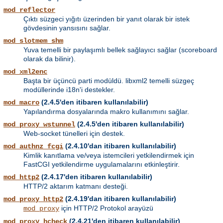
mod_reflector
Çıktı süzgeci yığıtı üzerinden bir yanıt olarak bir istek
gövdesinin yansısını sağlar.
mod_slotmem_shm
Yuva temelli bir paylaşımlı bellek sağlayıcı sağlar (scoreboard
olarak da bilinir).
mod_xml2enc
Başta bir üçüncü parti modüldü. libxml2 temelli süzgeç
modüllerinde i18n'i destekler.
(2.4.5'den itibaren kullanılabilir)
mod_macro
Yapılandırma dosyalarında makro kullanımını sağlar.
(2.4.5'den itibaren kullanılabilir)
mod_proxy_wstunnel
Web-socket tünelleri için destek.
(2.4.10'dan itibaren kullanılabilir)
mod_authnz_fcgi
Kimlik kanıtlama ve/veya istemcileri yetkilendirmek için
FastCGI yetkilendirme uygulamalarını etkinleştirir.
(2.4.17'den itibaren kullanılabilir)
mod_http2
HTTP/2 aktarım katmanı desteği.
(2.4.19'dan itibaren kullanılabilir)
mod_proxy_http2
için HTTP/2 Protokol arayüzü
mod_proxy
(2.4.21'den itibaren kullanılabilir)
mod_proxy_hcheck