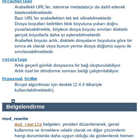
htcacheclean
Arabellekli URL'ler, istenirse metadata'yı da dahil ederek
listelenebilmektedir.
Bazı URL'ler arabellekten tek tek silinebilmektedir.
Dosya boyutları belirtilen blok boyutuna yukarı doğru
yuvarlanabilmekte, böylece dosya boyutu sınırları diskteki
gerçek boyutlarla daha iyi eşlenebilmektedir.
Arabellek boyutu artık, diskteki dosyaların boyutuna göre bir
sınıra ek olarak veya bunun yerine dosya düğümü sayısı ile
sınırlanabilmektedir.
rotatelogs
Artık geçerli günlük dosyasına bir bağ oluşturulabiliyor.
Artık özel bir döndürme sonrası betiği çalıştırılabiliyor.
,
htpasswd
htdbm
Bcrypt algoritması için destek (2.4.4 itibariyle
kullanılabilmektedir).
Belgelendirme
mod_rewrite
belgeleri, yeniden düzenlenerek, genel
mod_rewrite
kullanıma ve örneklere odaklı olarak ve diğer çözümlerin
hangi durumlarda daha uygun olduğu da gösterilerek hemen