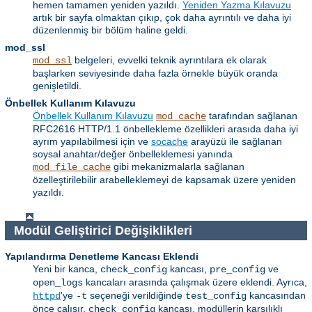
hemen tamamen yeniden yazıldı.
Yeniden Yazma Kılavuzu
artık bir sayfa olmaktan çıkıp, çok daha ayrıntılı ve daha iyi
düzenlenmiş bir bölüm haline geldi.
mod_ssl
belgeleri, evvelki teknik ayrıntılara ek olarak
mod_ssl
başlarken seviyesinde daha fazla örnekle büyük oranda
genişletildi.
Önbellek Kullanım Kılavuzu
Önbellek Kullanım Kılavuzu
tarafından sağlanan
mod_cache
RFC2616 HTTP/1.1 önbellekleme özellikleri arasıda daha iyi
ayrım yapılabilmesi için ve
socache
arayüzü ile sağlanan
soysal anahtar/değer önbelleklemesi yanında
gibi mekanizmalarla sağlanan
mod_file_cache
özelleştirilebilir arabelleklemeyi de kapsamak üzere yeniden
yazıldı.
Modül Geliştirici Değişiklikleri
Yapılandırma Denetleme Kancası Eklendi
Yeni bir kanca,
kancası,
ve
check_config
pre_config
kancaları arasında çalışmak üzere eklendi. Ayrıca,
open_logs
'ye
seçeneği verildiğinde
kancasından
httpd
-t
test_config
önce çalışır.
kancası, modüllerin karşılıklı
check_config