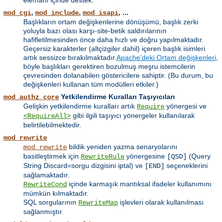
,
,
, ...
mod_cgi
mod_include
mod_isapi
Başlıkların ortam değişkenlerine dönüşümü, başlık zerki
yoluyla bazı olası karşı-site-betik saldırılarının
hafifletilmesinden önce daha hızlı ve doğru yapılmaktadır.
Geçersiz karakterler (altçizgiler dahil) içeren başlık isimleri
artık sessizce bırakılmaktadır.
Apache'deki Ortam değişkenleri
,
böyle başlıkları gerektiren bozulmuş meşru istemcilerin
çevresinden dolanabilen göstericilere sahiptir. (Bu durum, bu
değişkenleri kullanan tüm modülleri etkiler.)
Yetkilendirme Kuralları Taşıyıcıları
mod_authz_core
Gelişkin yetkilendirme kuralları artık
yönergesi ve
Require
gibi ilgili taşıyıcı yönergeler kullanılarak
<RequireAll>
belirtilebilmektedir.
mod_rewrite
bildik yeniden yazma senaryolarını
mod_rewrite
basitleştirmek için
yönergesine
(Query
RewriteRule
[QSD]
String Discard=sorgu dizgisini iptal) ve
seçeneklerini
[END]
sağlamaktadır.
içinde karmaşık mantıksal ifadeler kullanımını
RewriteCond
mümkün kılmaktadır.
SQL sorgularının
işlevleri olarak kullanılması
RewriteMap
sağlanmıştır.