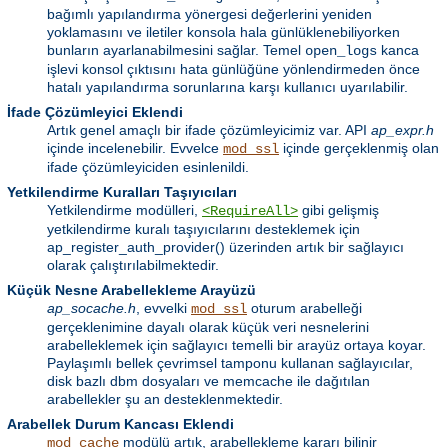
bağımlı yapılandırma yönergesi değerlerini yeniden
yoklamasını ve iletiler konsola hala günlüklenebiliyorken
bunların ayarlanabilmesini sağlar. Temel
kanca
open_logs
işlevi konsol çıktısını hata günlüğüne yönlendirmeden önce
hatalı yapılandırma sorunlarına karşı kullanıcı uyarılabilir.
İfade Çözümleyici Eklendi
Artık genel amaçlı bir ifade çözümleyicimiz var. API
ap_expr.h
içinde incelenebilir. Evvelce
içinde gerçeklenmiş olan
mod_ssl
ifade çözümleyiciden esinlenildi.
Yetkilendirme Kuralları Taşıyıcıları
Yetkilendirme modülleri,
gibi gelişmiş
<RequireAll>
yetkilendirme kuralı taşıyıcılarını desteklemek için
ap_register_auth_provider() üzerinden artık bir sağlayıcı
olarak çalıştırılabilmektedir.
Küçük Nesne Arabellekleme Arayüzü
ap_socache.h
, evvelki
oturum arabelleği
mod_ssl
gerçeklenimine dayalı olarak küçük veri nesnelerini
arabelleklemek için sağlayıcı temelli bir arayüz ortaya koyar.
Paylaşımlı bellek çevrimsel tamponu kullanan sağlayıcılar,
disk bazlı dbm dosyaları ve memcache ile dağıtılan
arabellekler şu an desteklenmektedir.
Arabellek Durum Kancası Eklendi
modülü artık, arabellekleme kararı bilinir
mod_cache