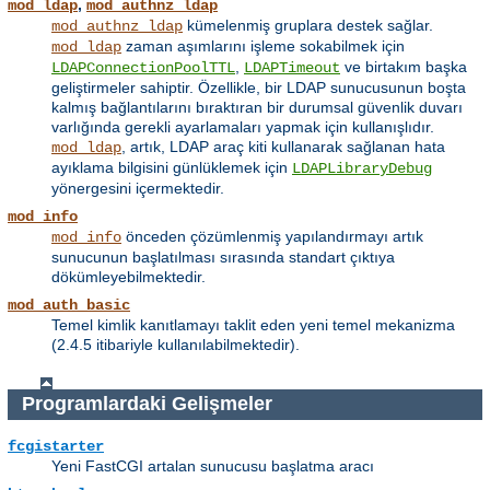
,
mod_ldap
mod_authnz_ldap
kümelenmiş gruplara destek sağlar.
mod_authnz_ldap
zaman aşımlarını işleme sokabilmek için
mod_ldap
,
ve birtakım başka
LDAPConnectionPoolTTL
LDAPTimeout
geliştirmeler sahiptir. Özellikle, bir LDAP sunucusunun boşta
kalmış bağlantılarını bıraktıran bir durumsal güvenlik duvarı
varlığında gerekli ayarlamaları yapmak için kullanışlıdır.
, artık, LDAP araç kiti kullanarak sağlanan hata
mod_ldap
ayıklama bilgisini günlüklemek için
LDAPLibraryDebug
yönergesini içermektedir.
mod_info
önceden çözümlenmiş yapılandırmayı artık
mod_info
sunucunun başlatılması sırasında standart çıktıya
dökümleyebilmektedir.
mod_auth_basic
Temel kimlik kanıtlamayı taklit eden yeni temel mekanizma
(2.4.5 itibariyle kullanılabilmektedir).
Programlardaki Gelişmeler
fcgistarter
Yeni FastCGI artalan sunucusu başlatma aracı