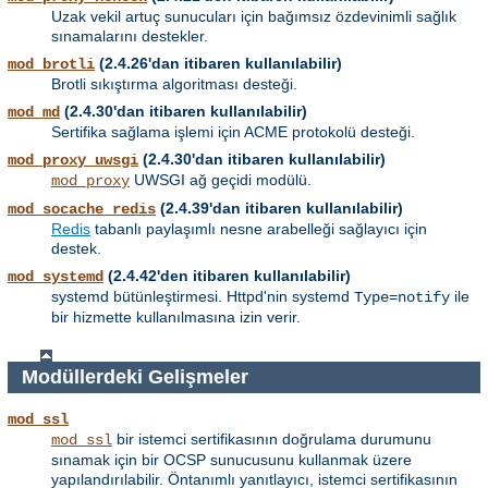
Uzak vekil artuç sunucuları için bağımsız özdevinimli sağlık
sınamalarını destekler.
(2.4.26'dan itibaren kullanılabilir)
mod_brotli
Brotli sıkıştırma algoritması desteği.
(2.4.30'dan itibaren kullanılabilir)
mod_md
Sertifika sağlama işlemi için ACME protokolü desteği.
(2.4.30'dan itibaren kullanılabilir)
mod_proxy_uwsgi
UWSGI ağ geçidi modülü.
mod_proxy
(2.4.39'dan itibaren kullanılabilir)
mod_socache_redis
Redis
tabanlı paylaşımlı nesne arabelleği sağlayıcı için
destek.
(2.4.42'den itibaren kullanılabilir)
mod_systemd
systemd bütünleştirmesi. Httpd'nin systemd
ile
Type=notify
bir hizmette kullanılmasına izin verir.
Modüllerdeki Gelişmeler
mod_ssl
bir istemci sertifikasının doğrulama durumunu
mod_ssl
sınamak için bir OCSP sunucusunu kullanmak üzere
yapılandırılabilir. Öntanımlı yanıtlayıcı, istemci sertifikasının