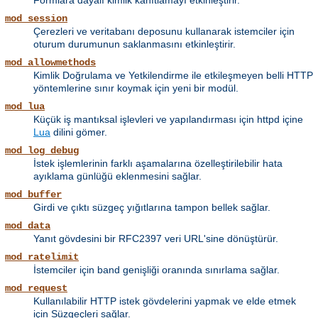
Formlara dayalı kimlik kanıtlamayı etkinleştirir.
mod_session
Çerezleri ve veritabanı deposunu kullanarak istemciler için
oturum durumunun saklanmasını etkinleştirir.
mod_allowmethods
Kimlik Doğrulama ve Yetkilendirme ile etkileşmeyen belli HTTP
yöntemlerine sınır koymak için yeni bir modül.
mod_lua
Küçük iş mantıksal işlevleri ve yapılandırması için httpd içine
Lua
dilini gömer.
mod_log_debug
İstek işlemlerinin farklı aşamalarına özelleştirilebilir hata
ayıklama günlüğü eklenmesini sağlar.
mod_buffer
Girdi ve çıktı süzgeç yığıtlarına tampon bellek sağlar.
mod_data
Yanıt gövdesini bir RFC2397 veri URL'sine dönüştürür.
mod_ratelimit
İstemciler için band genişliği oranında sınırlama sağlar.
mod_request
Kullanılabilir HTTP istek gövdelerini yapmak ve elde etmek
için Süzgeçleri sağlar.