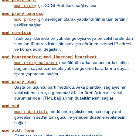
mod_proxy_scgi
için SCGI Protokolü sağlayıcısı
mod_proxy
mod_proxy_express
için devingen olarak yapılandırılmış tam tersinir
mod_proxy
vekiller sağlar.
mod_remoteip
İstek başlıklarında bir yük dengeleyici veya bir vekil tarafından
sunulan IP adres listeli bir istek için görünen istemci IP adresi
ve konak adını değiştirir.
,
mod_heartmonitor
mod_lbmethod_heartbeat
modülünün arka sunuculardaki etkin
mod_proxy_balancer
bağlantı sayısı üzerindeki yük dengeleme kararlarına dayalı
işlem yapmasını sağlar.
mod_proxy_html
Başta bir üçüncü parti modüldü. Arka plandaki sağlayıcının
vekil istemcileri için geçersiz URL'ler ürettiği tersinir vekil
durumlarında HTML bağlarının düzeltilmesini sağlar.
mod_sed
modülünün geliştirilmiş hali olup yanıt
mod_substitute
gövdesinin sed'in tüm gücü ile yeniden düzenlenebilmesini
sağlar.
mod_auth_form