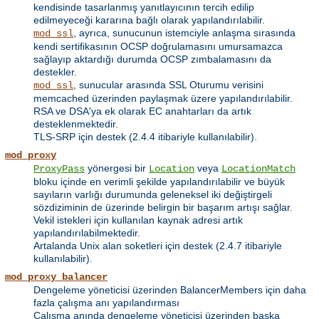
kendisinde tasarlanmış yanıtlayıcının tercih edilip
edilmeyeceği kararına bağlı olarak yapılandırılabilir.
, ayrıca, sunucunun istemciyle anlaşma sırasında
mod_ssl
kendi sertifikasının OCSP doğrulamasını umursamazca
sağlayıp aktardığı durumda OCSP zımbalamasını da
destekler.
, sunucular arasında SSL Oturumu verisini
mod_ssl
memcached üzerinden paylaşmak üzere yapılandırılabilir.
RSA ve DSA'ya ek olarak EC anahtarları da artık
desteklenmektedir.
TLS-SRP için destek (2.4.4 itibariyle kullanılabilir).
mod_proxy
yönergesi bir
veya
ProxyPass
Location
LocationMatch
bloku içinde en verimli şekilde yapılandırılabilir ve büyük
sayıların varlığı durumunda geleneksel iki değiştirgeli
sözdiziminin de üzerinde belirgin bir başarım artışı sağlar.
Vekil istekleri için kullanılan kaynak adresi artık
yapılandırılabilmektedir.
Artalanda Unix alan soketleri için destek (2.4.7 itibariyle
kullanılabilir).
mod_proxy_balancer
Dengeleme yöneticisi üzerinden BalancerMembers için daha
fazla çalışma anı yapılandırması
Çalışma anında dengeleme yöneticisi üzerinden başka