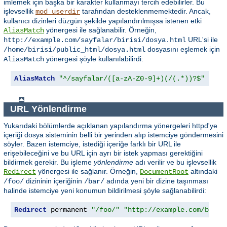
imlemek için başka bir karakter kullanmayı tercih edebilirler. Bu
işlevsellik
tarafından desteklenmemektedir. Ancak,
mod_userdir
kullanıcı dizinleri düzgün şekilde yapılandırılmışsa istenen etki
yönergesi ile sağlanabilir. Örneğin,
AliasMatch
URL'si ile
http://example.com/sayfalar/birisi/dosya.html
dosyasını eşlemek için
/home/birisi/public_html/dosya.html
yönergesi şöyle kullanılabilirdi:
AliasMatch
AliasMatch
"^/sayfalar/([a-zA-Z0-9]+)(/(.*))?$"
"/ho
URL Yönlendirme
Yukarıdaki bölümlerde açıklanan yapılandırma yönergeleri httpd'ye
içeriği dosya sisteminin belli bir yerinden alıp istemciye göndermesini
söyler. Bazen istemciye, istediği içeriğe farklı bir URL ile
erişebileceğini ve bu URL için ayrı bir istek yapması gerektiğini
bildirmek gerekir. Bu işleme
yönlendirme
adı verilir ve bu işlevsellik
yönergesi ile sağlanır. Örneğin,
altındaki
Redirect
DocumentRoot
dizininin içeriğinin
adında yeni bir dizine taşınması
/foo/
/bar/
halinde istemciye yeni konumun bildirilmesi şöyle sağlanabilirdi:
Redirect
 permanent 
"/foo/"
"http://example.com/bar/"