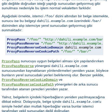
gibi değilde doğrudan isteği yaptığı sunucudan geliyormuş gibi
sunulması nedeniyle bu işlem normal vekaletten farklıdır.
Aşağıdaki örnekte, istemci
dizini altından bir belge istemekte,
/foo/
sunucu ise bu belgeyi
üzerindeki
dahili.example.com
/bar/
dizininden alıp istemciye yerel sunucudan geliyormuş gibi
sunmaktadır:
ProxyPass
"/foo/"
"http://dahili.example.com/bar/"
ProxyPassReverse
"/foo/"
"http://dahili.example.com/
ProxyPassReverseCookieDomain
 dahili
.
example
.
com hari
ProxyPassReverseCookiePath
"/foo/"
"/bar/"
sunucuyu uygun belgeleri alması için yapılandırırken
ProxyPass
yönergesi
ProxyPassReverse
dahili.example.com
sunucusundan kaynaklanan yönlendirmeleri yeniden yazar, böylece
bunların yerel sunucudaki yerleri belirlenmiş olur. Benzer şekilde,
ve
ProxyPassReverseCookieDomain
yönergeleri de arka sunucu
ProxyPassReverseCookiePath
tarafından atanan çerezleri yeniden yazar.
Yalnız, belgelerin içindeki hiperbağların yeniden yazılmayacağına
dikkat ediniz. Dolayısıyla, belge içinde
'u
dahili.example.com
ismiyle hedef alan mutlak hiperbağlar varsa bunlar istemci
tarafından vekil sunucudan değil doğrudan