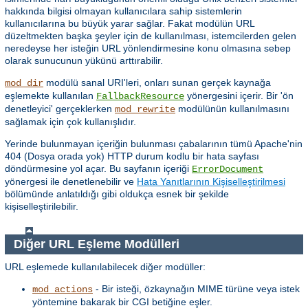
hakkında bilgisi olmayan kullanıcılara sahip sistemlerin
kullanıcılarına bu büyük yarar sağlar. Fakat modülün URL
düzeltmekten başka şeyler için de kullanılması, istemcilerden gelen
neredeyse her isteğin URL yönlendirmesine konu olmasına sebep
olarak sunucunun yükünü arttırabilir.
modülü sanal URI'leri, onları sunan gerçek kaynağa
mod_dir
eşlemekte kullanılan
yönergesini içerir. Bir 'ön
FallbackResource
denetleyici' gerçeklerken
modülünün kullanılmasını
mod_rewrite
sağlamak için çok kullanışlıdır.
Yerinde bulunmayan içeriğin bulunması çabalarının tümü Apache'nin
404 (Dosya orada yok) HTTP durum kodlu bir hata sayfası
döndürmesine yol açar. Bu sayfanın içeriği
ErrorDocument
yönergesi ile denetlenebilir ve
Hata Yanıtlarının Kişiselleştirilmesi
bölümünde anlatıldığı gibi oldukça esnek bir şekilde
kişiselleştirilebilir.
Diğer URL Eşleme Modülleri
URL eşlemede kullanılabilecek diğer modüller:
- Bir isteği, özkaynağın MIME türüne veya istek
mod_actions
yöntemine bakarak bir CGI betiğine eşler.