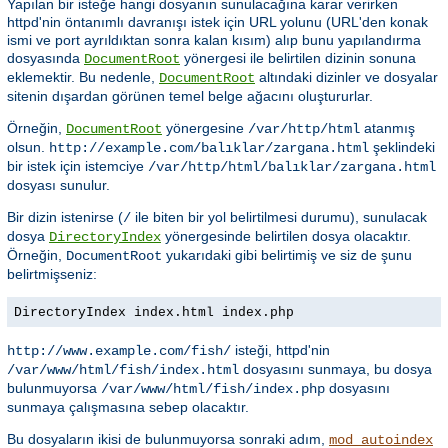
Yapılan bir isteğe hangi dosyanın sunulacağına karar verirken
httpd'nin öntanımlı davranışı istek için URL yolunu (URL'den konak
ismi ve port ayrıldıktan sonra kalan kısım) alıp bunu yapılandırma
dosyasında
yönergesi ile belirtilen dizinin sonuna
DocumentRoot
eklemektir. Bu nedenle,
altındaki dizinler ve dosyalar
DocumentRoot
sitenin dışardan görünen temel belge ağacını oluştururlar.
Örneğin,
yönergesine
atanmış
DocumentRoot
/var/http/html
olsun.
şeklindeki
http://example.com/balıklar/zargana.html
bir istek için istemciye
/var/http/html/balıklar/zargana.html
dosyası sunulur.
Bir dizin istenirse (
ile biten bir yol belirtilmesi durumu), sunulacak
/
dosya
yönergesinde belirtilen dosya olacaktır.
DirectoryIndex
Örneğin,
yukarıdaki gibi belirtimiş ve siz de şunu
DocumentRoot
belirtmişseniz:
DirectoryIndex index.html index.php
isteği, httpd'nin
http://www.example.com/fish/
dosyasını sunmaya, bu dosya
/var/www/html/fish/index.html
bulunmuyorsa
dosyasını
/var/www/html/fish/index.php
sunmaya çalışmasına sebep olacaktır.
Bu dosyaların ikisi de bulunmuyorsa sonraki adım,
mod_autoindex