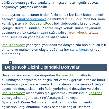
yüklü ve uygun şekilde yapılandırılmışsa bir dizin içeriği dosyası
sağlamaya çalışmak olacaktır.
httpd ayrıca, sunucunun birden fazla konak için istek kabul etmesini
sağlayan
sanal barındırmaya
da muktedirdir. Bu durumda her sanal
konak için ayrı bir
belirtilebileceği gibi sunulacak
DocumentRoot
içeriğin istekte bulunulan IP adresi veya konak ismine dayanarak
devingen olarak saptanmasını sağlayabilen
mod_vhost_alias
modülüyle gelen yönergeler de kullanılabilir.
yönergesi yapılandırma dosyanızda ana sunucu için
DocumentRoot
bir tane ve muhtemelen oluşturduğunuz her
sanal konak
için de
birer tanedir.
Belge Kök Dizini Dışındaki Dosyalar
Bazen dosya sisteminde doğrudan
altında
DocumentRoot
bulunmayan dosyalara da erişim izni vermek gerekir. httpd'de bunu
sağlamanın çeşitli yolları vardır. Unix sistemlerinde sembolik bağlar
sayesinde dosya sisteminin farklı yerlerindeki dosyaları ve dizinleri
altındaymış gibi göstermek mümkündür.
DocumentRoot
Options
yönergesine değer olarak
veya
FollowSymLinks
atanmadıkça httpd olası güvenlik
SymLinksIfOwnerMatch
açıklarına karşı öntanımlı olarak sembolik bağları izlemez.