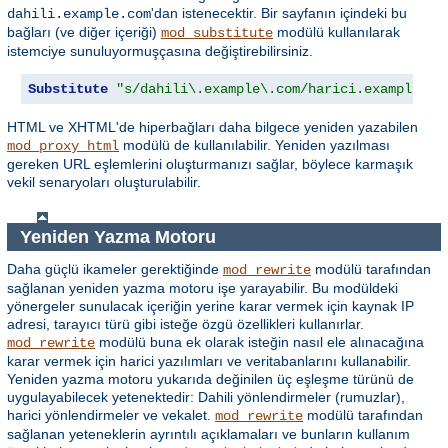
'dan istenecektir. Bir sayfanın içindeki bu
dahili.example.com
bağları (ve diğer içeriği)
modülü kullanılarak
mod_substitute
istemciye sunuluyormuşçasına değiştirebilirsiniz.
Substitute
"s/dahili\.example\.com/harici.example.co
HTML ve XHTML'de hiperbağları daha bilgece yeniden yazabilen
modülü de kullanılabilir. Yeniden yazılması
mod_proxy_html
gereken URL eşlemlerini oluşturmanızı sağlar, böylece karmaşık
vekil senaryoları oluşturulabilir.
Yeniden Yazma Motoru
Daha güçlü ikameler gerektiğinde
modülü tarafından
mod_rewrite
sağlanan yeniden yazma motoru işe yarayabilir. Bu modüldeki
yönergeler sunulacak içeriğin yerine karar vermek için kaynak IP
adresi, tarayıcı türü gibi isteğe özgü özellikleri kullanırlar.
modülü buna ek olarak isteğin nasıl ele alınacağına
mod_rewrite
karar vermek için harici yazılımları ve veritabanlarını kullanabilir.
Yeniden yazma motoru yukarıda değinilen üç eşleşme türünü de
uygulayabilecek yetenektedir: Dahili yönlendirmeler (rumuzlar),
harici yönlendirmeler ve vekalet.
modülü tarafından
mod_rewrite
sağlanan yeteneklerin ayrıntılı açıklamaları ve bunların kullanım