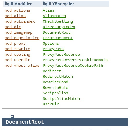
İlgili Modüller
İlgili Yönergeler
mod_actions
Alias
mod_alias
AliasMatch
mod_autoindex
CheckSpelling
mod_dir
DirectoryIndex
mod_imagemap
DocumentRoot
mod_negotiation
ErrorDocument
mod_proxy
Options
mod_rewrite
ProxyPass
mod_speling
ProxyPassReverse
mod_userdir
ProxyPassReverseCookieDomain
mod_vhost_alias
ProxyPassReverseCookiePath
Redirect
RedirectMatch
RewriteCond
RewriteRule
ScriptAlias
ScriptAliasMatch
UserDir
DocumentRoot