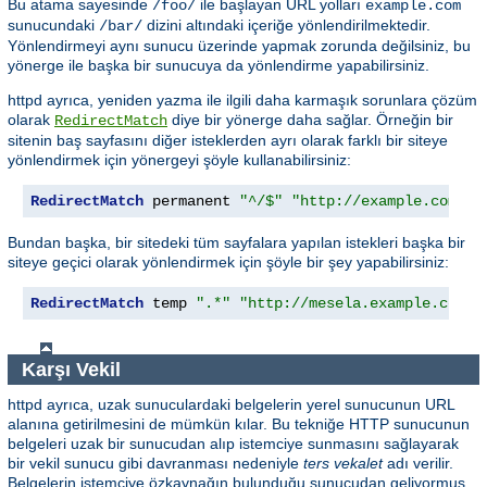
Bu atama sayesinde
ile başlayan URL yolları
/foo/
example.com
sunucundaki
dizini altındaki içeriğe yönlendirilmektedir.
/bar/
Yönlendirmeyi aynı sunucu üzerinde yapmak zorunda değilsiniz, bu
yönerge ile başka bir sunucuya da yönlendirme yapabilirsiniz.
httpd ayrıca, yeniden yazma ile ilgili daha karmaşık sorunlara çözüm
olarak
diye bir yönerge daha sağlar. Örneğin bir
RedirectMatch
sitenin baş sayfasını diğer isteklerden ayrı olarak farklı bir siteye
yönlendirmek için yönergeyi şöyle kullanabilirsiniz:
RedirectMatch
 permanent 
"^/$"
"http://example.com/il
Bundan başka, bir sitedeki tüm sayfalara yapılan istekleri başka bir
siteye geçici olarak yönlendirmek için şöyle bir şey yapabilirsiniz:
RedirectMatch
 temp 
".*"
"http://mesela.example.com/i
Karşı Vekil
httpd ayrıca, uzak sunuculardaki belgelerin yerel sunucunun URL
alanına getirilmesini de mümkün kılar. Bu tekniğe HTTP sunucunun
belgeleri uzak bir sunucudan alıp istemciye sunmasını sağlayarak
bir vekil sunucu gibi davranması nedeniyle
ters vekalet
adı verilir.
Belgelerin istemciye özkaynağın bulunduğu sunucudan geliyormuş