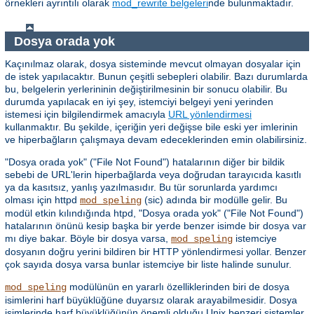
örnekleri ayrıntılı olarak
mod_rewrite belgeleri
nde bulunmaktadır.
Dosya orada yok
Kaçınılmaz olarak, dosya sisteminde mevcut olmayan dosyalar için
de istek yapılacaktır. Bunun çeşitli sebepleri olabilir. Bazı durumlarda
bu, belgelerin yerlerininin değiştirilmesinin bir sonucu olabilir. Bu
durumda yapılacak en iyi şey, istemciyi belgeyi yeni yerinden
istemesi için bilgilendirmek amacıyla
URL yönlendirmesi
kullanmaktır. Bu şekilde, içeriğin yeri değişse bile eski yer imlerinin
ve hiperbağların çalışmaya devam edeceklerinden emin olabilirsiniz.
"Dosya orada yok" ("File Not Found") hatalarının diğer bir bildik
sebebi de URL'lerin hiperbağlarda veya doğrudan tarayıcıda kasıtlı
ya da kasıtsız, yanlış yazılmasıdır. Bu tür sorunlarda yardımcı
olması için httpd
(sic) adında bir modülle gelir. Bu
mod_speling
modül etkin kılındığında htpd, "Dosya orada yok" ("File Not Found")
hatalarının önünü kesip başka bir yerde benzer isimde bir dosya var
mı diye bakar. Böyle bir dosya varsa,
istemciye
mod_speling
dosyanın doğru yerini bildiren bir HTTP yönlendirmesi yollar. Benzer
çok sayıda dosya varsa bunlar istemciye bir liste halinde sunulur.
modülünün en yararlı özelliklerinden biri de dosya
mod_speling
isimlerini harf büyüklüğüne duyarsız olarak arayabilmesidir. Dosya
isimlerinde harf büyüklüğünün önemli olduğu Unix benzeri sistemler