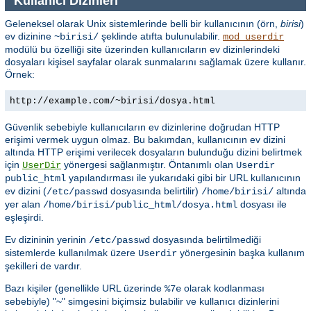
Kullanıcı Dizinleri
Geleneksel olarak Unix sistemlerinde belli bir kullanıcının (örn,
birisi
)
ev dizinine
şeklinde atıfta bulunulabilir.
~birisi/
mod_userdir
modülü bu özelliği site üzerinden kullanıcıların ev dizinlerindeki
dosyaları kişisel sayfalar olarak sunmalarını sağlamak üzere kullanır.
Örnek:
http://example.com/~birisi/dosya.html
Güvenlik sebebiyle kullanıcıların ev dizinlerine doğrudan HTTP
erişimi vermek uygun olmaz. Bu bakımdan, kullanıcının ev dizini
altında HTTP erişimi verilecek dosyaların bulunduğu dizini belirtmek
için
yönergesi sağlanmıştır. Öntanımlı olan
UserDir
Userdir
yapılandırması ile yukarıdaki gibi bir URL kullanıcının
public_html
ev dizini (
dosyasında belirtilir)
altında
/etc/passwd
/home/birisi/
yer alan
dosyası ile
/home/birisi/public_html/dosya.html
eşleşirdi.
Ev dizininin yerinin
dosyasında belirtilmediği
/etc/passwd
sistemlerde kullanılmak üzere
yönergesinin başka kullanım
Userdir
şekilleri de vardır.
Bazı kişiler (genellikle URL üzerinde
olarak kodlanması
%7e
sebebiyle) "~" simgesini biçimsiz bulabilir ve kullanıcı dizinlerini