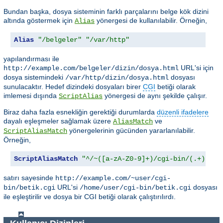
Bundan başka, dosya sisteminin farklı parçalarını belge kök dizini
altında göstermek için
yönergesi de kullanılabilir. Örneğin,
Alias
Alias
"/belgeler"
"/var/http"
yapılandırması ile
URL'si için
http://example.com/belgeler/dizin/dosya.html
dosya sistemindeki
dosyası
/var/http/dizin/dosya.html
sunulacaktır. Hedef dizindeki dosyaları birer
CGI
betiği olarak
imlemesi dışında
yönergesi de aynı şekilde çalışır.
ScriptAlias
Biraz daha fazla esnekliğin gerektiği durumlarda
düzenli ifadelere
dayalı eşleşmeler sağlamak üzere
ve
AliasMatch
yönergelerinin gücünden yararlanılabilir.
ScriptAliasMatch
Örneğin,
ScriptAliasMatch
"^/~([a-zA-Z0-9]+)/cgi-bin/(.+)"
"/
satırı sayesinde
http://example.com/~user/cgi-
URL'si
dosyası
bin/betik.cgi
/home/user/cgi-bin/betik.cgi
ile eşleştirilir ve dosya bir CGI betiği olarak çalıştırılırdı.