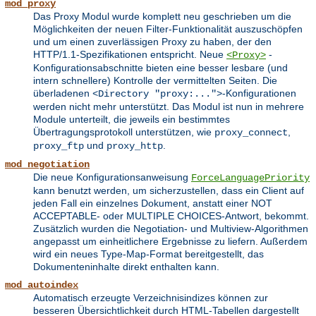
mod_proxy
Das Proxy Modul wurde komplett neu geschrieben um die
Möglichkeiten der neuen Filter-Funktionalität auszuschöpfen
und um einen zuverlässigen Proxy zu haben, der den
HTTP/1.1-Spezifikationen entspricht. Neue
-
<Proxy>
Konfigurationsabschnitte bieten eine besser lesbare (und
intern schnellere) Kontrolle der vermittelten Seiten. Die
überladenen
-Konfigurationen
<Directory "proxy:...">
werden nicht mehr unterstützt. Das Modul ist nun in mehrere
Module unterteilt, die jeweils ein bestimmtes
Übertragungsprotokoll unterstützen, wie
,
proxy_connect
und
.
proxy_ftp
proxy_http
mod_negotiation
Die neue Konfigurationsanweisung
ForceLanguagePriority
kann benutzt werden, um sicherzustellen, dass ein Client auf
jeden Fall ein einzelnes Dokument, anstatt einer NOT
ACCEPTABLE- oder MULTIPLE CHOICES-Antwort, bekommt.
Zusätzlich wurden die Negotiation- und Multiview-Algorithmen
angepasst um einheitlichere Ergebnisse zu liefern. Außerdem
wird ein neues Type-Map-Format bereitgestellt, das
Dokumenteninhalte direkt enthalten kann.
mod_autoindex
Automatisch erzeugte Verzeichnisindizes können zur
besseren Übersichtlichkeit durch HTML-Tabellen dargestellt