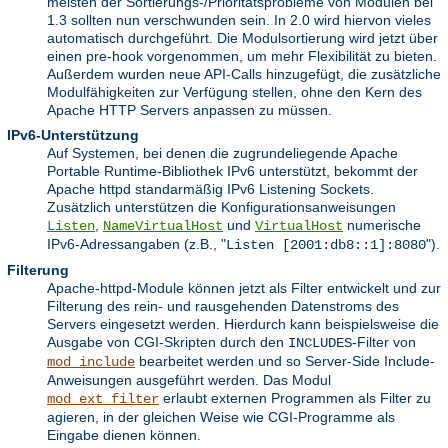
meisten der Sortierungs-/Prioritätsprobleme von Modulen bei
1.3 sollten nun verschwunden sein. In 2.0 wird hiervon vieles
automatisch durchgeführt. Die Modulsortierung wird jetzt über
einen pre-hook vorgenommen, um mehr Flexibilität zu bieten.
Außerdem wurden neue API-Calls hinzugefügt, die zusätzliche
Modulfähigkeiten zur Verfügung stellen, ohne den Kern des
Apache HTTP Servers anpassen zu müssen.
IPv6-Unterstützung
Auf Systemen, bei denen die zugrundeliegende Apache
Portable Runtime-Bibliothek IPv6 unterstützt, bekommt der
Apache httpd standarmäßig IPv6 Listening Sockets.
Zusätzlich unterstützen die Konfigurationsanweisungen
,
und
numerische
Listen
NameVirtualHost
VirtualHost
IPv6-Adressangaben (z.B., "
").
Listen [2001:db8::1]:8080
Filterung
Apache-httpd-Module können jetzt als Filter entwickelt und zur
Filterung des rein- und rausgehenden Datenstroms des
Servers eingesetzt werden. Hierdurch kann beispielsweise die
Ausgabe von CGI-Skripten durch den
-Filter von
INCLUDES
bearbeitet werden und so Server-Side Include-
mod_include
Anweisungen ausgeführt werden. Das Modul
erlaubt externen Programmen als Filter zu
mod_ext_filter
agieren, in der gleichen Weise wie CGI-Programme als
Eingabe dienen können.