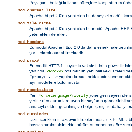
Paylaşımlı belleği kullanan süreçlere karşı oturum önbel
mod_charset_lite
Apache httpd 2.0'da yeni olan bu deneysel modül, kara
mod_file_cache
Apache httpd 2.0'da yeni olan bu modül, Apache HHP 
yetenekleri de ekler.
mod_headers
Bu modül Apache httpd 2.0'da daha esnek hale getirilmiş
şartlı olarak atanabilmektedir.
mod_proxy
Bu modül HTTP/1.1 uyumlu vekaleti daha güvenilir kılma
yanında,
bölümünün yeni hali vekil siteleri d
<Proxy>
yapılandırması artık desteklenmemekte
"proxy:...">
ayrı modüllere bölünmüştür.
mod_negotiation
Yeni
yönergesi sayesinde ist
ForceLanguagePriority
yerine tüm durumlara uyan bir sayfanın gönderilebilme
amacıyla elden geçirilmiş ve belge içeriği ile daha iyi e
mod_autoindex
Dizin içeriklerinin özdevimli listelenmesi artık HTML tab
hassas sıralanabilmekte, sürüm numarasına göre sıralama