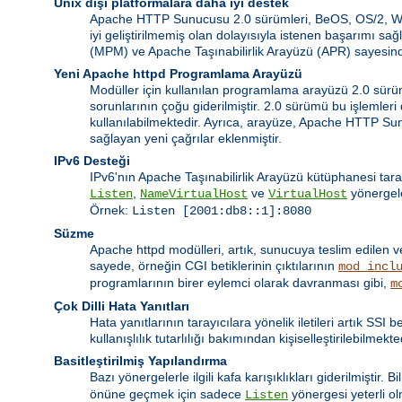
Unix dışı platformalara daha iyi destek
Apache HTTP Sunucusu 2.0 sürümleri, BeOS, OS/2, Windo
iyi geliştirilmemiş olan dolayısıyla istenen başarımı 
(MPM) ve Apache Taşınabilirlik Arayüzü (APR) sayesinde
Yeni Apache httpd Programlama Arayüzü
Modüller için kullanılan programlama arayüzü 2.0 sürümü
sorunlarının çoğu giderilmiştir. 2.0 sürümü bu işlemler
kullanılabilmektedir. Ayrıca, arayüze, Apache HTTP Su
sağlayan yeni çağrılar eklenmiştir.
IPv6 Desteği
IPv6'nın Apache Taşınabilirlik Arayüzü kütüphanesi tara
,
ve
yönergele
Listen
NameVirtualHost
VirtualHost
Örnek:
Listen [2001:db8::1]:8080
Süzme
Apache httpd modülleri, artık, sunucuya teslim edilen v
sayede, örneğin CGI betiklerinin çıktılarının
mod_incl
programlarının birer eylemci olarak davranması gibi,
m
Çok Dilli Hata Yanıtları
Hata yanıtlarının tarayıcılara yönelik iletileri artık SSI
kullanışlılık tutarlılığı bakımından kişiselleştirilebilmekte
Basitleştirilmiş Yapılandırma
Bazı yönergelerle ilgili kafa karışıklıkları giderilmiştir. 
önüne geçmek için sadece
yönergesi yeterli o
Listen