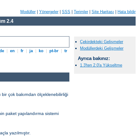
Modüller
|
Yönergeler
|
SSS
|
Terimler
|
Site Haritası
|
Hata bildir
m 2.4
Çekirdekteki Gelişmeler
Modüllerdeki Gelişmeler
de
|
en
|
fr
|
ja
|
ko
|
pt-br
|
tr
Ayrıca bakınız:
1.3'ten 2.0'a Yükseltme
 bir çok bakımdan ölçeklenebilirliği
'nin paket yapılandırma sistemi
la yazılmıştır.