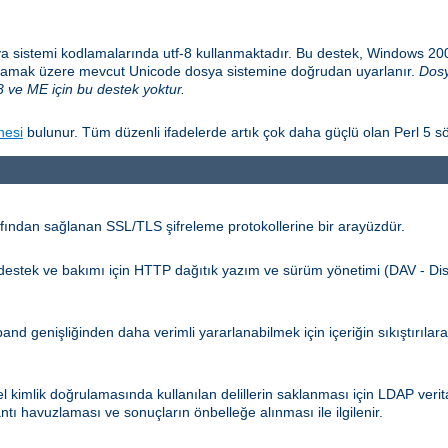
a sistemi kodlamalarında utf-8 kullanmaktadır. Bu destek, Windows 2
sağlamak üzere mevcut Unicode dosya sistemine doğrudan uyarlanır.
Dosy
 ve ME için bu destek yoktur.
nesi
bulunur. Tüm düzenli ifadelerde artık çok daha güçlü olan Perl 5 sö
ından sağlanan SSL/TLS şifreleme protokollerine bir arayüzdür.
n destek ve bakımı için HTTP dağıtık yazım ve sürüm yönetimi (DAV - Dis
d genişliğinden daha verimli yararlanabilmek için içeriğin sıkıştırılar
kimlik doğrulamasında kullanılan delillerin saklanması için LDAP verita
ntı havuzlaması ve sonuçların önbelleğe alınması ile ilgilenir.