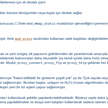
leklemesi için ek destek içerir.
kter kümesi dönüşümleri veya kaydı için destek sağlar.
Sunucusu 1.3'teki
modülünün işlevselliğini içermen
mod_mmap_static
tir. Artık
tarafından kullanılan istek başlıkları değiştirilebi
mod_proxy
k ve yeni süzgeç alt yapısının getirilerinden de yararlanmak amacıyla 
esteklemek bakımından daha okunabilir (ve kendi içinde daha hızlı) olma
dir. Modül,
,
ve
şeklinde her b
proxy_connect
proxy_ftp
proxy_http
emciye "Kabul edilebilir bir gösterim çeşidi yok" ya da "Çok sayıda seçi
si sağlanmıştır. Bundan başka, uzlaşım ve
algoritmaları d
MultiViews
şleşen yeni bir tür eşlem yapısı sağlanmıştır.
loları kullanılacak şekilde yapılandırılabilmektedir. Böylece sayfa daha 
 yapılabilmekte ve dosya ismi kalıpları kullanılarak sadece istenen içe