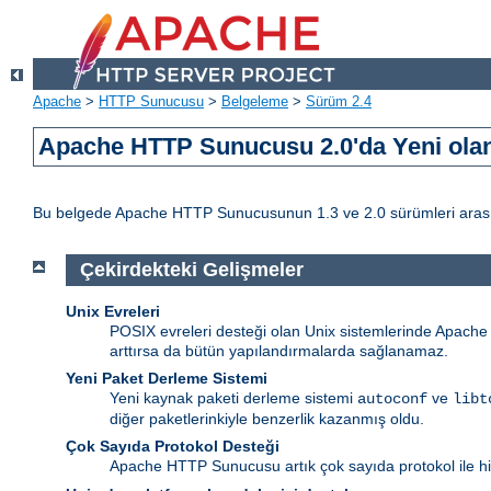
Apache
>
HTTP Sunucusu
>
Belgeleme
>
Sürüm 2.4
Apache HTTP Sunucusu 2.0'da Yeni olan 
Bu belgede Apache HTTP Sunucusunun 1.3 ve 2.0 sürümleri arasındak
Çekirdekteki Gelişmeler
Unix Evreleri
POSIX evreleri desteği olan Unix sistemlerinde Apache ht
arttırsa da bütün yapılandırmalarda sağlanamaz.
Yeni Paket Derleme Sistemi
Yeni kaynak paketi derleme sistemi
ve
autoconf
libt
diğer paketlerinkiyle benzerlik kazanmış oldu.
Çok Sayıda Protokol Desteği
Apache HTTP Sunucusu artık çok sayıda protokol ile hiz