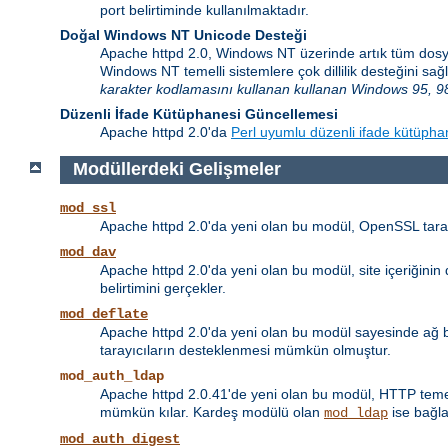
port belirtiminde kullanılmaktadır.
Doğal Windows NT Unicode Desteği
Apache httpd 2.0, Windows NT üzerinde artık tüm dosy
Windows NT temelli sistemlere çok dillilik desteğini 
karakter kodlamasını kullanan kullanan Windows 95, 98
Düzenli İfade Kütüphanesi Güncellemesi
Apache httpd 2.0'da
Perl uyumlu düzenli ifade kütüpha
Modüllerdeki Gelişmeler
mod_ssl
Apache httpd 2.0'da yeni olan bu modül, OpenSSL taraf
mod_dav
Apache httpd 2.0'da yeni olan bu modül, site içeriğini
belirtimini gerçekler.
mod_deflate
Apache httpd 2.0'da yeni olan bu modül sayesinde ağ ban
tarayıcıların desteklenmesi mümkün olmuştur.
mod_auth_ldap
Apache httpd 2.0.41'de yeni olan bu modül, HTTP temel 
mümkün kılar. Kardeş modülü olan
ise bağla
mod_ldap
mod_auth_digest