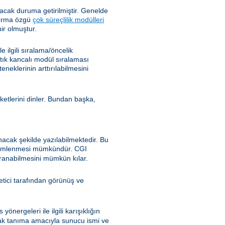
cak duruma getirilmiştir. Genelde
tforma özgü
çok süreçlilik modülleri
ir olmuştur.
ilgili sıralama/öncelik
rtık kancalı modül sıralaması
klerinin arttırılabilmesini
ketlerini dinler. Bundan başka,
nacak şekilde yazılabilmektedir. Bu
özümlenmesi mümkündür. CGI
ranabilmesini mümkün kılar.
önetici tarafından görünüş ve
yönergeleri ile ilgili karışıklığın
s
ak tanıma amacıyla sunucu ismi ve