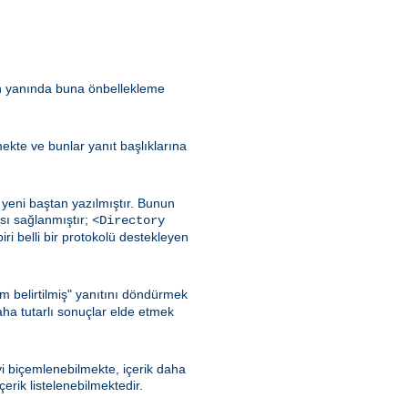
in yanında buna önbellekleme
lmekte ve bunlar yanıt başlıklarına
yeni baştan yazılmıştır. Bunun
sı sağlanmıştır;
<Directory
iri belli bir protokolü destekleyen
m belirtilmiş" yanıtını döndürmek
aha tutarlı sonuçlar elde etmek
iyi biçemlenebilmekte, içerik daha
rik listelenebilmektedir.