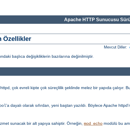
Apache HTTP Sunucusu Sürü
Özellikler
Mevcut Diller:
i başlıca değişikliklerin bazılarına değinilmiştir.
tpd, çok evreli kipte çok süreçlilik şeklinde melez bir yapıda çalışır. Bu
'a dayalı olarak sıfırdan, yeni baştan yazıldı. Böylece Apache httpd
ool
met sunacak bir alt yapıya sahiptir. Örneğin,
modülü bu amaç
mod_echo