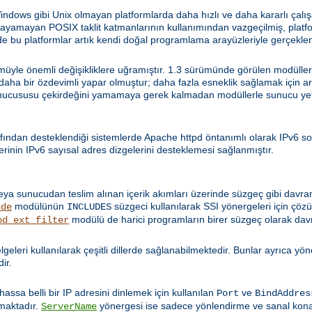
ws gibi Unix olmayan platformlarda daha hızlı ve daha kararlı çalışa
sağlayamayan POSIX taklit katmanlarının kullanımından vazgeçilmiş, pla
 bu platformlar artık kendi doğal programlama arayüzleriyle gerçeklen
yle önemli değişikliklere uğramıştır. 1.3 sürümünde görülen modüllerle 
i daha bir özdevimli yapar olmuştur; daha fazla esneklik sağlamak için a
nucususu çekirdeğini yamamaya gerek kalmadan modüllerle sunucu yetene
fından desteklendiği sistemlerde Apache httpd öntanımlı olarak IPv6 so
rinin IPv6 sayısal adres dizgelerini desteklemesi sağlanmıştır.
eya sunucudan teslim alınan içerik akımları üzerinde süzgeç gibi davra
modülünün
süzgeci kullanılarak SSI yönergeleri için ç
ude
INCLUDES
modülü de harici programların birer süzgeç olarak dav
od_ext_filter
 belgeleri kullanılarak çeşitli dillerde sağlanabilmektedir. Bunlar ayrıca y
dir.
Bilhassa belli bir IP adresini dinlemek için kullanılan
ve
Port
BindAddres
lmaktadır.
yönergesi ise sadece yönlendirme ve sanal kon
ServerName