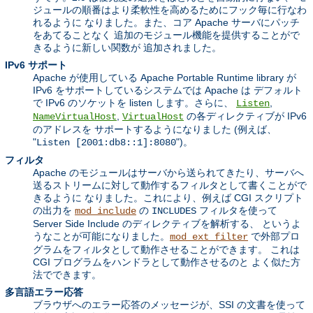
ジュールの順番はより柔軟性を高めるためにフック毎に行なわ
れるように なりました。また、コア Apache サーバにパッチ
をあてることなく 追加のモジュール機能を提供することがで
きるように新しい関数が 追加されました。
IPv6 サポート
Apache が使用している Apache Portable Runtime library が
IPv6 をサポートしているシステムでは Apache は デフォルト
で IPv6 のソケットを listen します。さらに、
,
Listen
,
の各ディレクティブが IPv6
NameVirtualHost
VirtualHost
のアドレスを サポートするようになりました (例えば、
"
")。
Listen [2001:db8::1]:8080
フィルタ
Apache のモジュールはサーバから送られてきたり、サーバへ
送るストリームに対して動作するフィルタとして書くことがで
きるように なりました。これにより、例えば CGI スクリプト
の出力を
の
フィルタを使って
mod_include
INCLUDES
Server Side Include のディレクティブを解析する、 というよ
うなことが可能になりました。
で外部プロ
mod_ext_filter
グラムをフィルタとして動作させることができます。 これは
CGI プログラムをハンドラとして動作させるのと よく似た方
法でできます。
多言語エラー応答
ブラウザへのエラー応答のメッセージが、SSI の文書を使って