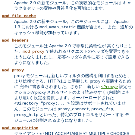
Apache 2.0 の新モジュール。この実験的なモジュールは キャ
ラクタセットの変換や再符号化を可能にします。
mod_file_cache
Apache 2.0 の新モジュール。このモジュールには、 Apache
1.3 における
機能が含まれ、 また、追加の
mod_mmap_static
キャッシュ機能が加わっています。
mod_headers
このモジュールは Apache 2.0 で非常に柔軟性が 高くなりまし
た。
で使われるリクエストのヘッダを変更できる
mod_proxy
ようになりましたし、 応答ヘッダを条件に応じて設定できる
ようになりました。
mod_proxy
proxy モジュールは新しいフィルタの機構を利用するためと、
より信頼できる、HTTP/1.1 に準拠した proxy を実装するため
に 完全に書き直されました。さらに、新しい
設定セ
<Proxy>
クションがproxy されるサイトのより読みやすく (内部的にも
より速い) 設定を提供します。オーバーロードされた
設定はサポートされていませ
<Directory "proxy:... >
ん。このモジュールは
,
,
proxy_connect
proxy_ftp
といった、特定のプロトコルをサポートする モ
proxy_http
ジュールに分割されるようになりました。
mod_negotiation
クライアントが NOT ACCEPTABLE や MULTIPLE CHOICES