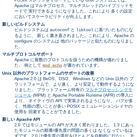
POSIX スレッドをサポートしている Unix システム上では、
Apache はマルチプロセス、マルチスレッドのハイブリッドモ
ードで 実行できるようになりました。これにより 多くの設定
においてスケーラビリティが向上します。
新しいビルドシステム
ビルドシステムは
と
に基づいたものにな
autoconf
libtool
るように、 新しく書き直されました。これにより、Apache の
configure のシステムは 他のパッケージと似たものになりまし
た。
マルチプロトコルサポート
Apache に複数のプロトコルを扱うための機構が備わりまし
た。 例として
が書かれています。
mod_echo
Unix 以外のプラットフォームのサポートの改善
Apache 2.0 は BeOS、OS/2、Windows などの Unix 以外の プ
ラットフォームで、より速く、より安定して動作するようにな
りました。 プラットフォーム特有の
マルチプロセッシングモ
ジュール
(MPM) と Apache Portable Runtime (APR) の導入に
より、 ネイティヴの API で実装されるようになり、 バグが多
く、性能の悪いことが多い POSIX エミュレーションレイヤの
使用を 回避することができました。
新しい Apache API
2.0 ではモジュールの API が大きく変わりました。 1.3 にあっ
たモジュールの順番/優先度の問題の多くは なくなっているは
ずです。2.0 は優先度の選択をほとんどを自動的に行ない、 モ