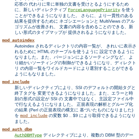
応答の 代わりに常に単独の文書を受けとるようにするため
に、新しいディレクティブ
を使う
ForceLanguagePriority
ことができるようになりました。 さらに、より一貫性のある
結果を提供するために ネゴシエーションと MultiViews のアル
ゴリズムが改善され、 文書の内容を含めることのできる、新
しい形式のタイプマップが 提供されるようになりました。
mod_autoindex
Autoindex されるディレクトリの内容一覧が、 きれいに表示さ
れるために HTML のテーブルを使うように 設定できるように
なりました。また、バージョンによるソーティングなど、 よ
り細かいソーティングの制御ができるようになり、ディレクト
リ の内容一覧をワイルドカードにより選別することができる
ようにもなりました。
mod_include
新しいディレクティブにより、SSI のデフォルトの開始タグと
終了タグを 変更できるようになりました。また、エラーと時
刻の形式の設定が SSI の 文書中ではなく、主設定ファイル中
で行なえるようになりました。 正規表現の解析とグループ化
の結果 (Perl の正規表現の構文に 基づいたものになりました)
を
の変数 $0 .. $9 により取得できるようになり
mod_include
ました。
mod_auth_dbm
ディレクティブにより、複数の DBM 型のデー
AuthDBMType