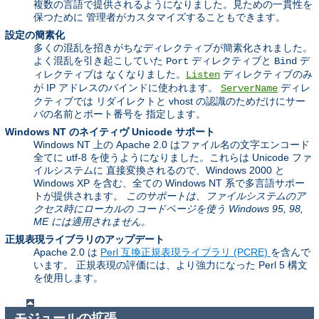
複数の言語で提供されるようになりました。見ための一貫性を
保つために 管理者がカスタマイズすることもできます。
設定の簡素化
多くの混乱を招きがちなディレクティブが簡素化されました。
よく混乱を引き起こしていた
ディレクティブと
デ
Port
Bind
ィレクティブは なくなりました。
ディレクティブのみ
Listen
が IP アドレスのバインドに使われます。
ディレ
ServerName
クティブでは リダイレクトと vhost の認識のためだけにサー
バの名前とポート番号を 指定します。
Windows NT のネイティヴ Unicode サポート
Windows NT 上の Apache 2.0 はファイル名の文字エンコード
全てに utf-8 を使うようになりました。これらは Unicode ファ
イルシステムに 直接変換されるので、Windows 2000 と
Windows XP を含む、全ての Windows NT 系で多言語サポー
トが提供されます。
このサポートは、ファイルシステムのア
クセス時にローカルの コードページを使う Windows 95, 98,
ME には適用されません。
正規表現ライブラリのアップデート
Apache 2.0 は
Perl 互換正規表現ライブラリ (PCRE)
を含んで
います。 正規表現の評価には、より強力になった Perl 5 構文
を使用します。
モジュールの拡張