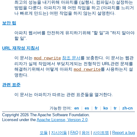
최고의 성능을 내기위해 아파치를 (실행시, 컴파일시) 설정하는
방법을 다룬다. 아파치가 왜 어떤 작업을 하고 (아파치를 느리거
나 빠르게 만드는) 어떤 작업을 하지 않는지 설명한다.
보안 팁
아파치 웹서버를 안전하게 유지하기위해 "할 일"과 "하지 말아야
할 일".
URL 재작성 지침서
이 문서는
참조 문서
를 보충한다. 이 문서는 웹관
mod_rewrite
리자가 실제 작업에서 부딪치게되는 전형적인 URL관련 문제를
해결하기위해서 어떻게 아파치
를 사용하는지 설
mod_rewrite
명한다.
관련 표준
이 문서는 아파치가 따르는 관련 표준들을 열거한다.
가능한 언어:
en
|
es
|
fr
|
ko
|
tr
|
zh-cn
Copyright 2026 The Apache Software Foundation.
Licensed under the
Apache License, Version 2.0
.
모듈
|
지시어들
|
FAQ
|
용어
|
사이트맵
|
Report a bug