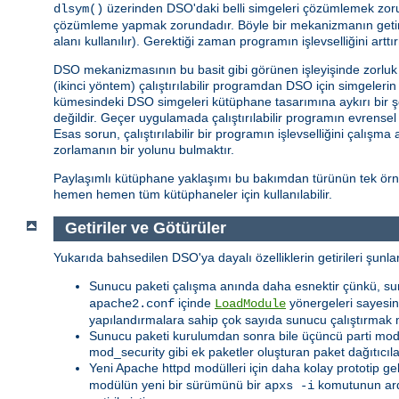
üzerinden DSO'daki belli simgeleri çözümlemek zorund
dlsym()
çözümleme yapmak zorundadır. Böyle bir mekanizmanın getiris
alanı kullanılır). Gerektiği zaman programın işlevselliğini ar
DSO mekanizmasının bu basit gibi görünen işleyişinde zorluk iç
(ikinci yöntem) çalıştırılabilir programdan DSO için simgeler
kümesindeki DSO simgeleri kütüphane tasarımına aykırı bir ş
değildir. Geçer uygulamada çalıştırılabilir programın evrense
Esas sorun, çalıştırılabilir bir programın işlevselliğini çalışm
zorlamanın bir yolunu bulmaktır.
Paylaşımlı kütüphane yaklaşımı bu bakımdan türünün tek örneğ
hemen hemen tüm kütüphaneler için kullanılabilir.
Getiriler ve Götürüler
Yukarıda bahsedilen DSO'ya dayalı özelliklerin getirileri şunlar
Sunucu paketi çalışma anında daha esnektir çünkü, su
içinde
yönergeleri sayesind
apache2.conf
LoadModule
yapılandırmalara sahip çok sayıda sunucu çalıştırmak 
Sunucu paketi kurulumdan sonra bile üçüncü parti modüll
mod_security gibi ek paketler oluşturan paket dağıtıcıl
Yeni Apache httpd modülleri için daha kolay prototip ge
modülün yeni bir sürümünü bir
komutunun ar
apxs -i