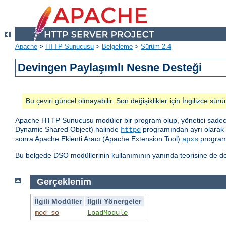
Apache
>
HTTP Sunucusu
>
Belgeleme
>
Sürüm 2.4
Devingen Paylaşımlı Nesne Desteği
Bu çeviri güncel olmayabilir. Son değişiklikler için İngilizce sürü
Apache HTTP Sunucusu modüler bir program olup, yönetici sadece 
Dynamic Shared Object) halinde
programından ayrı olarak d
httpd
sonra Apache Eklenti Aracı (Apache Extension Tool)
programı
apxs
Bu belgede DSO modüllerinin kullanımının yanında teorisine de değ
Gerçeklenim
İlgili Modüller
İlgili Yönergeler
mod_so
LoadModule