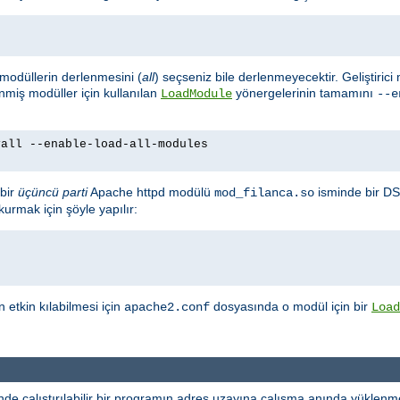
m modüllerin derlenmesini (
all
) seçseniz bile derlenmeyecektir. Geliştirici
enmiş modüller için kullanılan
yönergelerinin tamamını
LoadModule
--e
yall --enable-load-all-modules
bir
üçüncü parti
Apache httpd modülü
isminde bir DS
mod_filanca.so
urmak için şöyle yapılır:
etkin kılabilmesi için
dosyasında o modül için bir
apache2.conf
Load
e çalıştırılabilir bir programın adres uzayına çalışma anında yüklenme