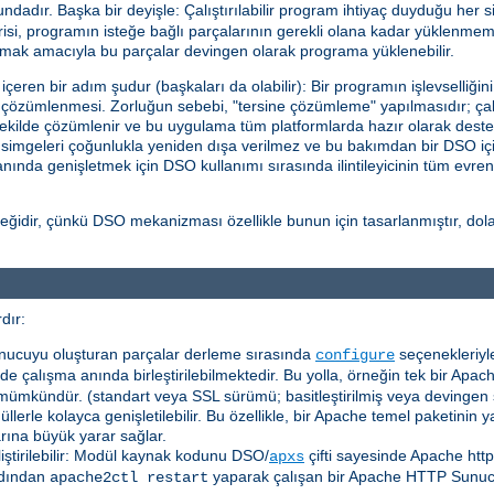
adır. Başka bir deyişle: Çalıştırılabilir program ihtiyaç duyduğu her s
i, programın isteğe bağlı parçalarının gerekli olana kadar yüklenmeme
ttırmak amacıyla bu parçalar devingen olarak programa yüklenebilir.
eren bir adım şudur (başkaları da olabilir): Bir programın işlevselliğin
in çözümlenmesi. Zorluğun sebebi, "tersine çözümleme" yapılmasıdır; çalı
ekilde çözümlenir ve bu uygulama tüm platformlarda hazır olarak deste
l simgeleri çoğunlukla yeniden dışa verilmez ve bu bakımdan bir DSO içi
a anında genişletmek için DSO kullanımı sırasında ilintileyicinin tüm evre
idir, çünkü DSO mekanizması özellikle bunun için tasarlanmıştır, dolayı
dır:
nucuyu oluşturan parçalar derleme sırasında
seçenekleriyle
configure
e çalışma anında birleştirilebilmektedir. Bu yolla, örneğin tek bir Apach
mümkündür. (standart veya SSL sürümü; basitleştirilmiş veya devingen
erle kolayca genişletilebilir. Bu özellikle, bir Apache temel paketinin
arına büyük yarar sağlar.
liştirilebilir: Modül kaynak kodunu DSO/
çifti sayesinde Apache htt
apxs
dından
yaparak çalışan bir Apache HTTP Sunu
apache2ctl restart