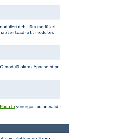
 modülleri dehil tüm modülleri
nable-load-all-modules
O modülü olarak Apache httpd
yönergesi bulunmalıdır.
Module
k veya ilintilenmek üzere