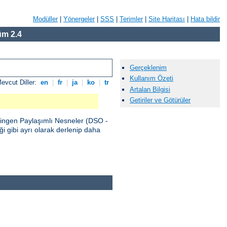
Modüller
|
Yönergeler
|
SSS
|
Terimler
|
Site Haritası
|
Hata bildir
m 2.4
Gerçeklenim
Kullanım Özeti
evcut Diller:
en
|
fr
|
ja
|
ko
|
tr
Artalan Bilgisi
Getiriler ve Götürüler
vingen Paylaşımlı Nesneler (DSO -
 gibi ayrı olarak derlenip daha