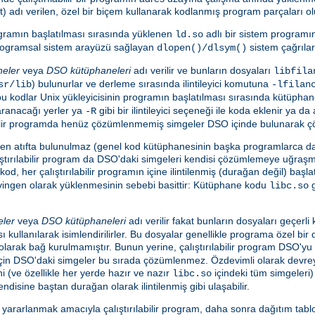
dı verilen, özel bir biçem kullanarak kodlanmış program parçaları oluş
programın başlatılması sırasında yüklenen
adlı bir sistem programı
ld.so
e programsal sistem arayüzü sağlayan
sistem çağrılar
dlopen()/dlsym()
neler
veya
DSO kütüphaneleri
adı verilir ve bunların dosyaları
libfila
) bulunurlar ve derleme sırasında ilintileyici komutuna
sr/lib
-lfilan
en bu kodlar Unix yükleyicisinin programın başlatılması sırasında kütüpha
aranacağı yerler ya
gibi bir ilintileyici seçeneği ile koda eklenir ya d
-R
ılabilir programda henüz çözümlenmemiş simgeler DSO içinde bulunarak ç
nden atıfta bulunulmaz (genel kod kütüphanesinin başka programlarca da
tırılabilir program da DSO'daki simgeleri kendisi çözümlemeye uğraş
kod, her çalıştırılabilir programın içine ilintilenmiş (durağan değil) baş
evingen olarak yüklenmesinin sebebi basittir: Kütüphane kodu
g
libc.so
eler
veya
DSO kütüphaneleri
adı verilir fakat bunların dosyaları geçerl
ı kullanılarak isimlendirilirler. Bu dosyalar genellikle programa özel bir
i olarak bağ kurulmamıştır. Bunun yerine, çalıştırılabilir program DSO'
 için DSO'daki simgeler bu sırada çözümlenmez. Özdevimli olarak devreye
ini (ve özellikle her yerde hazır ve nazır
içindeki tüm simgeleri)
libc.so
endisine baştan durağan olarak ilintilenmiş gibi ulaşabilir.
rarlanmak amacıyla çalıştırılabilir program, daha sonra dağıtım tablo