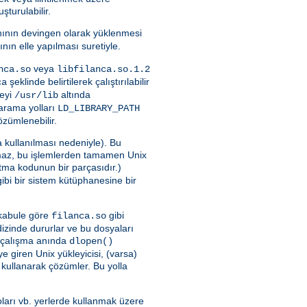
turulabilir.
nının devingen olarak yüklenmesi
ının elle yapılması suretiyle.
veya
nca.so
libfilanca.so.1.2
şeklinde belirtilerek çalıştırılabilir
ca
neyi
altında
/usr/lib
a arama yolları
LD_LIBRARY_PATH
özümlenebilir.
 kullanılması nedeniyle). Bu
maz, bu işlemlerden tamamen Unix
latma kodunun bir parçasıdır.)
ibi bir sistem kütüphanesine bir
i kabule göre
gibi
filanca.so
 dizinde dururlar ve bu dosyaları
yu çalışma anında
dlopen()
 giren Unix yükleyicisi, (varsa)
 kullanarak çözümler. Bu yolla
ları vb. yerlerde kullanmak üzere