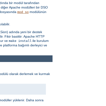
ında bir modül tarafından
diğer Apache modülleri bir DSO
dosyasında
modülünün
mod_so
labilir.
Sion
) adında yeni bir destek
r. Fikir basittir: Apache HTTP
nur ve
ile kurulum
make install
e platforma bağımlı derleyici ve
odülü olarak derlemek ve kurmak
odüller yüklenir. Daha sonra