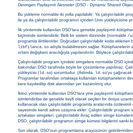
Devingen Paylaşımlı Nesneler
(DSO - Dynamic Shared Object) a
Bu yükleme normalde iki yolla yapılabilir: Ya çalıştırılabilir 
ile ya da çalıştırılabilir programın içinden Unix yükleyicisin
İlk yöntemde kullanılan DSO'lara genelde
paylaşımlı kütüpha
biçiminde isimlendirilir. Belli bir sistem dizininde (normalde
/u
programla ilintilenirler. Doğrudan çalıştırılabilir koda eklen
adıyla bulabilmesini sağlar. Kütüphanelerin 
libfilanca.so
ortam değişkeni aracılığıyla yapılandırılır. Böylece çalıştır
Çalıştırılabilir program içindeki simgelere normalde DSO içi
bakımdan DSO tarafında böyle bir çözümleme yapılmaz. Çalış
yükleyicisi (
) sorumludur. (Aslında,
'yu çağıracak 
ld.so
ld.so
Programlar tarafından ortaklaşa kullanılan kütüphanelerin d
kere kaydedilip disk alanından yer kazanılmış olur.
İkinci yöntemde kullanılan DSO'lara yine
paylaşımlı kütüphan
isimlendirilse de genelde keyfi olarak seçilen bir dosya uzantıs
kullanacak olan çalıştırılabilir programla aralarında özdeviml
sayesinde kendi adres uzayına ekler. Çalıştırılabilir program
artakalan simgeleri, çalıştırılabilir ihraç edilen simge kümeler
DSO, çalıştırılabilir programın simge kümesi bilgilerini sanki k
Son olarak, DSO'nun programlama arayüzünün getirilerinden ya