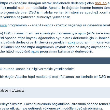
ttpd çekirdeğine durağan olarak ilintilenerek derlenmiş olan
ad
mod_so
 tek modül
modülüdür. Apache ile dağıtılan hemen hemen tüm 
mod_so
biçeminde birer DSO ismi alırlar ve her biri istenirse
so
apache2.conf
ya yeniden başlatılırken sunucuya yüklenebilir.
programının
seçeneği ile devredışı bırakı
gure
--enable-mods-static
için) DSO dosyası üretimini kolaylaştırmak amacıyla
(
APache eXten
apxs
i Apache httpd kaynak ağacından ayrı olarak derlemek için kullanılabili
ağımlı derleyici ve ilintileyici seçenekleri
programının içine ko
apxs
e kullanıcı Apache httpd dağıtımının kaynak ağacına ihtiyaç duymadan v
pache httpd modülünü
programını kullanarak derleyebilir.
apxs
 burada kısaca bir bilgi vermekle yetinilecektir:
bir
özgün
Apache htpd modülünü
isminde bir DSO m
mod_filanca.so
nable-filanca
leyebilirsiniz. Fakat sunucunun başlatılması sırasında sadece temel m
 veya etkisiz hale getirerek yüklenecek modülleri değiştirebilirsiniz.