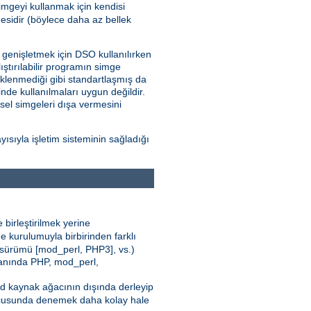
imgeyi kullanmak için kendisi
sidir (böylece daha az bellek
i genişletmek için DSO kullanılırken
ştırılabilir programın simge
klenmediği gibi standartlaşmış da
nde kullanılmaları uygun değildir.
nsel simgeleri dışa vermesini
sıyla işletim sisteminin sağladığı
 birleştirilmek yerine
e kurulumuyla birbirinden farklı
 sürümü [mod_perl, PHP3], vs.)
 yanında PHP, mod_perl,
pd kaynak ağacının dışında derleyip
cusunda denemek daha kolay hale