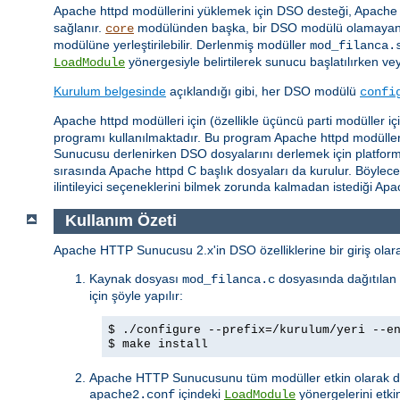
Apache httpd modüllerini yüklemek için DSO desteği, Apache h
sağlanır.
modülünden başka, bir DSO modülü olamayan
core
modülüne yerleştirilebilir. Derlenmiş modüller
mod_filanca.
yönergesiyle belirtilerek sunucu başlatılırken ve
LoadModule
Kurulum belgesinde
açıklandığı gibi, her DSO modülü
confi
Apache httpd modülleri için (özellikle üçüncü parti modüller 
programı kullanılmaktadır. Bu program Apache httpd modüllerin
Sunucusu derlenirken DSO dosyalarını derlemek için platforma b
sırasında Apache httpd C başlık dosyaları da kurulur. Böylec
ilintileyici seçeneklerini bilmek zorunda kalmadan istediği A
Kullanım Özeti
Apache HTTP Sunucusu 2.x'in DSO özelliklerine bir giriş olarak
Kaynak dosyası
dosyasında dağıtılan 
mod_filanca.c
için şöyle yapılır:
$ ./configure --prefix=/kurulum/yeri --e
$ make install
Apache HTTP Sunucusunu tüm modüller etkin olarak der
içindeki
yönergelerini etkin
apache2.conf
LoadModule