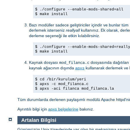
$ ./configure --enable-mods-shared=all
$ make install
Bazı modüller sadece geliştiriciler içindir ve bunlar tü
derlemek isterseniz
reallyall
kullanınız. Ek olarak, derl
derleme seçeneği ile etkin kılabilirsiniz.
$ ./configure --enable-mods-shared=reall
$ make install
Kaynak dosyası
dosyasında dağıtılan 
mod_filanca.c
kaynak ağacının dışında
kullanarak derlemek ve k
apxs
$ cd /bir/kurulum/yeri
$ apxs -c mod_filanca.c
$ apxs -aci filanca mod_filanca.la
Tüm durumlarda derlenen paylaşımlı modülü Apache httpd'nin 
Ayrıntılı bilgi için
apxs belgelerine
bakınız.
Artalan Bilgisi
Günümüzün Unix türevlerinde var olan bir mekanizma sayesind