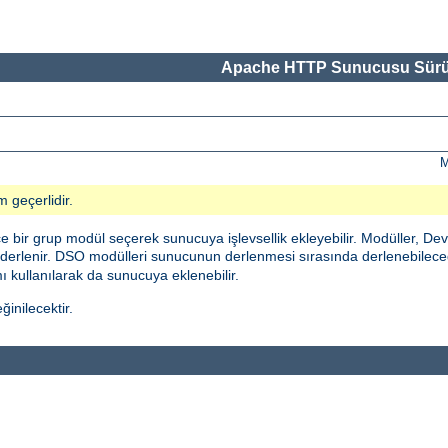
Apache HTTP Sunucusu Sürü
M
m geçerlidir.
bir grup modül seçerek sunucuya işlevsellik ekleyebilir. Modüller, De
erlenir. DSO modülleri sunucunun derlenmesi sırasında derlenebileceği
 kullanılarak da sunucuya eklenebilir.
inilecektir.