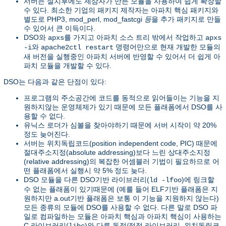
서버는 설치후에도 제삼자가 만든 모듈을 사용하여 쉽게 확장할
수 있다. 최소한 기업의 패키지 제작자는 아파치 핵심 패키지와
별도로 PHP3, mod_perl, mod_fastcgi
등
을 추가 패키지로 만들
수 있어서 큰 이득이다.
DSO와
를 가지고 아파치 소스 트리 밖에서 작업하고
apxs
apxs
와
명령어만으로 현재 개발한 모듈의
-i
apache2ctl restart
새 버전을 실행중인 아파치 서버에 반영할 수 있어서 더 쉽게 아
파치 모듈을 개발할 수 있다.
DSO는 다음과 같은 단점이 있다:
프로그램의 주소공간에 코드를 동적으로 읽어들이는 기능을 지
원하지않는 운영체제가 있기 때문에 모든 플래폼에서 DSO를 사
용할 수 없다.
유닉스 로더가 심볼을 찾아야하기 때문에 서버 시작이 약 20%
정도 늦어진다.
서버는 위치독립코드(position independent code, PIC) 때문에
절대주소지정(absolute addressing)보다 느린 상대주소지정
(relative addressing)의 복잡한 어셈블러 기법이 필요하므로 어
떤 플래폼에서 실행시 약 5% 정도 늦다.
DSO 모듈을 다른 DSO기반 라이브러리(
)에 링크할
ld -lfoo
수 없는 플래폼이 있기때문에 (예를 들어 ELF기반 플래폼은 지
원하지만 a.out기반 플래폼은 보통 이 기능을 지원하지 않는다)
모든 종류의 모듈에 DSO를 사용할 수 없다. 다른 말로 DSO 파
일로 컴파일하는 모듈은 아파치 핵심과 아파치 핵심이 사용하는
C 라이브러리(
)와 다른 동적/정적 라이브러리, 위치독립코
libc