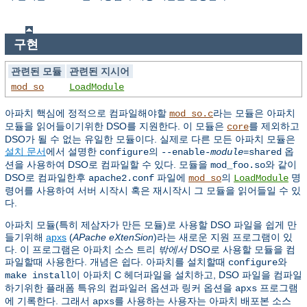
구현
관련된 모듈
관련된 지시어
mod_so
LoadModule
아파치 핵심에 정적으로 컴파일해야할
라는 모듈은 아파치
mod_so.c
모듈을 읽어들이기위한 DSO를 지원한다. 이 모듈은
를 제외하고
core
DSO가 될 수 없는 유일한 모듈이다. 실제로 다른 모든 아파치 모듈은
설치 문서
에서 설명한
의
옵
configure
--enable-
module
=shared
션을 사용하여 DSO로 컴파일할 수 있다. 모듈을
와 같이
mod_foo.so
DSO로 컴파일한후
파일에
의
명
apache2.conf
mod_so
LoadModule
령어를 사용하여 서버 시작시 혹은 재시작시 그 모듈을 읽어들일 수 있
다.
아파치 모듈(특히 제삼자가 만든 모듈)로 사용할 DSO 파일을 쉽게 만
들기위해
apxs
(
APache eXtenSion
)라는 새로운 지원 프로그램이 있
다. 이 프로그램은 아파치 소스 트리
밖에서
DSO로 사용할 모듈을 컴
파일할때 사용한다. 개념은 쉽다. 아파치를 설치할때
와
configure
이 아파치 C 헤더파일을 설치하고, DSO 파일을 컴파일
make install
하기위한 플래폼 특유의 컴파일러 옵션과 링커 옵션을
프로그램
apxs
에 기록한다. 그래서
를 사용하는 사용자는 아파치 배포본 소스
apxs