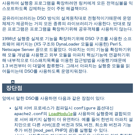
사용하여 실행중 프로그램을 확장하려면 링커에게 모든 전역심볼을 익
스포트하도록 강제하는 것이 주된 해결책이다.
공유라이브러리는 DSO 방식의 설계원칙대로 전형적이기때문에 운영
체제가 제공하는 거의 모든 종류의 라이브러리가 사용한다. 반대로 많
은 프로그램은 프로그램을 확장하기위해 공유객체를 사용하지 않는다.
1998년 실행중 실제로 기능을 확장하기위해 DSO 구조를 사용한 소프
트웨어 패키지는 (XS 구조와 DynaLoader 모듈을 사용한) Perl 5,
Netscape Server
등
으로 드물었다. 아파치는 이미 기능을 확장하기위
해 모듈 개념을 사용했고 외부 모듈을 아파치 핵심기능에 연결하기위
해 내부적으로 디스패치목록을 이용한 접근방법을 사용했기때문에
1.3 버전부터 이 대열에 합류했다. 그래서 아파치는 실행중 모듈을 읽
어들이는데 DSO를 사용하도록 운명지워졌다.
장단점
앞에서 말한 DSO를 사용하면 다음과 같은 장점이 있다:
실제 서버 프로세스가 컴파일시
옵션대신
configure
의
을 사용하여 실행중에 결합되므
apache2.conf
LoadModule
로 서버 패키지 실행이 더 유연하다. 예를 들어 한번의 아파치 설
치만으로 다른 서버(표준 버전과 SSL 버전, 최소화 버전과 기능
추가 버전 [mod_perl, PHP3]
등
)를 실행할 수 있다.