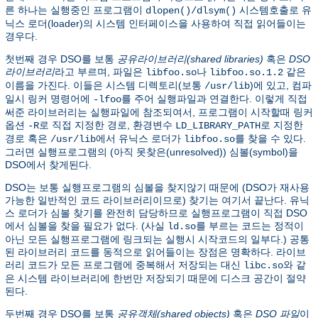
른 하나는 실행중인 프로그램이
시스템호출로 유
dlopen()/dlsym()
닉스 로더(loader)의 시스템 인터페이스을 사용하여 직접 읽어들이는
경우다.
첫번째 경우 DSO를 보통
공유라이브러리(shared libraries)
혹은
DSO
라이브러리
라고 부르며, 파일은
나
같은
libfoo.so
libfoo.so.1.2
이름을 가진다. 이들은 시스템 디렉토리(보통
)에 있고, 컴파
/usr/lib
일시 링커 명령어에
를 주어 실행파일과 연결한다. 이렇게 직접
-lfoo
써준 라이브러리는 실행파일에 참조되여서, 프로그램이 시작할때 링커
옵션
로 직접 지정한 경로, 환경변수
로 지정한
-R
LD_LIBRARY_PATH
경로 혹은
에서 유닉스 로더가
를 찾을 수 있다.
/usr/lib
libfoo.so
그러면 실행프로그램의 (아직 못찾은(unresolved)) 심볼(symbol)을
DSO에서 찾게된다.
DSO는 보통 실행프로그램의 심볼을 찾지않기 때문에 (DSO가 재사용
가능한 일반적인 코드 라이브러리이므로) 찾기는 여기서 끝난다. 유닉
스 로더가 심볼 찾기를 완전히 담당하므로 실행프로그램이 직접 DSO
에서 심볼을 찾을 필요가 없다. (사실
를 부르는 코드는 정적이
ld.so
아닌 모든 실행프로그램에 링크되는 실행시 시작코드의 일부다.) 공통
된 라이브러리 코드를 동적으로 읽어들이는 장점은 명확하다. 라이브
러리 코드가 모든 프로그램에 중복해서 저장되는 대신
와 같
libc.so
은 시스템 라이브러리에 한번만 저장되기 때문에 디스크 공간이 절약
된다.
두번째 경우 DSO를 보통
공유객체(shared objects)
혹은
DSO 파일
이