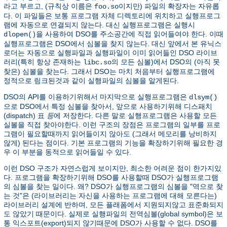
라고 부르고, (규칙상 이름은
이지만) 파일의 확장자는 자유롭
foo.so
다. 이 파일들은 보통 프로그램 자체 디렉토리에 위치하고 실행프로그
램에 자동으로 연결되지 않는다. 대신 실행프로그램은 실행시
을 사용하여 DSO를 주소공간에 직접 읽어들여야 한다. 이때
dlopen()
실행프로그램은 DSO에서 심볼을 찾지 않는다. 대신 앞에서 본 유닉스
로더는 자동으로 실행파일과 실행파일이 이미 읽어들인 DSO 라이브
러리(특히 항상 존재하는
의 모든 심볼)에서 DSO의 (아직 못
libc.so
찾은) 심볼을 찾는다. 그래서 DSO는 마치 처음부터 실행프로그램에
정적으로 링크된것과 같이 실행파일의 심볼을 알게된다.
DSO의 API를 이용하기위해서 마지막으로 실행프로그램은
dlsym()
으로 DSO에서 특정 심볼을 찾아서, 앞으로 사용하기위해 디스패치
(dispatch) 표
등
에 저장한다. 다른 말로 실행프로그램은 사용할 모든
실볼을 직접 찾아야한다. 이런 구조의 장점은 프로그램의 일부를 프로
그램이 필요할때까지 읽어들이지 않아도 (그래서 메모리를 낭비하지
않게) 된다는 점이다. 기본 프로그램의 기능을 확장하기위해 필요한 경
우 이 부분을 동적으로 읽어들일 수 있다.
이런 DSO 구조가 자연스럽게 보이지만, 최소한 어려운 점이 한가지있
다. 프로그램을 확장하기위해 DSO를 사용할때 DSO가 실행프로그램
의 심볼을 찾는 일이다. 왜? DSO가 실행프로그램의 심볼을 "역으로 찾
는 것"은 (라이브러리는 자신을 사용하는 프로그램에 대해 모른다는)
라이브러리 설계에 반하며, 모든 플래폼에서 지원되지않고 표준화되지
도 않았기 때문이다. 실제로 실행파일의 전역심볼(global symbol)은 보
통 익스포트(export)되지 않기때문에 DSO가 사용할 수 없다. DSO를