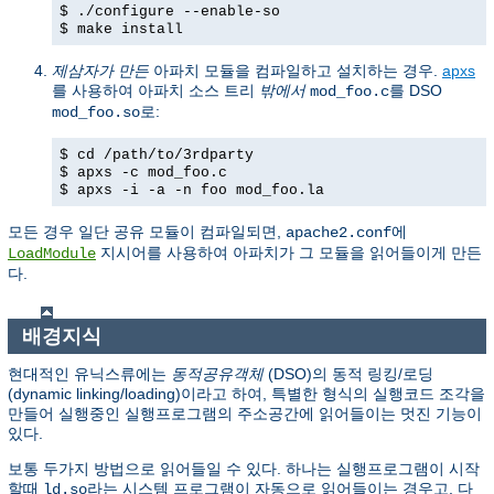
$ ./configure --enable-so
$ make install
제삼자가 만든
아파치 모듈을 컴파일하고 설치하는 경우.
apxs
를 사용하여 아파치 소스 트리
밖에서
를 DSO
mod_foo.c
로:
mod_foo.so
$ cd /path/to/3rdparty
$ apxs -c mod_foo.c
$ apxs -i -a -n foo mod_foo.la
모든 경우 일단 공유 모듈이 컴파일되면,
에
apache2.conf
지시어를 사용하여 아파치가 그 모듈을 읽어들이게 만든
LoadModule
다.
배경지식
현대적인 유닉스류에는
동적공유객체
(DSO)의 동적 링킹/로딩
(dynamic linking/loading)이라고 하여, 특별한 형식의 실행코드 조각을
만들어 실행중인 실행프로그램의 주소공간에 읽어들이는 멋진 기능이
있다.
보통 두가지 방법으로 읽어들일 수 있다. 하나는 실행프로그램이 시작
할때
라는 시스템 프로그램이 자동으로 읽어들이는 경우고, 다
ld.so