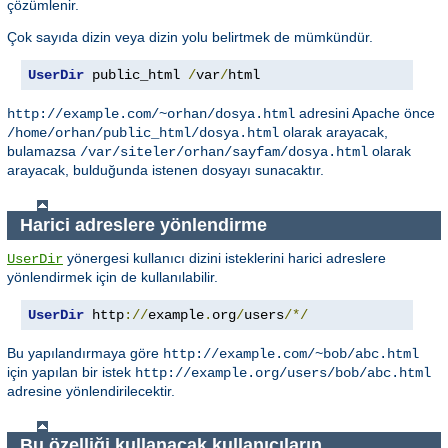
çözümlenir.
Çok sayıda dizin veya dizin yolu belirtmek de mümkündür.
UserDir
 public_html 
/
var
/
html
adresini Apache önce
http://example.com/~orhan/dosya.html
olarak arayacak,
/home/orhan/public_html/dosya.html
bulamazsa
olarak
/var/siteler/orhan/sayfam/dosya.html
arayacak, bulduğunda istenen dosyayı sunacaktır.
Harici adreslere yönlendirme
yönergesi kullanıcı dizini isteklerini harici adreslere
UserDir
yönlendirmek için de kullanılabilir.
UserDir
 http
://
example
.
org
/
users
/*/
Bu yapılandırmaya göre
http://example.com/~bob/abc.html
için yapılan bir istek
http://example.org/users/bob/abc.html
adresine yönlendirilecektir.
Bu özelliği kullanacak kullanıcıların