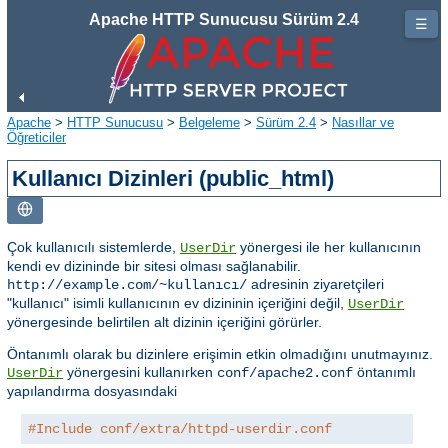
Apache HTTP Sunucusu Sürüm 2.4
☰
Apache
>
HTTP Sunucusu
>
Belgeleme
>
Sürüm 2.4
>
Nasıllar ve
Öğreticiler
Kullanıcı Dizinleri (public_html)
Çok kullanıcılı sistemlerde,
yönergesi ile her kullanıcının
UserDir
kendi ev dizininde bir sitesi olması sağlanabilir.
adresinin ziyaretçileri
http://example.com/~kullanıcı/
"kullanıcı" isimli kullanıcının ev dizininin içeriğini değil,
UserDir
yönergesinde belirtilen alt dizinin içeriğini görürler.
Öntanımlı olarak bu dizinlere erişimin etkin olmadığını unutmayınız.
yönergesini kullanırken
öntanımlı
UserDir
conf/apache2.conf
yapılandırma dosyasındaki
#Include conf/extra/httpd-userdir.conf