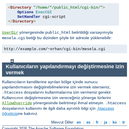
<
Directory
"/home/*/public_html/cgi-bin/"
>
Options
ExecCGI
SetHandler
</
Directory
>
yönergesinde
belirtildiği varsayımıyla
UserDir
public_html
betiği bu dizinden şöyle bir adresle yüklenebilir:
mesela.cgi
http://example.com/~orhan/cgi-bin/mesela.cgi
Kullanıcıların yapılandırmayı değiştirmesine izin
vermek
Kullanıcıların kendilerine ayrılan bölge içinde sunucu
yapılandırmasını değiştirebilmelerine izin vermek isterseniz,
dosyalarını kullanmalarına izin vermeniz gerekir.
.htaccess
Kullanıcının değiştirmesine izin vereceğiniz yönerge türlerini
yönergesinde belirtmeyi ihmal etmeyin.
AllowOverride
.htaccess
dosyalarının kullanımı ile ilgili daha ayrıntılı bilgi için
.htaccess
öğreticisi
ne bakınız.
Mevcut Diller:
en
|
es
|
fr
|
ja
|
ko
|
tr
Copyright 2026 The Apache Software Foundation.